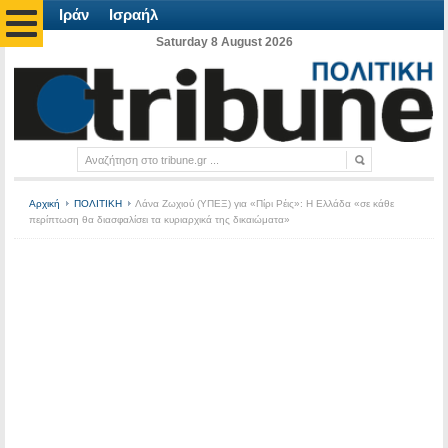
Ιράν
Ισραήλ
Saturday 8 August 2026
Αρχική
ΠΟΛΙΤΙΚΗ
Λάνα Ζωχιού (ΥΠΕΞ) για «Πίρι Ρέις»: Η Ελλάδα «σε κάθε
περίπτωση θα διασφαλίσει τα κυριαρχικά της δικαιώματα»