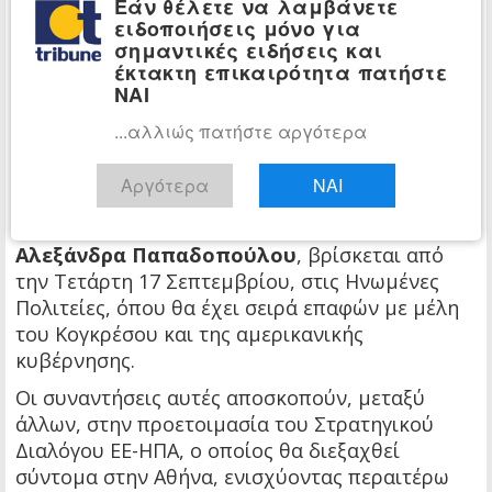
Εάν θέλετε να λαμβάνετε
εμβάθυνση της περιφερειακής συνεργασίας.
ειδοποιήσεις μόνο για
σημαντικές ειδήσεις και
Ο κ. Γεραπετρίτης θα συμμετάσχει επίσης στη
έκτακτη επικαιρότητα πατήστε
Διάσκεψη για τη Λύση των Δύο Κρατών, που
ΝΑΙ
συνδιοργανώνουν Γαλλία και Σαουδική Αραβία,
...αλλιώς πατήστε αργότερα
ενώ θα απευθύνει παρέμβαση στη συνάντηση
υψηλού επιπέδου για τον εορτασμό των 80 ετών
Αργότερα
ΝΑΙ
από την ίδρυση του ΟΗΕ.
Παράλληλα, η υφυπουργός Εξωτερικών,
Αλεξάνδρα Παπαδοπούλου
, βρίσκεται από
την Τετάρτη 17 Σεπτεμβρίου, στις Ηνωμένες
Πολιτείες, όπου θα έχει σειρά επαφών με μέλη
του Κογκρέσου και της αμερικανικής
κυβέρνησης.
Οι συναντήσεις αυτές αποσκοπούν, μεταξύ
άλλων, στην προετοιμασία του Στρατηγικού
Διαλόγου ΕΕ-ΗΠΑ, ο οποίος θα διεξαχθεί
σύντομα στην Αθήνα, ενισχύοντας περαιτέρω