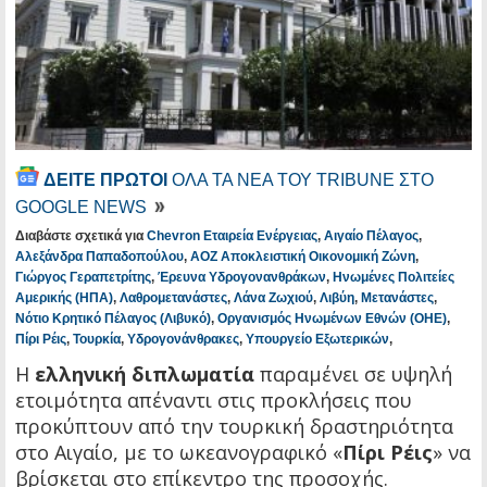
ΔΕΙΤΕ ΠΡΩΤΟΙ
ΟΛΑ ΤΑ ΝΕΑ ΤΟΥ TRIBUNE ΣΤΟ
GOOGLE NEWS
Διαβάστε σχετικά για
Chevron Εταιρεία Ενέργειας
,
Αιγαίο Πέλαγος
,
Αλεξάνδρα Παπαδοπούλου
,
ΑΟΖ Αποκλειστική Οικονομική Ζώνη
,
Γιώργος Γεραπετρίτης
,
Έρευνα Υδρογονανθράκων
,
Ηνωμένες Πολιτείες
Αμερικής (ΗΠΑ)
,
Λαθρομετανάστες
,
Λάνα Ζωχιού
,
Λιβύη
,
Μετανάστες
,
Νότιο Κρητικό Πέλαγος (Λιβυκό)
,
Οργανισμός Ηνωμένων Εθνών (ΟΗΕ)
,
Πίρι Ρέις
,
Τουρκία
,
Υδρογονάνθρακες
,
Υπουργείο Εξωτερικών
,
Η
ελληνική διπλωματία
παραμένει σε υψηλή
ετοιμότητα απέναντι στις προκλήσεις που
προκύπτουν από την τουρκική δραστηριότητα
στο Αιγαίο, με το ωκεανογραφικό «
Πίρι Ρέις
» να
βρίσκεται στο επίκεντρο της προσοχής.