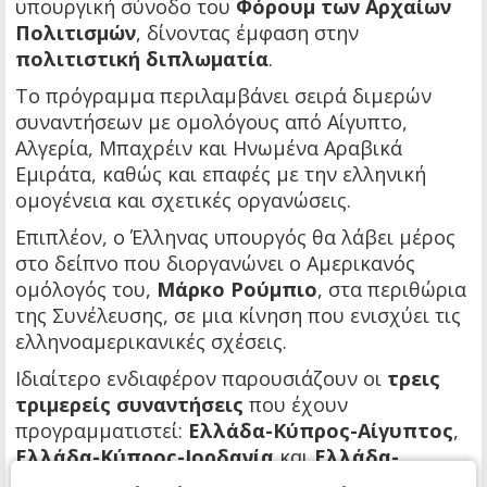
υπουργική σύνοδο του
Φόρουμ των Αρχαίων
Πολιτισμών
, δίνοντας έμφαση στην
πολιτιστική διπλωματία
.
Το πρόγραμμα περιλαμβάνει σειρά διμερών
συναντήσεων με ομολόγους από Αίγυπτο,
Αλγερία, Μπαχρέιν και Ηνωμένα Αραβικά
Εμιράτα, καθώς και επαφές με την ελληνική
ομογένεια και σχετικές οργανώσεις.
Επιπλέον, ο Έλληνας υπουργός θα λάβει μέρος
στο δείπνο που διοργανώνει ο Αμερικανός
ομόλογός του,
Μάρκο Ρούμπιο
, στα περιθώρια
της Συνέλευσης, σε μια κίνηση που ενισχύει τις
ελληνοαμερικανικές σχέσεις.
Ιδιαίτερο ενδιαφέρον παρουσιάζουν οι
τρεις
τριμερείς συναντήσεις
που έχουν
προγραμματιστεί:
Ελλάδα-Κύπρος-Αίγυπτος
,
Ελλάδα-Κύπρος-Ιορδανία
και
Ελλάδα-
Κύπρος-Συρία
, οι οποίες στοχεύουν στην