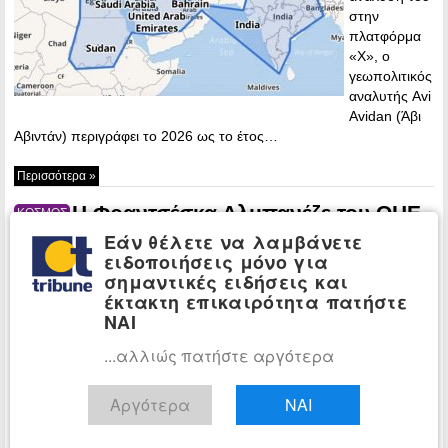
στην
πλατφόρμα
«Χ», ο
γεωπολιτικός
αναλυτής Avi
Avidan (Άβι
Αβιντάν) περιγράφει το 2026 ως το έτος…
Περισσότερα »
Η Φραντσέσκα Αλμπανέζε του ΟΗΕ
ΚΟΣΜΟΣ
χαρακτήρισε τη συμφωνία φυσικού
Εάν θέλετε να λαμβάνετε
ειδοποιήσεις μόνο για
αερίου Αιγύπτου-Ισραήλ παραβίαση του
σημαντικές ειδήσεις και
διεθνούς δικαίου
έκτακτη επικαιρότητα πατήστε
13:05 -
ΝΑΙ
Monday, 22
...αλλιώς πατήστε αργότερα
December,
2025
Αργότερα
ΝΑΙ
Η ειδική
εισηγήτρια
των