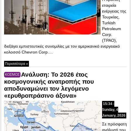
εταιρεία
ενέργειας της
Τουρκίας,
Turkish
Petroleum
Corp.
(TPAO),
διεξάγει εμπιστευτικές συνομιλίες με τον αμερικανικό ενεργειακό
κολοσσό Chevron Corp….
Περισσότερα »
Ανάλυση: Το 2026 έτος
ΚΟΣΜΟΣ
κοσμογονικής ανατροπής που
αποδυναμώνει τον λεγόμενο
«ερυθροπράσινο άξονα»
15:34 -
Sunday, 4
January, 2026
Σε πρόσφατη
ανάλυσή του