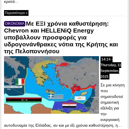
κρατά…
Περισσότερα »
Με ΕΞΙ χρόνια καθυστέρηση:
ΟΙΚΟΝΟΜΙΑ
Chevron και HELLENiQ Energy
υποβάλλουν προσφορές για
υδρογονάνθρακες νότια της Κρήτης και
της Πελοποννήσου
14:14 -
Thursday, 11
September,
2025
Σε μια κίνηση
που
σηματοδοτεί
σημαντική
εξέλιξη για
την
ενεργειακή
αυτοδυναμία της Ελλάδας, αν και με έξι χρόνια καθυστέρηση, η…