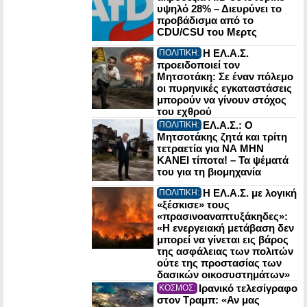
υψηλό 28% – Διευρύνει το
προβάδισμα από το
CDU/CSU του Μερτς
Η ΕΛ.Α.Σ.
ΠΟΛΙΤΙΚΗ:
προειδοποιεί τον
Μητσοτάκη: Σε έναν πόλεμο
οι πυρηνικές εγκαταστάσεις
μπορούν να γίνουν στόχος
του εχθρού
ΕΛ.Α.Σ.: Ο
ΠΟΛΙΤΙΚΗ:
Μητσοτάκης ζητά και τρίτη
τετραετία για ΝΑ ΜΗΝ
ΚΑΝΕΙ τίποτα! – Τα ψέματά
του για τη βιομηχανία
Η ΕΛ.Α.Σ. με λογική
ΠΟΛΙΤΙΚΗ:
«ξέσκισε» τους
«πρασινοαναπτυξάκηδες»:
«Η ενεργειακή μετάβαση δεν
μπορεί να γίνεται εις βάρος
της ασφάλειας των πολιτών
ούτε της προστασίας των
δασικών οικοσυστημάτων»
Ιρανικό τελεσίγραφο
ΚΟΣΜΟΣ:
στον Τραμπ: «Αν μας