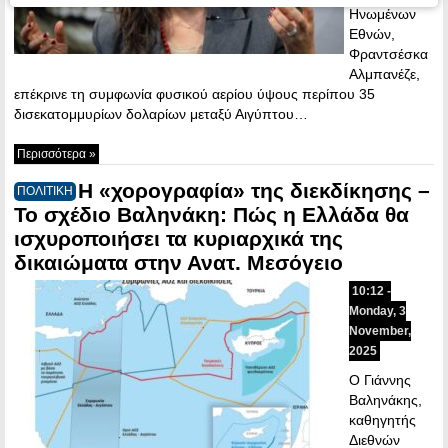
Ηνωμένων
Εθνών,
Φραντσέσκα
Αλμπανέζε,
επέκρινε τη συμφωνία φυσικού αερίου ύψους περίπου 35
δισεκατομμυρίων δολαρίων μεταξύ Αιγύπτου…
Περισσότερα »
Η «χορογραφία» της διεκδίκησης –
ΠΟΛΙΤΙΚΗ
Το σχέδιο Βαληνάκη: Πώς η Ελλάδα θα
ισχυροποιήσει τα κυριαρχικά της
δικαιώματα στην Ανατ. Μεσόγειο
10:12 -
Monday, 3
November,
2025
Ο Γιάννης
Βαληνάκης,
καθηγητής
Διεθνών