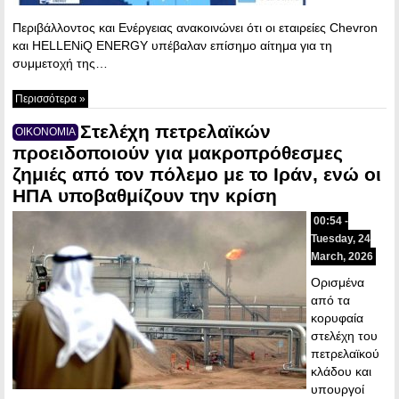
Περιβάλλοντος και Ενέργειας ανακοινώνει ότι οι εταιρείες Chevron
και HELLENiQ ENERGY υπέβαλαν επίσημο αίτημα για τη
συμμετοχή της…
Περισσότερα »
Στελέχη πετρελαϊκών
ΟΙΚΟΝΟΜΙΑ
προειδοποιούν για μακροπρόθεσμες
ζημιές από τον πόλεμο με το Ιράν, ενώ οι
ΗΠΑ υποβαθμίζουν την κρίση
00:54 -
Tuesday, 24
March, 2026
Ορισμένα
από τα
κορυφαία
στελέχη του
πετρελαϊκού
κλάδου και
υπουργοί