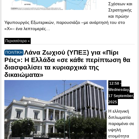
Σχέσεων και
Στρατηγικής
και πρώην
Υφυπουργός Εξωτερικών, παρουσιάζει –με ανάρτησή του στο
«Χ»– ένα λεπτομερές…
Περισσότερα »
Λάνα Ζωχιού (ΥΠΕΞ) για «Πίρι
ΠΟΛΙΤΙΚΗ
Ρέις»: Η Ελλάδα «σε κάθε περίπτωση θα
διασφαλίσει τα κυριαρχικά της
δικαιώματα»
12:58 -
Wednesday,
17 September,
2025
Η ελληνική
διπλωματία
παραμένει σε
υψηλή
ετοιμότητα