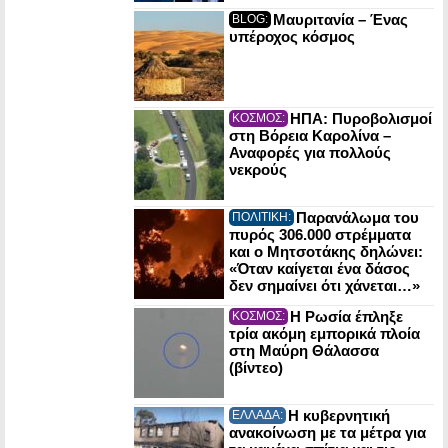
Μαυριτανία – Ένας
BLOG:
υπέροχος κόσμος
ΗΠΑ: Πυροβολισμοί
ΚΟΣΜΟΣ:
στη Βόρεια Καρολίνα –
Αναφορές για πολλούς
νεκρούς
Παρανάλωμα του
ΠΟΛΙΤΙΚΗ:
πυρός 306.000 στρέμματα
και ο Μητσοτάκης δηλώνει:
«Όταν καίγεται ένα δάσος
δεν σημαίνει ότι χάνεται…»
Η Ρωσία έπληξε
ΚΟΣΜΟΣ:
τρία ακόμη εμπορικά πλοία
στη Μαύρη Θάλασσα
(βίντεο)
Η κυβερνητική
ΕΛΛΑΔΑ:
ανακοίνωση με τα μέτρα για