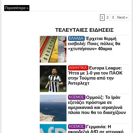
Περισσότερα »
1
2
3
Next »
ΤΕΛΕΥΤΑΙΕΣ ΕΙΔΗΣΕΙΣ
Έρχεται θερμή
ΕΛΛΑΔΑ:
εισβολή: Ποιες πόλεις θα
«χτυπήσουν» 40αρια
Europa League:
ΑΘΛΗΤΙΚΑ:
Ήττα με 1-0 για τον ΠΑΟΚ
στην Τούμπα από την
Άντερλεχτ
Ορμούζ: Το Ιράν
ΚΟΣΜΟΣ:
εξετάζει πρόστιμα σε
αμερικανικά και ισραηλινά
πλοία που θα το διασχίζουν
Γερμανία: Η
ΚΟΣΜΟΣ:
ακροδεξιά AfD σε ιστορικό