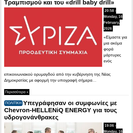
Τραμπισμού και του «drill baby drill»
20:58 -
Monday, 16
February,
2026
«Είμαστε για
μια ακόμα
φορά
μάρτυρες
ενός
επικοινωνιακού ορυμαγδού από την κυβέρνηση της Νέας
Δημοκρατίας με αφορμή την υπογραφή σήμερα…
Περισσότερα »
Υπεγράφησαν οι συμφωνίες με
ΠΟΛΙΤΙΚΗ
Chevron-HELLENiQ ENERGY για τους
υδρογονάνθρακες
19:06 -
Monday, 16