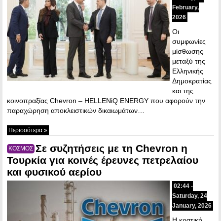
February,
2026
Οι
συμφωνίες
μίσθωσης
μεταξύ της
Ελληνικής
Δημοκρατίας
και της
κοινοπραξίας Chevron – HELLENiQ ENERGY που αφορούν την
παραχώρηση αποκλειστικών δικαιωμάτων…
Περισσότερα »
Σε συζητήσεις με τη Chevron η
ΚΟΣΜΟΣ
Τουρκία για κοινές έρευνες πετρελαίου
και φυσικού αερίου
02:44 -
Saturday, 24
January, 2026
Η κρατική