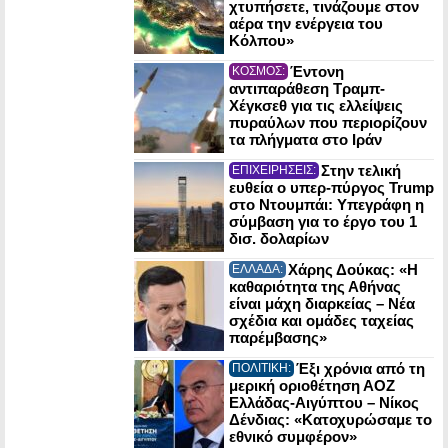
χτυπήσετε, τινάζουμε στον
αέρα την ενέργεια του
Κόλπου»
Έντονη
ΚΟΣΜΟΣ:
αντιπαράθεση Τραμπ-
Χέγκσεθ για τις ελλείψεις
πυραύλων που περιορίζουν
τα πλήγματα στο Ιράν
Στην τελική
ΕΠΙΧΕΙΡΗΣΕΙΣ:
ευθεία ο υπερ-πύργος Trump
στο Ντουμπάι: Υπεγράφη η
σύμβαση για το έργο του 1
δισ. δολαρίων
Χάρης Δούκας: «Η
ΕΛΛΑΔΑ:
καθαριότητα της Αθήνας
είναι μάχη διαρκείας – Νέα
σχέδια και ομάδες ταχείας
παρέμβασης»
Έξι χρόνια από τη
ΠΟΛΙΤΙΚΗ:
μερική οριοθέτηση ΑΟΖ
Ελλάδας-Αιγύπτου – Νίκος
Δένδιας: «Κατοχυρώσαμε το
εθνικό συμφέρον»