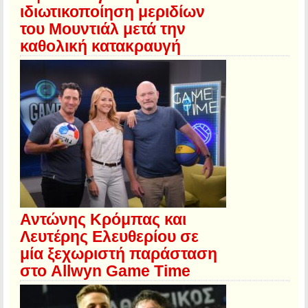
ιδιωτικοποίηση μεριδίων
του Μουντιάλ μετά την
καθολική κατακραυγή
Αντώνης Κρόμπας και
Λευτέρης Ελευθερίου σε
μία ξεχωριστή παράσταση
στο Allwyn Game Time