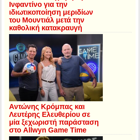
Ινφαντίνο για την
ιδιωτικοποίηση μεριδίων
του Μουντιάλ μετά την
καθολική κατακραυγή
Αντώνης Κρόμπας και
Λευτέρης Ελευθερίου σε
μία ξεχωριστή παράσταση
στο Allwyn Game Time