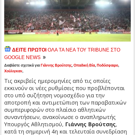
ΔΕΙΤΕ ΠΡΩΤΟΙ
ΟΛΑ ΤΑ ΝΕΑ ΤΟΥ TRIBUNE ΣΤΟ
GOOGLE NEWS
Διαβάστε σχετικά για
Γιάννης Βρούτσης
,
Οπαδική Βία
,
Ποδόσφαιρο
,
Χούλιγκαν
,
Τις ακριβείς ημερομηνίες από τις οποίες
εκκινούν οι νέες ρυθμίσεις που προβλέπονται
στο υπό συζήτηση νομοσχέδιο για την
αποτροπή και αντιμετώπιση των παραβατικών
συμπεριφορών στο πλαίσιο αθλητικών
συναντήσεων, ανακοίνωσε ο αναπληρωτής
Υπουργός Αθλητισμού,
Γιάννης Βρούτσης
,
κατά τη σημερινή 4η και τελευταία συνεδρίαση