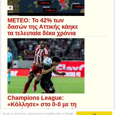
ΜΕΤΕΟ: Το 42% των
δασών της Αττικής κάηκε
τα τελευταία δέκα χρόνια
Champions League:
«Κόλλησε» στο 0-0 με τη
Ναϊμέγκεν ο Ολυμπιακός
Αυτός ο ιστότοπος χρησιμοποιεί cookie από το Google
OK