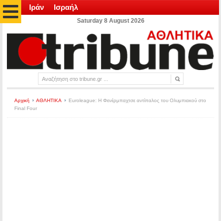
Ιράν
Ισραήλ
Saturday 8 August 2026
Αρχική
ΑΘΛΗΤΙΚΑ
Euroleague: Η Φενέρμπαχτσε αντίπαλος του Ολυμπιακού στο
Final Four