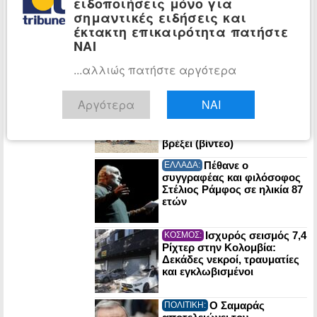
ειδοποιήσεις μόνο για
τον αναζητήσαμε εμείς»
σημαντικές ειδήσεις και
ΕΟΤ: Πρωτιές της
ΤΑΞΙΔΙ:
έκτακτη επικαιρότητα πατήστε
Ελλάδας σε κορυφαία
ΝΑΙ
τουριστικά βραβεία των ΗΠΑ
...αλλιώς πατήστε αργότερα
Σάκης
ΕΛΛΑΔΑ:
Αργότερα
ΝΑΙ
Αρναούτογλου: Η πρόγνωvη
για τον καιρό τον
Δεκαπενταύγουστο – Πού θα
βρέξει (βίντεο)
Πέθανε ο
ΕΛΛΑΔΑ:
συγγραφέας και φιλόσοφος
Στέλιος Ράμφος σε ηλικία 87
ετών
Ισχυρός σεισμός 7,4
ΚΟΣΜΟΣ:
Ρίχτερ στην Κολομβία:
Δεκάδες νεκροί, τραυματίες
και εγκλωβισμένοι
Ο Σαμαράς
ΠΟΛΙΤΙΚΗ: