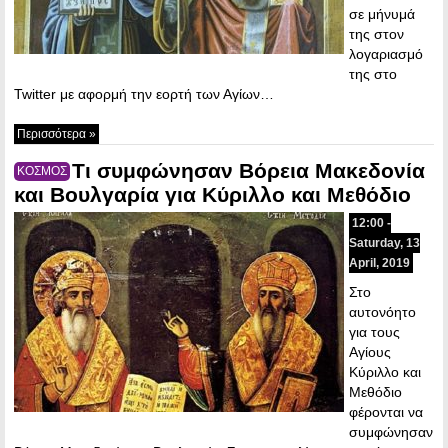
σε μήνυμά
της στον
λογαριασμό
της στο
Twitter με αφορμή την εορτή των Αγίων…
Περισσότερα »
Τι συμφώνησαν Βόρεια Μακεδονία
ΚΟΣΜΟΣ
και Βουλγαρία για Κύριλλο και Μεθόδιο
12:00 -
Saturday, 13
April, 2019
Στο
αυτονόητο
για τους
Αγίους
Κύριλλο και
Μεθόδιο
φέρονται να
συμφώνησαν