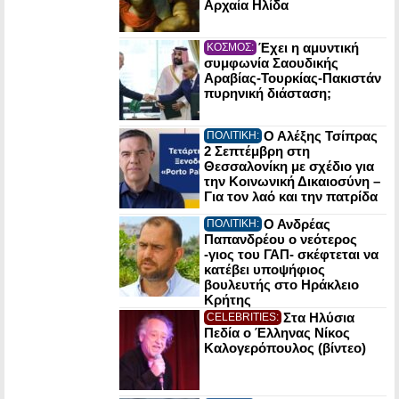
Αρχαία Ηλίδα
Έχει η αμυντική
ΚΟΣΜΟΣ:
συμφωνία Σαουδικής
Αραβίας-Τουρκίας-Πακιστάν
πυρηνική διάσταση;
Ο Αλέξης Τσίπρας
ΠΟΛΙΤΙΚΗ:
2 Σεπτέμβρη στη
Θεσσαλονίκη με σχέδιο για
την Κοινωνική Δικαιοσύνη –
Για τον λαό και την πατρίδα
Ο Ανδρέας
ΠΟΛΙΤΙΚΗ:
Παπανδρέου ο νεότερος
-γιος του ΓΑΠ- σκέφτεται να
κατέβει υποψήφιος
βουλευτής στο Ηράκλειο
Κρήτης
Στα Ηλύσια
CELEBRITIES:
Πεδία ο Έλληνας Νίκος
Καλογερόπουλος (βίντεο)