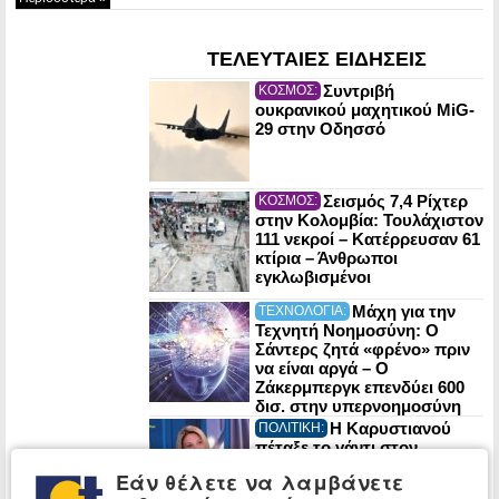
ΤΕΛΕΥΤΑΙΕΣ ΕΙΔΗΣΕΙΣ
Συντριβή
ΚΟΣΜΟΣ:
ουκρανικού μαχητικού MiG-
29 στην Οδησσό
Σεισμός 7,4 Ρίχτερ
ΚΟΣΜΟΣ:
στην Κολομβία: Τουλάχιστον
111 νεκροί – Κατέρρευσαν 61
κτίρια – Άνθρωποι
εγκλωβισμένοι
Μάχη για την
ΤΕΧΝΟΛΟΓΙΑ:
Τεχνητή Νοημοσύνη: Ο
Σάντερς ζητά «φρένο» πριν
να είναι αργά – Ο
Ζάκερμπεργκ επενδύει 600
δισ. στην υπερνοημοσύνη
Η Καρυστιανού
ΠΟΛΙΤΙΚΗ:
πέταξε το γάντι στον
Αυγερινό: «Ο κύριος
Εάν θέλετε να λαμβάνετε
Αυγερινός ήρθε σε εμάς, δεν