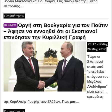
Βόρεια Μακεδονία και Βουλγαρία. Στις συνομιλίες της μικτής
επιτροπής…
Περισσότερα »
Οργή στη Βουλγαρία για τον Πούτιν
ΚΟΣΜΟΣ
– Άφησε να εννοηθεί ότι οι Σκοπιανοί
επινόησαν την Κυριλλική Γραφή
20:17 - Friday,
26 May, 2017
Τώρα οι
Σκοπιανοί
εκτός από
“απευθείας
απόγονοι του
Μεγάλου
Αλεξάνδρου”
είναι και οι…
εφευρέτες
της Κυριλλικής Γραφής των Σλάβων. Πώς μας…
Περισσότερα »