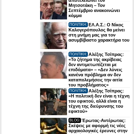
αποτελειώνει τον
Μητσοτάκη – Τον
Σεπτέμβριο ανακοινώνει
κόμμα
ΕΛ.Α.Σ.: Ο Νίκος
ΠΟΛΙΤΙΚΗ:
Καλογερόπουλος θα μείνει
στη μνήμη μας για τον
ασυμβίβαστο χαρακτήρα του
Αλέξης Τσίπρας:
ΠΟΛΙΤΙΚΗ:
«Το ζήτημα της ακρίβειας
δεν αντιμετωπίζεται με
επιδόματα» – «Δεν λύνεις
κανένα πρόβλημα αν δεν
καταπολεμήσεις την αιτία
του προβλήματος»
Αλέξης Τσίπρας:
ΠΟΛΙΤΙΚΗ:
«Η πολιτική δεν είναι η τέχνη
του εφικτού, αλλά είναι η
τέχνη της διεύρυνσης του
εφικτού»
Έρωτας-Αντέρωτας:
BLOG:
Σκέψεις με αφορμή τις νέες
αρχαιολογικές έρευνες στην