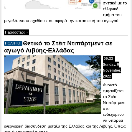
σχετικά με το
ελληνικό
τμήμα του
μεγαλόπνοου σχεδίου που αφορά την κατασκευή του αγωγού…
Περισσότερα »
Θετικό το Στέιτ Ντιπάρτμεντ σε
ΠΟΛΙΤΙΚΗ
αγωγό Λιβύης-Ελλάδας
09:33 -
Sunday, 6
November,
2022
Ανοικτό
εμφανίζεται
το Στέιτ
Ντιπάρτμεντ
στο
ενδεχόμενο
να υπάρξει
ενεργειακή διασύνδεση μεταξύ της Ελλάδας και της Λιβύης. Όπως
σημείωσε εκπρόσωπος…