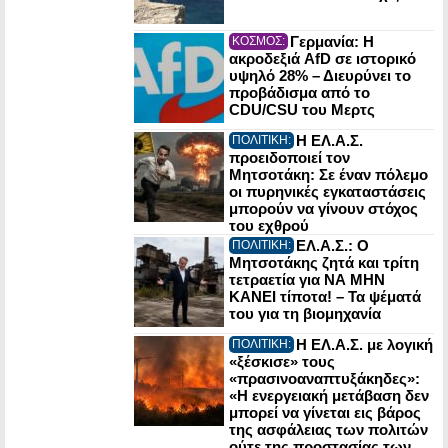
Γερμανία: Η
ΚΟΣΜΟΣ:
ακροδεξιά AfD σε ιστορικό
υψηλό 28% – Διευρύνει το
προβάδισμα από το
CDU/CSU του Μερτς
Η ΕΛ.Α.Σ.
ΠΟΛΙΤΙΚΗ:
προειδοποιεί τον
Μητσοτάκη: Σε έναν πόλεμο
οι πυρηνικές εγκαταστάσεις
μπορούν να γίνουν στόχος
του εχθρού
ΕΛ.Α.Σ.: Ο
ΠΟΛΙΤΙΚΗ:
Μητσοτάκης ζητά και τρίτη
τετραετία για ΝΑ ΜΗΝ
ΚΑΝΕΙ τίποτα! – Τα ψέματά
του για τη βιομηχανία
Η ΕΛ.Α.Σ. με λογική
ΠΟΛΙΤΙΚΗ:
«ξέσκισε» τους
«πρασινοαναπτυξάκηδες»:
«Η ενεργειακή μετάβαση δεν
μπορεί να γίνεται εις βάρος
της ασφάλειας των πολιτών
ούτε της προστασίας των