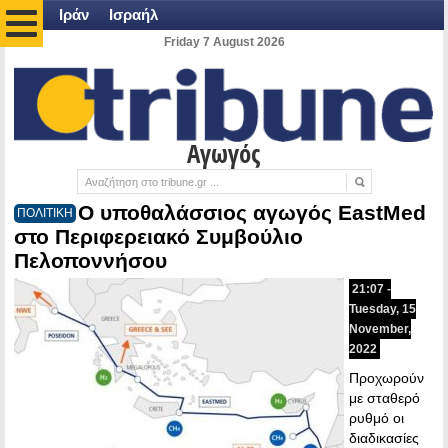
Ιράν
Ισραήλ
Friday 7 August 2026
Αγωγός
Ο υποθαλάσσιος αγωγός EastMed
ΠΟΛΙΤΙΚΗ
στο Περιφερειακό Συμβούλιο
Πελοποννήσου
21:07 -
Tuesday, 15
November,
2022
Προχωρούν
με σταθερό
ρυθμό οι
διαδικασίες