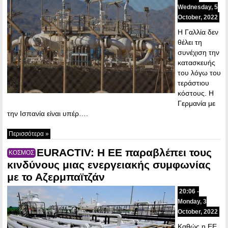
Wednesday, 5
October, 2022
Η Γαλλία δεν
θέλει τη
συνέχιση την
κατασκευής
του λόγω του
τεράστιου
κόστους. Η
Γερμανία με
την Ισπανία είναι υπέρ….
Περισσότερα »
EURACTIV: Η ΕΕ παραβλέπει τους
ΚΟΣΜΟΣ
κινδύνους μιας ενεργειακής συμφωνίας
με το Αζερμπαϊτζάν
20:06 -
Monday, 3
October, 2022
Καθώς η ΕΕ