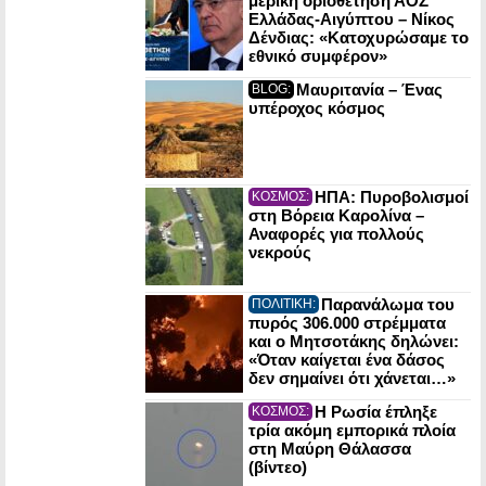
μερική οριοθέτηση ΑΟΖ
Ελλάδας-Αιγύπτου – Νίκος
Δένδιας: «Κατοχυρώσαμε το
εθνικό συμφέρον»
Μαυριτανία – Ένας
BLOG:
υπέροχος κόσμος
ΗΠΑ: Πυροβολισμοί
ΚΟΣΜΟΣ:
στη Βόρεια Καρολίνα –
Αναφορές για πολλούς
νεκρούς
Παρανάλωμα του
ΠΟΛΙΤΙΚΗ:
πυρός 306.000 στρέμματα
και ο Μητσοτάκης δηλώνει:
«Όταν καίγεται ένα δάσος
δεν σημαίνει ότι χάνεται…»
Η Ρωσία έπληξε
ΚΟΣΜΟΣ:
τρία ακόμη εμπορικά πλοία
στη Μαύρη Θάλασσα
(βίντεο)