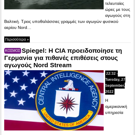
τελευταίες
ώρες με τους
αγωγούς στη
Βαλτική. Τρεις υποθαλάσσιες γραμμές των αγωγών φυσικού
αερίου Nord…
Περισσότερα »
Spiegel: Η CIA προειδοποίησε τη
ΚΟΣΜΟΣ
Γερμανία για πιθανές επιθέσεις στους
αγωγούς Nord Stream
22:32 -
Tuesday, 27
September,
2022
Η
αμερικανική
υπηρεσία