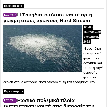
Περισσότερα »
Η Σουηδία εντόπισε και τέταρτη
ΚΟΣΜΟΣ
ρωγμή στους αγωγούς Nord Stream
09:40 -
Thursday, 29
September,
2022
Η σουηδική
ακτοφυλακή
φέρεται να
εντόπισε και
τέταρτη πηγή
διαρροής
φυσικού
αερίου στους αγωγούς Nord Stream αυτή την εβδομάδα. Την…
Περισσότερα »
Ρωσικά πολεμικά πλοία
ΚΟΣΜΟΣ
εντοπίστηκαν κοντά στις διαρροές του