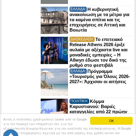
Η κυβερνητική
ΕΛΛΑΔΑ:
ανακοίνωση με τα μέτρα για
τα καμένα σπίτια και τις
επιχειρήσεις σε Αττική και
Βοιωτία
Το επετειακό
ΔΙΑΣΚΕΔΑΣΗ:
Release Athens 2026 έριξε
αυλαία με αξέχαστα live και
μοναδικές εμπειρίες – Η
Allwyn έδωσε τον δικό της
ρυθμό στο φεστιβάλ
Πρόγραμμα
ΕΛΛΑΔΑ:
«Τουρισμός για Όλους 2026-
2027»: Άρχισαν οι αιτήσεις
Κόμμα
ΠΟΛΙΤΙΚΗ:
Καρυστιανού: Βαριές
καταγγελίες από 22 πρώην
στελέχη της Ελπίδας για τη
Αυτός ο ιστότοπος χρησιμοποιεί cookie από το Google
OK
Δημοκρατία
για την παροχή των υπηρεσιών του, για την
εξατομίκευση διαφημίσεων και για την ανάλυση της επισκεψιμότητας. Η Google
κοινοποιεί πληροφορίες σχετικά με την από μέρους σας χρήση αυτού του