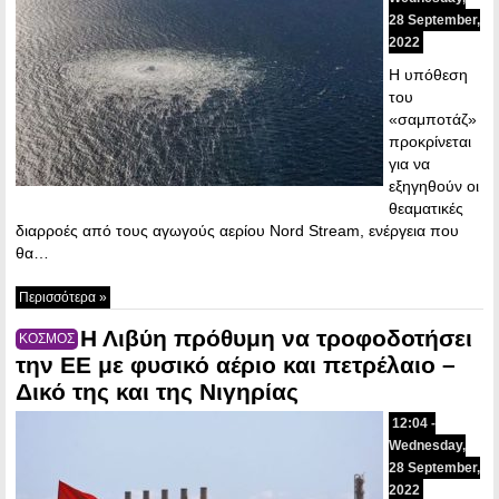
28 September,
2022
Η υπόθεση
του
«σαμποτάζ»
προκρίνεται
για να
εξηγηθούν οι
θεαματικές
διαρροές από τους αγωγούς αερίου Nord Stream, ενέργεια που
θα…
Περισσότερα »
Η Λιβύη πρόθυμη να τροφοδοτήσει
ΚΟΣΜΟΣ
την ΕΕ με φυσικό αέριο και πετρέλαιο –
Δικό της και της Νιγηρίας
12:04 -
Wednesday,
28 September,
2022