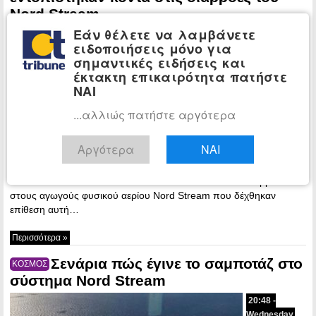
Nord Stream
Εάν θέλετε να λαμβάνετε
09:23 -
ειδοποιήσεις μόνο για
Thursday, 29
σημαντικές ειδήσεις και
September,
έκτακτη επικαιρότητα πατήστε
2022
ΝΑΙ
Πλοία του
ρωσικού
...αλλιώς πατήστε αργότερα
ναυτικού
εντοπίστηκαν
Αργότερα
ΝΑΙ
κοντά στο
σημείο των
διαρροών
στους αγωγούς φυσικού αερίου Nord Stream που δέχθηκαν
επίθεση αυτή…
Περισσότερα »
Σενάρια πώς έγινε το σαμποτάζ στο
ΚΟΣΜΟΣ
σύστημα Nord Stream
20:48 -
Wednesday,