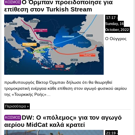
Ο Όρμπαν προειδοποίησε για
ΚΟΣΜΟΣ
επίθεση στον Turkish Stream
17:17 -
Sunday, 16
October, 2022
Ο Ούγγρος
πρωθυπουργός Βίκτορ Όρμπαν δήλωσε ότι θα θεωρηθεί
τρομοκρατική ενέργεια κάθε επίθεση στον αγωγό φυσικού αερίου
της «Τουρκικής Ροής»…
Περισσότερα »
DW: O «πόλεμος» για τον αγωγό
ΚΟΣΜΟΣ
αερίου MidCat καλά κρατεί
21:19 -