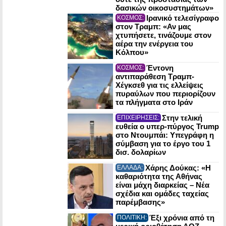
δασικών οικοσυστημάτων»
Ιρανικό τελεσίγραφο
ΚΟΣΜΟΣ:
στον Τραμπ: «Αν μας
χτυπήσετε, τινάζουμε στον
αέρα την ενέργεια του
Κόλπου»
Έντονη
ΚΟΣΜΟΣ:
αντιπαράθεση Τραμπ-
Χέγκσεθ για τις ελλείψεις
πυραύλων που περιορίζουν
τα πλήγματα στο Ιράν
Στην τελική
ΕΠΙΧΕΙΡΗΣΕΙΣ:
ευθεία ο υπερ-πύργος Trump
στο Ντουμπάι: Υπεγράφη η
σύμβαση για το έργο του 1
δισ. δολαρίων
Χάρης Δούκας: «Η
ΕΛΛΑΔΑ:
καθαριότητα της Αθήνας
είναι μάχη διαρκείας – Νέα
σχέδια και ομάδες ταχείας
παρέμβασης»
Έξι χρόνια από τη
ΠΟΛΙΤΙΚΗ: