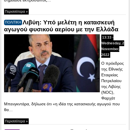
Περισσότερα »
Λιβύη: Υπό μελέτη η κατασκευή
ΠΟΛΙΤΙΚΗ
αγωγού φυσικού αερίου με την Ελλάδα
13:33 -
Wednesday, 2
November,
2022
Ο πρόεδρος
της Εθνικής
Εταιρείας
Πετρελαίου
της Λιβύης
(NOC),
Φαρχάτ
Μπενγκντάρα, δήλωσε ότι «η ιδέα της κατασκευής αγωγού που
θα…
Περισσότερα »