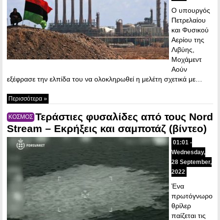
Ο υπουργός
Πετρελαίου
και Φυσικού
Αερίου της
Λιβύης,
Μοχάμεντ
Αούν
εξέφρασε την ελπίδα του να ολοκληρωθεί η μελέτη σχετικά με…
Περισσότερα »
Τεράστιες φυσαλίδες από τους Nord
ΚΟΣΜΟΣ
Stream – Εκρήξεις και σαμποτάζ (βίντεο)
01:01 -
Wednesday,
28 September,
2022
Ένα
πρωτόγνωρο
θρίλερ
παίζεται τις