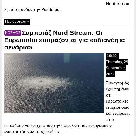
Nord Stream
2, που συνδέει την Ρωσία με…
Περισσότερα »
Σαμποτάζ Nord Stream: Οι
ΚΟΣΜΟΣ
Ευρωπαίοι ετοιμάζονται για «αδιανόητα
σενάρια»
10:49 -
Thursday, 29
September,
2022
Συναγερμός
έχει σημάνει
σε
ευρωπαϊκές
επιχειρήσεις
και εταιρείες,
που
σπεύδουν να ενισχύσουν την ασφάλεια των ενεργειακών
εγκαταστάσεών τους μετά τις…