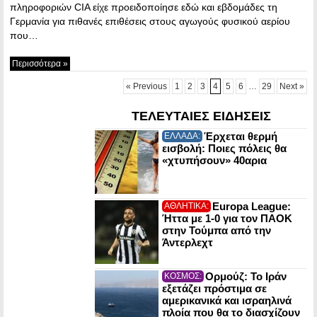
πληροφοριών CIA είχε προειδοποίησε εδώ και εβδομάδες τη
Γερμανία για πιθανές επιθέσεις στους αγωγούς φυσικού αερίου
που…
Περισσότερα »
« Previous
1
2
3
4
5
6
…
29
Next »
ΤΕΛΕΥΤΑΙΕΣ ΕΙΔΗΣΕΙΣ
Έρχεται θερμή
ΕΛΛΑΔΑ:
εισβολή: Ποιες πόλεις θα
«χτυπήσουν» 40αρια
Europa League:
ΑΘΛΗΤΙΚΑ:
Ήττα με 1-0 για τον ΠΑΟΚ
στην Τούμπα από την
Άντερλεχτ
Ορμούζ: Το Ιράν
ΚΟΣΜΟΣ:
εξετάζει πρόστιμα σε
αμερικανικά και ισραηλινά
πλοία που θα το διασχίζουν