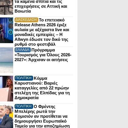
τα καμένα σπίτια και τις
επιχειρήσεις σε Αττική και
Βοιωτία
Το επετειακό
ΔΙΑΣΚΕΔΑΣΗ:
Release Athens 2026 έριξε
αυλαία με αξέχαστα live και
μοναδικές εμπειρίες – Η
Allwyn έδωσε τον δικό της
ρυθμό στο φεστιβάλ
Πρόγραμμα
ΕΛΛΑΔΑ:
«Τουρισμός για Όλους 2026-
2027»: Άρχισαν οι αιτήσεις
Κόμμα
ΠΟΛΙΤΙΚΗ:
Καρυστιανού: Βαριές
καταγγελίες από 22 πρώην
στελέχη της Ελπίδας για τη
Δημοκρατία
Ο Φρέντης
ΠΟΛΙΤΙΚΗ:
Μπελέρης ρωτά την
Κομισιόν αν προτίθεται να
δημιουργήσει Ευρωπαϊκό
Ταμείο για την αποζημίωση