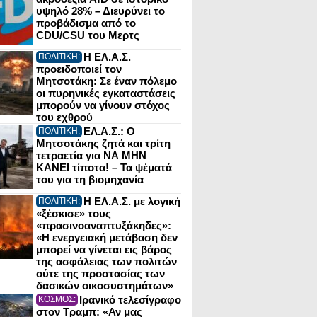
υψηλό 28% – Διευρύνει το
προβάδισμα από το
CDU/CSU του Μερτς
Η ΕΛ.Α.Σ.
ΠΟΛΙΤΙΚΗ:
προειδοποιεί τον
Μητσοτάκη: Σε έναν πόλεμο
οι πυρηνικές εγκαταστάσεις
μπορούν να γίνουν στόχος
του εχθρού
ΕΛ.Α.Σ.: Ο
ΠΟΛΙΤΙΚΗ:
Μητσοτάκης ζητά και τρίτη
τετραετία για ΝΑ ΜΗΝ
ΚΑΝΕΙ τίποτα! – Τα ψέματά
του για τη βιομηχανία
Η ΕΛ.Α.Σ. με λογική
ΠΟΛΙΤΙΚΗ:
«ξέσκισε» τους
«πρασινοαναπτυξάκηδες»:
«Η ενεργειακή μετάβαση δεν
μπορεί να γίνεται εις βάρος
της ασφάλειας των πολιτών
ούτε της προστασίας των
δασικών οικοσυστημάτων»
Ιρανικό τελεσίγραφο
ΚΟΣΜΟΣ:
στον Τραμπ: «Αν μας