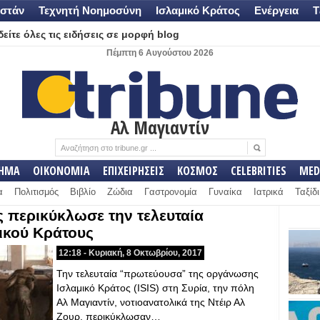
στάν
Τεχνητή Νοημοσύνη
Ισλαμικό Κράτος
Ενέργεια
Τ
είτε όλες τις ειδήσεις σε μορφή blog
Πέμπτη 6 Αυγούστου 2026
Αλ Μαγιαντίν
ΛΗΜΑ
ΟΙΚΟΝΟΜΙΑ
ΕΠΙΧΕΙΡΗΣΕΙΣ
ΚΟΣΜΟΣ
CELEBRITIES
MED
α
Πολιτισμός
Βιβλίο
Ζώδια
Γαστρονομία
Γυναίκα
Ιατρικά
Ταξίδι
 περικύκλωσε την τελευταία
ικού Κράτους
12:18 - Κυριακή, 8 Οκτωβρίου, 2017
Την τελευταία “πρωτεύουσα” της οργάνωσης
Ισλαμικό Κράτος (ISIS) στη Συρία, την πόλη
Αλ Μαγιαντίν, νοτιοανατολικά της Ντέιρ Αλ
Ζουρ, περικύκλωσαν…