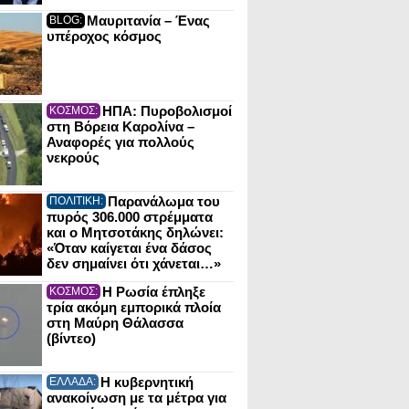
Μαυριτανία – Ένας
BLOG:
υπέροχος κόσμος
ΗΠΑ: Πυροβολισμοί
ΚΟΣΜΟΣ:
στη Βόρεια Καρολίνα –
Αναφορές για πολλούς
νεκρούς
Παρανάλωμα του
ΠΟΛΙΤΙΚΗ:
πυρός 306.000 στρέμματα
και ο Μητσοτάκης δηλώνει:
«Όταν καίγεται ένα δάσος
δεν σημαίνει ότι χάνεται…»
Η Ρωσία έπληξε
ΚΟΣΜΟΣ:
τρία ακόμη εμπορικά πλοία
στη Μαύρη Θάλασσα
(βίντεο)
Η κυβερνητική
ΕΛΛΑΔΑ:
ανακοίνωση με τα μέτρα για