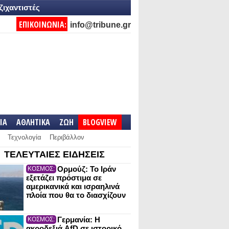
ζιχαντιστές
ΕΠΙΚΟΙΝΩΝΙΑ:
info@tribune.gr
IA
ΑΘΛΗΤΙΚΑ
ΖΩΗ
BLOGVIEW
Τεχνολογία
Περιβάλλον
ΤΕΛΕΥΤΑΙΕΣ ΕΙΔΗΣΕΙΣ
Ορμούζ: Το Ιράν
ΚΟΣΜΟΣ:
εξετάζει πρόστιμα σε
αμερικανικά και ισραηλινά
πλοία που θα το διασχίζουν
Γερμανία: Η
ΚΟΣΜΟΣ:
ακροδεξιά AfD σε ιστορικό