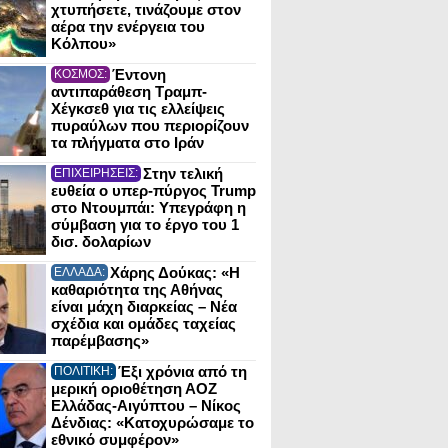
χτυπήσετε, τινάζουμε στον
αέρα την ενέργεια του
Κόλπου»
Έντονη
ΚΟΣΜΟΣ:
αντιπαράθεση Τραμπ-
Χέγκσεθ για τις ελλείψεις
πυραύλων που περιορίζουν
τα πλήγματα στο Ιράν
Στην τελική
ΕΠΙΧΕΙΡΗΣΕΙΣ:
ευθεία ο υπερ-πύργος Trump
στο Ντουμπάι: Υπεγράφη η
σύμβαση για το έργο του 1
δισ. δολαρίων
Χάρης Δούκας: «Η
ΕΛΛΑΔΑ:
καθαριότητα της Αθήνας
είναι μάχη διαρκείας – Νέα
σχέδια και ομάδες ταχείας
παρέμβασης»
Έξι χρόνια από τη
ΠΟΛΙΤΙΚΗ:
μερική οριοθέτηση ΑΟΖ
Ελλάδας-Αιγύπτου – Νίκος
Δένδιας: «Κατοχυρώσαμε το
εθνικό συμφέρον»