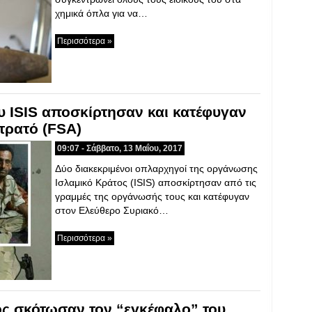
χημικά όπλα για να…
Περισσότερα »
υ ISIS αποσκίρτησαν και κατέφυγαν
τρατό (FSA)
09:07 - Σάββατο, 13 Μαΐου, 2017
Δύο διακεκριμένοι οπλαρχηγοί της οργάνωσης
Ισλαμικό Κράτος (ISIS) αποσκίρτησαν από τις
γραμμές της οργάνωσής τους και κατέφυγαν
στον Ελεύθερο Συριακό…
Περισσότερα »
ος σκότωσαν τον “εγκέφαλο” του