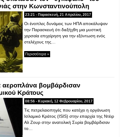
νιάς στην Κωνσταντινούπολη
23:21 - Παρασκευή, 21 Απριλίου, 2017
Οι ένοπλες δυνάμεις των ΗΠΑ αποκάλυψαν
την Παρασκευή ότι διεξήχθη μια μυστική
χερσαία επιχείρηση για την εξόντωση ενός
στελέχους της…
Περισσότερα »
ά αεροπλάνα βομβάρδισαν
μικού Κράτους
08:56 - Κυριακή, 12 Φεβρουαρίου, 2017
Τις πετρελαιοπηγές που κατέχει η οργάνωση
Ισλαμικό Κράτος (ISIS) στην επαρχία της Ντέιρ
Αλ Ζουρ στην ανατολική Συρία βομβάρδισαν
το…