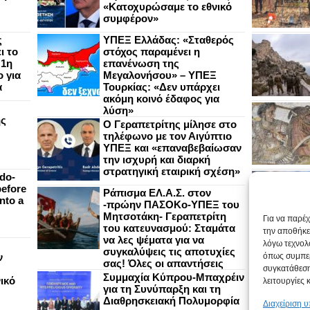
«Κατοχυρώσαμε το εθνικό
συμφέρον»
ς
ΥΠΕΞ Ελλάδας: «Σταθερός
ι το
στόχος παραμένει η
 1η
επανένωση της
 για
Μεγαλονήσου» – ΥΠΕΞ
α
Τουρκίας: «Δεν υπάρχει
ακόμη κοινό έδαφος για
λύση»
ής
Ο Γεραπετρίτης μίλησε στο
τηλέφωνο με τον Αιγύπτιο
ΥΠΕΞ και «επαναβεβαίωσαν
την ισχυρή και διαρκή
στρατηγική εταιρική σχέση»
do-
efore
Ράπισμα ΕΛ.Α.Σ. στον
nto a
-πρώην ΠΑΣΟΚο-ΥΠΕΞ του
Μητσοτάκη- Γεραπετρίτη
Για να παρέ
του κατευνασμού: Σταμάτα
την αποθήκε
να λες ψέματα για να
λόγω τεχνολ
συγκαλύψεις τις αποτυχίες
ν
όπως συμπερ
σας! Όλες οι απαντήσεις
συγκατάθεση
Συμμαχία Κύπρου-Μπαχρέιν
ικό
λειτουργίες 
για τη Συνύπαρξη και τη
Διαθρησκειακή Πολυμορφία
Διαχείριση 