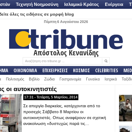
στάν
Τεχνητή Νοημοσύνη
Ισλαμικό Κράτος
Ενέργεια
Τ
είτε όλες τις ειδήσεις σε μορφή blog
Πέμπτη 6 Αυγούστου 2026
Απόστολος Κενανίδης
ΛΗΜΑ
ΟΙΚΟΝΟΜΙΑ
ΕΠΙΧΕΙΡΗΣΕΙΣ
ΚΟΣΜΟΣ
CELEBRITIES
MED
α
Πολιτισμός
Βιβλίο
Ζώδια
Γαστρονομία
Γυναίκα
Ιατρικά
Ταξίδι
ς οι αυτοκινητιστές
17:31 - Τετάρτη, 5 Μαρτίου, 2014
Σε απεργία διαρκείας, κατέρχονται από το
προσεχές Σάββατο 8 Μαρτίου οι
αυτοκινητιστές. Οπως αναφέρουν σε σχετική
ανακοίνωση «δυστυχώς παρά τις…