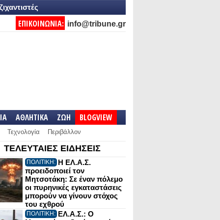
ζιχαντιστές
ΕΠΙΚΟΙΝΩΝΙΑ:
info@tribune.gr
IA
ΑΘΛΗΤΙΚΑ
ΖΩΗ
BLOGVIEW
Τεχνολογία
Περιβάλλον
ΤΕΛΕΥΤΑΙΕΣ ΕΙΔΗΣΕΙΣ
Η ΕΛ.Α.Σ.
ΠΟΛΙΤΙΚΗ:
προειδοποιεί τον
Μητσοτάκη: Σε έναν πόλεμο
οι πυρηνικές εγκαταστάσεις
μπορούν να γίνουν στόχος
του εχθρού
ΕΛ.Α.Σ.: Ο
ΠΟΛΙΤΙΚΗ: