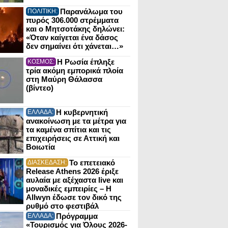
Παρανάλωμα του
ΠΟΛΙΤΙΚΗ:
πυρός 306.000 στρέμματα
και ο Μητσοτάκης δηλώνει:
«Όταν καίγεται ένα δάσος
δεν σημαίνει ότι χάνεται…»
Η Ρωσία έπληξε
ΚΟΣΜΟΣ:
τρία ακόμη εμπορικά πλοία
στη Μαύρη Θάλασσα
(βίντεο)
Η κυβερνητική
ΕΛΛΑΔΑ:
ανακοίνωση με τα μέτρα για
τα καμένα σπίτια και τις
επιχειρήσεις σε Αττική και
Βοιωτία
Το επετειακό
ΔΙΑΣΚΕΔΑΣΗ:
Release Athens 2026 έριξε
αυλαία με αξέχαστα live και
μοναδικές εμπειρίες – Η
Allwyn έδωσε τον δικό της
ρυθμό στο φεστιβάλ
Πρόγραμμα
ΕΛΛΑΔΑ:
«Τουρισμός για Όλους 2026-