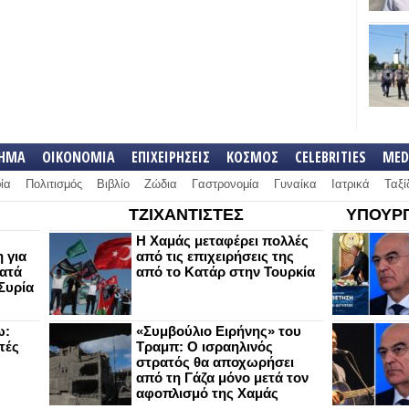
ΛΗΜΑ
ΟΙΚΟΝΟΜΙΑ
ΕΠΙΧΕΙΡΗΣΕΙΣ
ΚΟΣΜΟΣ
CELEBRITIES
MED
ία
Πολιτισμός
Βιβλίο
Ζώδια
Γαστρονομία
Γυναίκα
Ιατρικά
Ταξί
ΤΖΙΧΑΝΤΙΣΤΕΣ
ΥΠΟΥΡΓ
Η Χαμάς μεταφέρει πολλές
 για
από τις επιχειρήσεις της
κατά
από το Κατάρ στην Τουρκία
Συρία
ω:
«Συμβούλιο Ειρήνης» του
τές
Τραμπ: Ο ισραηλινός
στρατός θα αποχωρήσει
από τη Γάζα μόνο μετά τον
αφοπλισμό της Χαμάς