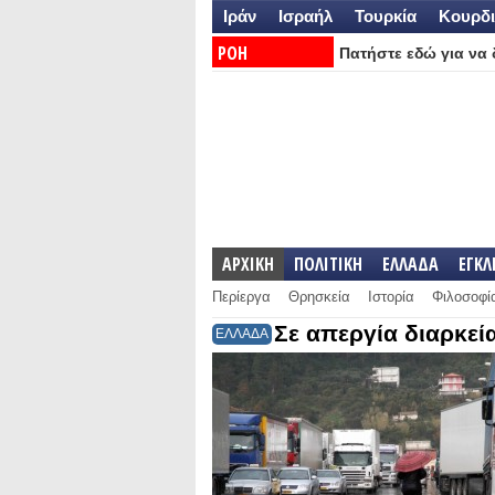
Ιράν
Ισραήλ
Τουρκία
Κουρδι
ΡΟΗ
Πατήστε εδώ για να δ
ΕΙΔΗΣΕΩΝ:
ΑΡΧΙΚΗ
ΠΟΛΙΤΙΚΗ
ΕΛΛΑΔΑ
ΕΓΚ
Περίεργα
Θρησκεία
Ιστορία
Φιλοσοφί
Σε απεργία διαρκεία
ΕΛΛΑΔΑ