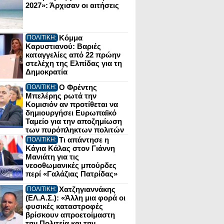
2027»: Άρχισαν οι αιτήσεις
Κόμμα
ΠΟΛΙΤΙΚΗ:
Καρυστιανού: Βαριές
καταγγελίες από 22 πρώην
στελέχη της Ελπίδας για τη
Δημοκρατία
Ο Φρέντης
ΠΟΛΙΤΙΚΗ:
Μπελέρης ρωτά την
Κομισιόν αν προτίθεται να
δημιουργήσει Ευρωπαϊκό
Ταμείο για την αποζημίωση
των πυρόπληκτων πολιτών
Τι απάντησε η
ΠΟΛΙΤΙΚΗ:
Κάγια Κάλας στον Γιάννη
Μανιάτη για τις
νεοοθωμανικές μπούρδες
περί «Γαλάζιας Πατρίδας»
Χατζηγιαννάκης
ΠΟΛΙΤΙΚΗ:
(ΕΛ.Α.Σ.): «Άλλη μια φορά οι
φυσικές καταστροφές
βρίσκουν απροετοίμαστη
την Πολιτεία και την