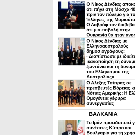
Ο Νίκος Δένδιας αποκ
ότι πήγε στη Μόσχα 4
πριν τον πόλεμο για τ
Έλληνες της Μαριούπ
Ο Λαβρόφ τον διαβεβα
ότι μία εισβολή στην
Ουκρανία θα ήταν ανο
Ο Νίκος Δένδιας με
Ελληνοαυστραλούς
δημοσιογράφους:
«Διαπίστωσα με ιδιαίτ
ικανοποίηση τη δύναμη
ζωντάνια και τη δυναμ
του Ελληνισμού της
Αυστραλίας»
Ο Αλέξης Τσίπρας σε
πρεσβευτές Βόρειας κ
Νότιας Αμερικής: Η Ελ
Ομογένεια γέφυρα
συνεργασίας
ΒΑΛΚΑΝΙΑ
Το Ιράν προειδοποιεί γ
συνέπειες Κύπρο και
Βουλγαρία για τη χρή