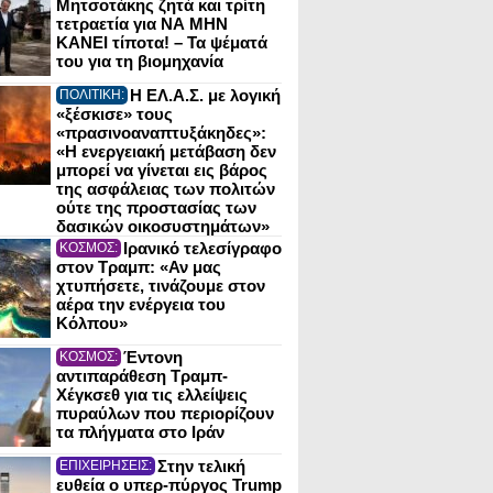
Μητσοτάκης ζητά και τρίτη
τετραετία για ΝΑ ΜΗΝ
ΚΑΝΕΙ τίποτα! – Τα ψέματά
του για τη βιομηχανία
Η ΕΛ.Α.Σ. με λογική
ΠΟΛΙΤΙΚΗ:
«ξέσκισε» τους
«πρασινοαναπτυξάκηδες»:
«Η ενεργειακή μετάβαση δεν
μπορεί να γίνεται εις βάρος
της ασφάλειας των πολιτών
ούτε της προστασίας των
δασικών οικοσυστημάτων»
Ιρανικό τελεσίγραφο
ΚΟΣΜΟΣ:
στον Τραμπ: «Αν μας
χτυπήσετε, τινάζουμε στον
αέρα την ενέργεια του
Κόλπου»
Έντονη
ΚΟΣΜΟΣ:
αντιπαράθεση Τραμπ-
Χέγκσεθ για τις ελλείψεις
πυραύλων που περιορίζουν
τα πλήγματα στο Ιράν
Στην τελική
ΕΠΙΧΕΙΡΗΣΕΙΣ:
ευθεία ο υπερ-πύργος Trump