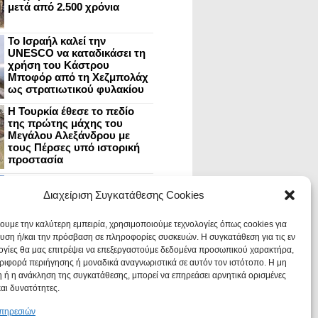
μετά από 2.500 χρόνια
Το Ισραήλ καλεί την
UNESCO να καταδικάσει τη
χρήση του Κάστρου
Μποφόρ από τη Χεζμπολάχ
ως στρατιωτικού φυλακίου
Η Τουρκία έθεσε το πεδίο
της πρώτης μάχης του
Μεγάλου Αλεξάνδρου με
τους Πέρσες υπό ιστορική
προστασία
Μυστράς: Aνακαίνιση του
ανακτόρου στην
Διαχείριση Συγκατάθεσης Cookies
καστροπολιτεία και εκθέσεις
στο Παλάτι των Δεσποτών
χουμε την καλύτερη εμπειρία, χρησιμοποιούμε τεχνολογίες όπως cookies για
υση ή/και την πρόσβαση σε πληροφορίες συσκευών. Η συγκατάθεση για τις εν
ογίες θα μας επιτρέψει να επεξεργαστούμε δεδομένα προσωπικού χαρακτήρα,
Οι Νεάντερταλ έκαναν
ιφορά περιήγησης ή μοναδικά αναγνωριστικά σε αυτόν τον ιστότοπο. Η μη
οδοντιατρικές επεμβάσεις σε
χαλασμένα δόντια, σύμφωνα
 ή η ανάκληση της συγκατάθεσης, μπορεί να επηρεάσει αρνητικά ορισμένες
με ευρήματα
και δυνατότητες.
υπηρεσιών