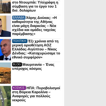
στο Ντουμπάι: Υπεγράφη η
σύμβαση για το έργο του 1
δισ. δολαρίων
Χάρης Δούκας: «Η
ΕΛΛΑΔΑ:
καθαριότητα της Αθήνας
είναι μάχη διαρκείας – Νέα
σχέδια και ομάδες ταχείας
παρέμβασης»
Έξι χρόνια από τη
ΠΟΛΙΤΙΚΗ:
μερική οριοθέτηση ΑΟΖ
Ελλάδας-Αιγύπτου – Νίκος
Δένδιας: «Κατοχυρώσαμε το
εθνικό συμφέρον»
Μαυριτανία – Ένας
BLOG:
υπέροχος κόσμος
ΗΠΑ: Πυροβολισμοί
ΚΟΣΜΟΣ:
στη Βόρεια Καρολίνα –
Αναφορές για πολλούς
νεκρούς