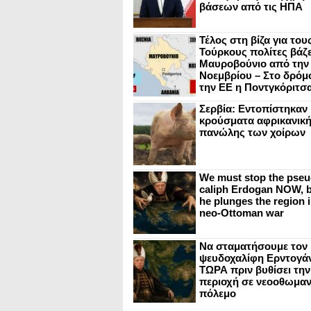
βάσεων από τις ΗΠΑ
Τέλος στη βίζα για του
Τούρκους πολίτες βάζε
Μαυροβούνιο από την
Νοεμβρίου – Στο δρόμο
την ΕΕ η Ποντγκόριτσ
Σερβία: Εντοπίστηκαν
κρούσματα αφρικανικ
πανώλης των χοίρων
We must stop the pseu
caliph Erdogan NOW, b
he plunges the region i
neo-Ottoman war
Να σταματήσουμε τον
ψευδοχαλίφη Ερντογά
ΤΩΡΑ πριν βυθίσει την
περιοχή σε νεοοθωμαν
πόλεμο