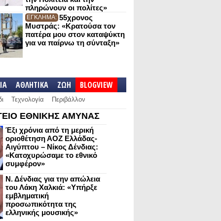
πληρώνουν οι πολίτες»
55χρονος
ΕΓΚΛΗΜΑ:
Μυστράς: «Κρατούσα τον
πατέρα μου στον καταψύκτη
για να παίρνω τη σύνταξη»
IA
ΑΘΛΗΤΙΚΑ
ΖΩΗ
BLOGVIEW
δι
Τεχνολογία
Περιβάλλον
ΕΙΟ ΕΘΝΙΚΗΣ ΑΜΥΝΑΣ
Έξι χρόνια από τη μερική
οριοθέτηση ΑΟΖ Ελλάδας-
Αιγύπτου – Νίκος Δένδιας:
«Κατοχυρώσαμε το εθνικό
συμφέρον»
Ν. Δένδιας για την απώλεια
του Λάκη Χαλκιά: «Υπήρξε
εμβληματική
προσωπικότητα της
ελληνικής μουσικής»