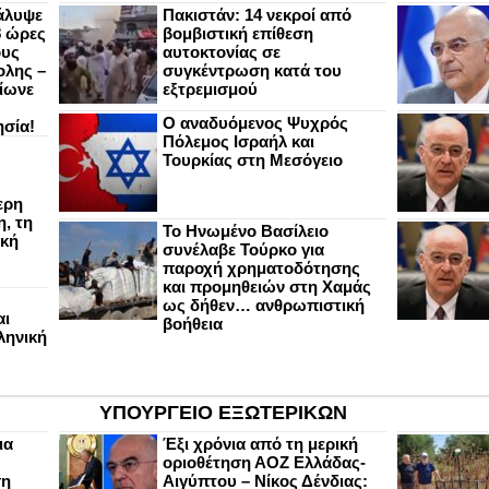
άλυψε
Πακιστάν: 14 νεκροί από
8 ώρες
βομβιστική επίθεση
ους
αυτοκτονίας σε
ολης –
συγκέντρωση κατά του
ίωνε
εξτρεμισμού
Ο αναδυόμενος Ψυχρός
ησία!
Πόλεμος Ισραήλ και
Τουρκίας στη Μεσόγειο
ερη
, τη
Το Ηνωμένο Βασίλειο
ική
συνέλαβε Τούρκο για
παροχή χρηματοδότησης
και προμηθειών στη Χαμάς
ως δήθεν… ανθρωπιστική
αι
βοήθεια
ληνική
ΥΠΟΥΡΓΕΙΟ ΕΞΩΤΕΡΙΚΩΝ
ια
Έξι χρόνια από τη μερική
οριοθέτηση ΑΟΖ Ελλάδας-
ση
Αιγύπτου – Νίκος Δένδιας: