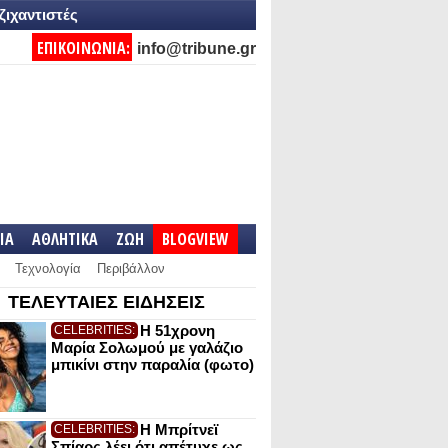
ζιχαντιστές
ΕΠΙΚΟΙΝΩΝΙΑ:
info@tribune.gr
IA
ΑΘΛΗΤΙΚΑ
ΖΩΗ
BLOGVIEW
Τεχνολογία
Περιβάλλον
ΤΕΛΕΥΤΑΙΕΣ ΕΙΔΗΣΕΙΣ
Η 51χρονη
CELEBRITIES:
Μαρία Σολωμού με γαλάζιο
μπικίνι στην παραλία (φωτο)
Η Μπρίτνεϊ
CELEBRITIES:
Σπίαρς λέει ότι απέτυχε ως