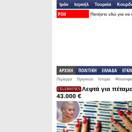
Ιράν
Ισραήλ
Τουρκία
Κουρδι
ΡΟΗ
Πατήστε εδώ για να δ
ΕΙΔΗΣΕΩΝ:
ΑΡΧΙΚΗ
ΠΟΛΙΤΙΚΗ
ΕΛΛΑΔΑ
ΕΓΚ
Περίεργα
Θρησκεία
Ιστορία
Φιλοσοφί
Λεφτά για πέταμ
CELEBRITIES
43.000 €