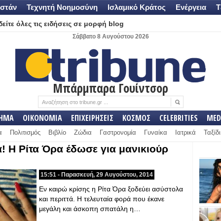
στάν
Τεχνητή Νοημοσύνη
Ισλαμικό Κράτος
Ενέργεια
Τ
είτε όλες τις ειδήσεις σε μορφή blog
Σάββατο 8 Αυγούστου 2026
Μπάρμπαρα Γουίντσορ
ΛΗΜΑ
ΟΙΚΟΝΟΜΙΑ
ΕΠΙΧΕΙΡΗΣΕΙΣ
ΚΟΣΜΟΣ
CELEBRITIES
MED
α
Πολιτισμός
Βιβλίο
Ζώδια
Γαστρονομία
Γυναίκα
Ιατρικά
Ταξίδι
α! Η Ρίτα Όρα έδωσε για μανικιούρ
15:51 - Παρασκευή, 29 Αυγούστου, 2014
Εν καιρώ κρίσης η Ρίτα Όρα ξοδεύει ασύστολα
και περιττά. Η τελευταία φορά που έκανε
μεγάλη και άσκοπη σπατάλη η…