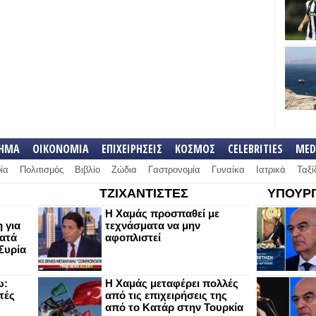
ΛΗΜΑ
ΟΙΚΟΝΟΜΙΑ
ΕΠΙΧΕΙΡΗΣΕΙΣ
ΚΟΣΜΟΣ
CELEBRITIES
MED
ία
Πολιτισμός
Βιβλίο
Ζώδια
Γαστρονομία
Γυναίκα
Ιατρικά
Ταξί
ΤΖΙΧΑΝΤΙΣΤΕΣ
ΥΠΟΥΡΓ
Η Χαμάς προσπαθεί με
 για
τεχνάσματα να μην
κατά
αφοπλιστεί
Συρία
ω:
Η Χαμάς μεταφέρει πολλές
τές
από τις επιχειρήσεις της
από το Κατάρ στην Τουρκία