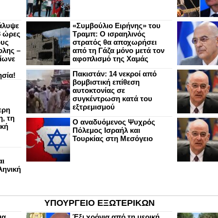
άλυψε
«Συμβούλιο Ειρήνης» του
8 ώρες
Τραμπ: Ο ισραηλινός
ους
στρατός θα αποχωρήσει
ολης –
από τη Γάζα μόνο μετά τον
ίωνε
αφοπλισμό της Χαμάς
Πακιστάν: 14 νεκροί από
ησία!
βομβιστική επίθεση
αυτοκτονίας σε
συγκέντρωση κατά του
εξτρεμισμού
ερη
, τη
Ο αναδυόμενος Ψυχρός
ική
Πόλεμος Ισραήλ και
Τουρκίας στη Μεσόγειο
αι
ληνική
ΥΠΟΥΡΓΕΙΟ ΕΞΩΤΕΡΙΚΩΝ
ια
Έξι χρόνια από τη μερική