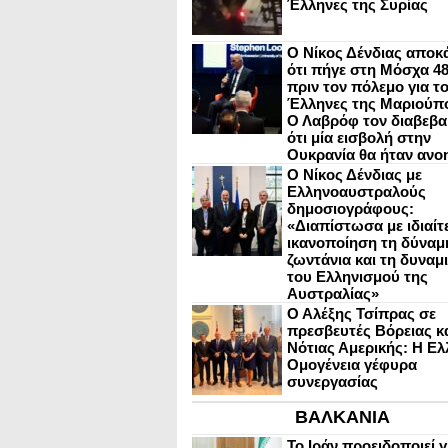
Έλληνες της Συρίας
Ο Νίκος Δένδιας αποκ
ότι πήγε στη Μόσχα 4
πριν τον πόλεμο για τ
Έλληνες της Μαριούπ
Ο Λαβρόφ τον διαβεβα
ότι μία εισβολή στην
Ουκρανία θα ήταν ανο
Ο Νίκος Δένδιας με
Ελληνοαυστραλούς
δημοσιογράφους:
«Διαπίστωσα με ιδιαίτ
ικανοποίηση τη δύναμη
ζωντάνια και τη δυναμ
του Ελληνισμού της
Αυστραλίας»
Ο Αλέξης Τσίπρας σε
πρεσβευτές Βόρειας κ
Νότιας Αμερικής: Η Ελ
Ομογένεια γέφυρα
συνεργασίας
ΒΑΛΚΑΝΙΑ
Το Ιράν προειδοποιεί γ