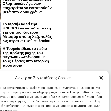
Ολυμπιακών Αγώνων
επιχειρείται να εντοπισθούν
μετά από 2.500 χρόνια
Το Ισραήλ καλεί την
UNESCO να καταδικάσει τη
χρήση του Κάστρου
Μποφόρ από τη Χεζμπολάχ
ως στρατιωτικού φυλακίου
Η Τουρκία έθεσε το πεδίο
της πρώτης μάχης του
Μεγάλου Αλεξάνδρου με
τους Πέρσες υπό ιστορική
προστασία
Μυστράς: Aνακαίνιση του
ανακτόρου στην
Διαχείριση Συγκατάθεσης Cookies
καστροπολιτεία και εκθέσεις
στο Παλάτι των Δεσποτών
χουμε την καλύτερη εμπειρία, χρησιμοποιούμε τεχνολογίες όπως cookies για
υση ή/και την πρόσβαση σε πληροφορίες συσκευών. Η συγκατάθεση για τις εν
ογίες θα μας επιτρέψει να επεξεργαστούμε δεδομένα προσωπικού χαρακτήρα,
Οι Νεάντερταλ έκαναν
ιφορά περιήγησης ή μοναδικά αναγνωριστικά σε αυτόν τον ιστότοπο. Η μη
οδοντιατρικές επεμβάσεις σε
χαλασμένα δόντια, σύμφωνα
 ή η ανάκληση της συγκατάθεσης, μπορεί να επηρεάσει αρνητικά ορισμένες
με ευρήματα
και δυνατότητες.