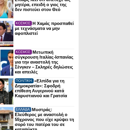
μητέρα, επειδή ο γιος της
δεν πιστεύει στον Θεό
Η Χαμάς προσπαθεί
ΚΟΣΜΟΣ:
με τεχνάσματα να μην
αφοπλιστεί
Μετωπική
ΚΟΣΜΟΣ:
σύγκρουση Ιταλίας-Ισπανίας
για την αναστολή της
Σένγκεν – Σκληρές δηλώσεις
και απειλές
«Ελπίδα για τη
ΠΟΛΙΤΙΚΗ:
Δημοκρατία»: Σφοδρή
επίθεση Αυγερινού κατά
Καρυστιανού και Γρατσία
Μυστράς:
ΕΛΛΑΔΑ:
Ελεύθερος με αναστολή ο
55χρονος που είχε κρύψει τη
σορό του πατέρα του σε
καταψύκτη