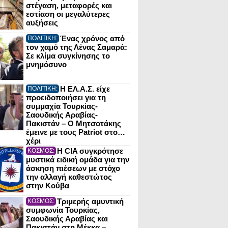
στέγαση, μεταφορές και
εστίαση οι μεγαλύτερες
αυξήσεις
Ένας χρόνος από
ΠΟΛΙΤΙΚΗ:
τον χαμό της Λένας Σαμαρά:
Σε κλίμα συγκίνησης το
μνημόσυνο
Η ΕΛ.Α.Σ. είχε
ΠΟΛΙΤΙΚΗ:
προειδοποιήσει για τη
συμμαχία Τουρκίας-
Σαουδικής Αραβίας-
Πακιστάν – Ο Μητσοτάκης
έμεινε με τους Patriot στο…
χέρι
Η CIA συγκρότησε
ΚΟΣΜΟΣ:
μυστικά ειδική ομάδα για την
άσκηση πιέσεων με στόχο
την αλλαγή καθεστώτος
στην Κούβα
Τριμερής αμυντική
ΚΟΣΜΟΣ:
συμφωνία Τουρκίας,
Σαουδικής Αραβίας και
Πακιστάν στη Μέκκα –