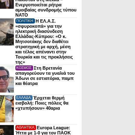
Ενεργοποιείται ρήτρα
αμοιβαίας συνδρομής τύπου
NATO
Η ΕΛ.Α.Σ.
ΠΟΛΙΤΙΚΗ:
«σφυροκοπά» για την
ηλεκτρική διασύνδεση
Ελλάδας-Κύπρου: «Ο κ.
Μητσοτάκης δεν διαθέτει
στρατηγική με αρχή, μέση
και τέλος απέναντι στην
Τουρκία και τις προκλήσεις
της»
Στη Βρετανία
ΚΟΣΜΟΣ:
απαγορεύουν τα γυαλιά του
Άδωνι σε εστιατόρια, παμπ
και θέατρα
Έρχεται θερμή
ΕΛΛΑΔΑ:
εισβολή: Ποιες πόλεις θα
«χτυπήσουν» 40αρια
Europa League:
ΑΘΛΗΤΙΚΑ:
Ήττα με 1-0 για τον ΠΑΟΚ