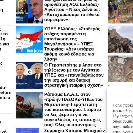
οριοθέτηση ΑΟΖ Ελλάδας-
ση
Αιγύπτου – Νίκος Δένδιας:
«Κατοχυρώσαμε το εθνικό
συμφέρον»
ς
ΥΠΕΞ Ελλάδας: «Σταθερός
ι το
στόχος παραμένει η
 1η
επανένωση της
 για
Μεγαλονήσου» – ΥΠΕΞ
α
Τουρκίας: «Δεν υπάρχει
ακόμη κοινό έδαφος για
λύση»
ής
Ο Γεραπετρίτης μίλησε στο
τηλέφωνο με τον Αιγύπτιο
ΥΠΕΞ και «επαναβεβαίωσαν
την ισχυρή και διαρκή
στρατηγική εταιρική σχέση»
do-
efore
Ράπισμα ΕΛ.Α.Σ. στον
nto a
-πρώην ΠΑΣΟΚο-ΥΠΕΞ του
Μητσοτάκη- Γεραπετρίτη
Για να παρέ
του κατευνασμού: Σταμάτα
την αποθήκε
να λες ψέματα για να
λόγω τεχνολ
συγκαλύψεις τις αποτυχίες
ν
όπως συμπερ
σας! Όλες οι απαντήσεις
συγκατάθεση
Συμμαχία Κύπρου-Μπαχρέιν
ικό
λειτουργίες 