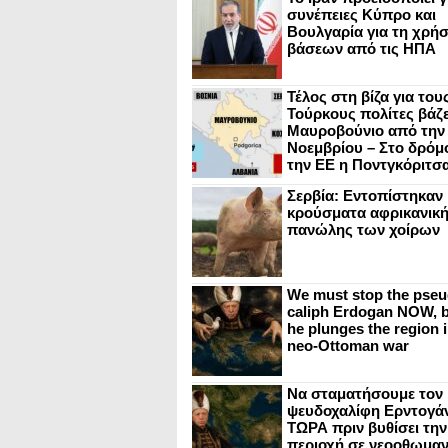
συνέπειες Κύπρο και
Βουλγαρία για τη χρή
βάσεων από τις ΗΠΑ
Τέλος στη βίζα για του
Τούρκους πολίτες βάζε
Μαυροβούνιο από την
Νοεμβρίου – Στο δρόμο
την ΕΕ η Ποντγκόριτσ
Σερβία: Εντοπίστηκαν
κρούσματα αφρικανικ
πανώλης των χοίρων
We must stop the pseu
caliph Erdogan NOW, b
he plunges the region i
neo-Ottoman war
Να σταματήσουμε τον
ψευδοχαλίφη Ερντογά
ΤΩΡΑ πριν βυθίσει την
περιοχή σε νεοοθωμαν