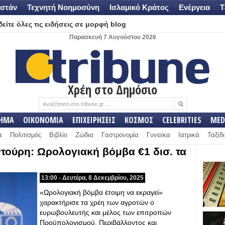
στάν
Τεχνητή Νοημοσύνη
Ισλαμικό Κράτος
Ενέργεια
Τ
είτε όλες τις ειδήσεις σε μορφή blog
Παρασκευή 7 Αυγούστου 2026
Χρέη στο Δημόσιο
ΛΗΜΑ
ΟΙΚΟΝΟΜΙΑ
ΕΠΙΧΕΙΡΗΣΕΙΣ
ΚΟΣΜΟΣ
CELEBRITIES
MED
α
Πολιτισμός
Βιβλίο
Ζώδια
Γαστρονομία
Γυναίκα
Ιατρικά
Ταξίδι
ούρη: Ωρολογιακή βόμβα €1 δισ. τα
13:00 - Δευτέρα, 8 Δεκεμβρίου, 2025
«Ωρολογιακή βόμβα έτοιμη να εκραγεί»
χαρακτήρισε τα χρέη των αγροτών ο
ευρωβουλευτής και μέλος των επιτροπών
Προϋπολογισμού, Περιβάλλοντος και