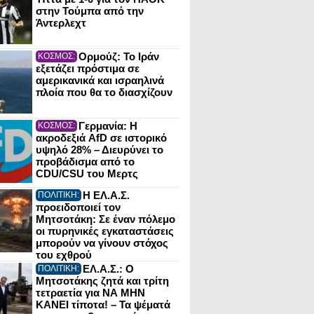
στην Τούμπα από την
Άντερλεχτ
Ορμούζ: Το Ιράν
ΚΟΣΜΟΣ:
εξετάζει πρόστιμα σε
αμερικανικά και ισραηλινά
πλοία που θα το διασχίζουν
Γερμανία: Η
ΚΟΣΜΟΣ:
ακροδεξιά AfD σε ιστορικό
υψηλό 28% – Διευρύνει το
προβάδισμα από το
CDU/CSU του Μερτς
Η ΕΛ.Α.Σ.
ΠΟΛΙΤΙΚΗ:
προειδοποιεί τον
Μητσοτάκη: Σε έναν πόλεμο
οι πυρηνικές εγκαταστάσεις
μπορούν να γίνουν στόχος
του εχθρού
ΕΛ.Α.Σ.: Ο
ΠΟΛΙΤΙΚΗ:
Μητσοτάκης ζητά και τρίτη
τετραετία για ΝΑ ΜΗΝ
ΚΑΝΕΙ τίποτα! – Τα ψέματά