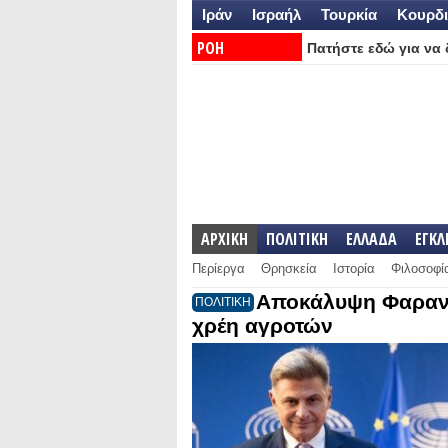
Ιράν
Ισραήλ
Τουρκία
Κουρδι
ΡΟΗ
Πατήστε εδώ για να δ
ΕΙΔΗΣΕΩΝ:
ΑΡΧΙΚΗ
ΠΟΛΙΤΙΚΗ
ΕΛΛΑΔΑ
ΕΓΚ
Περίεργα
Θρησκεία
Ιστορία
Φιλοσοφί
Αποκάλυψη Φαραντ
ΠΟΛΙΤΙΚΗ
χρέη αγροτών