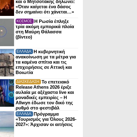
και ο Μητσοτάκης δηλώνει:
«Όταν καίγεται ένα δάσος
δεν σημαίνει ότι χάνεται…»
Η Ρωσία έπληξε
ΚΟΣΜΟΣ:
τρία ακόμη εμπορικά πλοία
στη Μαύρη Θάλασσα
(βίντεο)
Η κυβερνητική
ΕΛΛΑΔΑ:
ανακοίνωση με τα μέτρα για
τα καμένα σπίτια και τις
επιχειρήσεις σε Αττική και
Βοιωτία
Το επετειακό
ΔΙΑΣΚΕΔΑΣΗ:
Release Athens 2026 έριξε
αυλαία με αξέχαστα live και
μοναδικές εμπειρίες – Η
Allwyn έδωσε τον δικό της
ρυθμό στο φεστιβάλ
Πρόγραμμα
ΕΛΛΑΔΑ:
«Τουρισμός για Όλους 2026-
2027»: Άρχισαν οι αιτήσεις