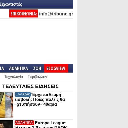
ζιχαντιστές
ΕΠΙΚΟΙΝΩΝΙΑ:
info@tribune.gr
IA
ΑΘΛΗΤΙΚΑ
ΖΩΗ
BLOGVIEW
Τεχνολογία
Περιβάλλον
ΤΕΛΕΥΤΑΙΕΣ ΕΙΔΗΣΕΙΣ
Έρχεται θερμή
ΕΛΛΑΔΑ:
εισβολή: Ποιες πόλεις θα
«χτυπήσουν» 40αρια
Europa League:
ΑΘΛΗΤΙΚΑ:
Ήττα με 1-0 για τον ΠΑΟΚ