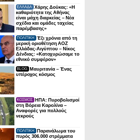
Χάρης Δούκας: «Η
ΕΛΛΑΔΑ:
καθαριότητα της Αθήνας
είναι μάχη διαρκείας – Νέα
σχέδια και ομάδες ταχείας
παρέμβασης»
Έξι χρόνια από τη
ΠΟΛΙΤΙΚΗ:
μερική οριοθέτηση ΑΟΖ
Ελλάδας-Αιγύπτου – Νίκος
Δένδιας: «Κατοχυρώσαμε το
εθνικό συμφέρον»
Μαυριτανία – Ένας
BLOG:
υπέροχος κόσμος
ΗΠΑ: Πυροβολισμοί
ΚΟΣΜΟΣ:
στη Βόρεια Καρολίνα –
Αναφορές για πολλούς
νεκρούς
Παρανάλωμα του
ΠΟΛΙΤΙΚΗ:
πυρός 306.000 στρέμματα