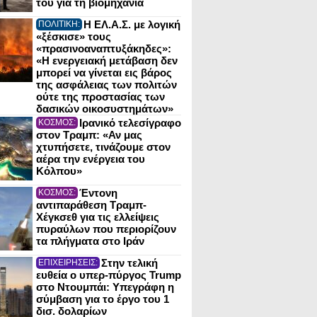
του για τη βιομηχανία
Η ΕΛ.Α.Σ. με λογική
ΠΟΛΙΤΙΚΗ:
«ξέσκισε» τους
«πρασινοαναπτυξάκηδες»:
«Η ενεργειακή μετάβαση δεν
μπορεί να γίνεται εις βάρος
της ασφάλειας των πολιτών
ούτε της προστασίας των
δασικών οικοσυστημάτων»
Ιρανικό τελεσίγραφο
ΚΟΣΜΟΣ:
στον Τραμπ: «Αν μας
χτυπήσετε, τινάζουμε στον
αέρα την ενέργεια του
Κόλπου»
Έντονη
ΚΟΣΜΟΣ:
αντιπαράθεση Τραμπ-
Χέγκσεθ για τις ελλείψεις
πυραύλων που περιορίζουν
τα πλήγματα στο Ιράν
Στην τελική
ΕΠΙΧΕΙΡΗΣΕΙΣ:
ευθεία ο υπερ-πύργος Trump
στο Ντουμπάι: Υπεγράφη η
σύμβαση για το έργο του 1
δισ. δολαρίων