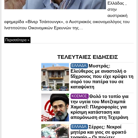
Ελλάδας ,
στην
αυστριακή
εφημερίδα «Βίνερ Τσάιτουνγκ», ο Αυστριακός οικονομολόγος του
Ινστιτούτου Οικονομικών Ερευνών της…
Περισσότερα »
ΤΕΛΕΥΤΑΙΕΣ ΕΙΔΗΣΕΙΣ
Μυστράς:
ΕΛΛΑΔΑ:
Ελεύθερος με αναστολή ο
55χρονος που είχε κρύψει τη
σορό του πατέρα του σε
καταψύκτη
Θολό το τοπίο για
ΚΟΣΜΟΣ:
την υγεία του Μοτζταμπά
Χαμενεΐ: Πληροφορίες για
κρίσιμη κατάσταση και
απομόνωση στη Τεχεράνη
Σέρρες: Νεκροί
ΕΛΛΑΔΑ:
μητέρα και γιος σε φρικτό
τροχαίο – Οι πρώτες