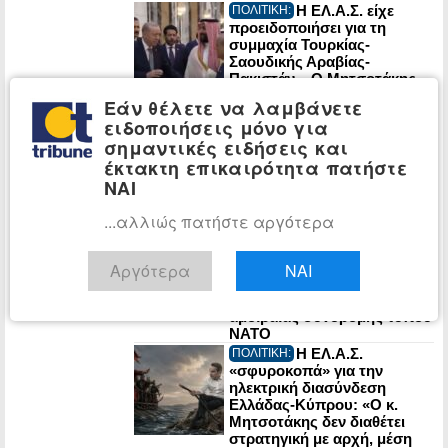
Η ΕΛ.Α.Σ. είχε
ΠΟΛΙΤΙΚΗ:
προειδοποιήσει για τη
συμμαχία Τουρκίας-
Σαουδικής Αραβίας-
Πακιστάν – Ο Μητσοτάκης
έμεινε με τους Patriot στο…
Εάν θέλετε να λαμβάνετε
χέρι
ειδοποιήσεις μόνο για
Η CIA συγκρότησε
ΚΟΣΜΟΣ:
σημαντικές ειδήσεις και
μυστικά ειδική ομάδα για την
έκτακτη επικαιρότητα πατήστε
άσκηση πιέσεων με στόχο
την αλλαγή καθεστώτος
ΝΑΙ
στην Κούβα
...αλλιώς πατήστε αργότερα
Τριμερής αμυντική
ΚΟΣΜΟΣ:
συμφωνία Τουρκίας,
Σαουδικής Αραβίας και
Αργότερα
ΝΑΙ
Πακιστάν στη Μέκκα –
Ενεργοποιείται ρήτρα
αμοιβαίας συνδρομής τύπου
NATO
Η ΕΛ.Α.Σ.
ΠΟΛΙΤΙΚΗ:
«σφυροκοπά» για την
ηλεκτρική διασύνδεση
Ελλάδας-Κύπρου: «Ο κ.
Μητσοτάκης δεν διαθέτει
στρατηγική με αρχή, μέση