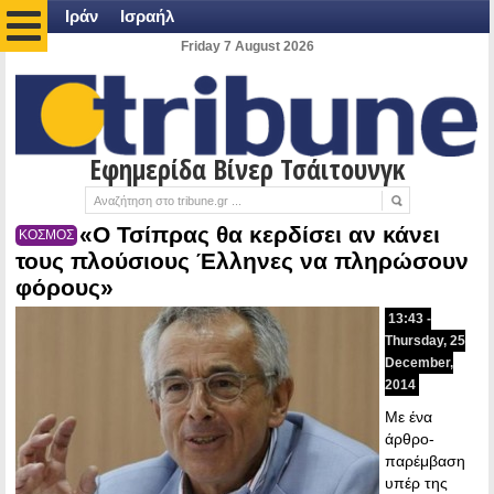
Ιράν
Ισραήλ
Friday 7 August 2026
Εφημερίδα Βίνερ Τσάιτουνγκ
«Ο Τσίπρας θα κερδίσει αν κάνει
ΚΟΣΜΟΣ
τους πλούσιους Έλληνες να πληρώσουν
φόρους»
13:43 -
Thursday, 25
December,
2014
Με ένα
άρθρο-
παρέμβαση
υπέρ της