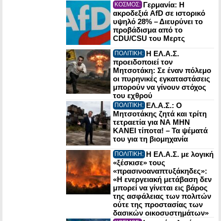
Γερμανία: Η
ΚΟΣΜΟΣ:
ακροδεξιά AfD σε ιστορικό
υψηλό 28% – Διευρύνει το
προβάδισμα από το
CDU/CSU του Μερτς
Η ΕΛ.Α.Σ.
ΠΟΛΙΤΙΚΗ:
προειδοποιεί τον
Μητσοτάκη: Σε έναν πόλεμο
οι πυρηνικές εγκαταστάσεις
μπορούν να γίνουν στόχος
του εχθρού
ΕΛ.Α.Σ.: Ο
ΠΟΛΙΤΙΚΗ:
Μητσοτάκης ζητά και τρίτη
τετραετία για ΝΑ ΜΗΝ
ΚΑΝΕΙ τίποτα! – Τα ψέματά
του για τη βιομηχανία
Η ΕΛ.Α.Σ. με λογική
ΠΟΛΙΤΙΚΗ:
«ξέσκισε» τους
«πρασινοαναπτυξάκηδες»:
«Η ενεργειακή μετάβαση δεν
μπορεί να γίνεται εις βάρος
της ασφάλειας των πολιτών
ούτε της προστασίας των
δασικών οικοσυστημάτων»