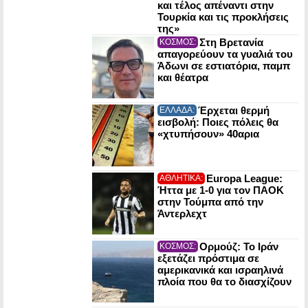
και τέλος απέναντι στην
Τουρκία και τις προκλήσεις
της»
Στη Βρετανία
ΚΟΣΜΟΣ:
απαγορεύουν τα γυαλιά του
Άδωνι σε εστιατόρια, παμπ
και θέατρα
Έρχεται θερμή
ΕΛΛΑΔΑ:
εισβολή: Ποιες πόλεις θα
«χτυπήσουν» 40αρια
Europa League:
ΑΘΛΗΤΙΚΑ:
Ήττα με 1-0 για τον ΠΑΟΚ
στην Τούμπα από την
Άντερλεχτ
Ορμούζ: Το Ιράν
ΚΟΣΜΟΣ:
εξετάζει πρόστιμα σε
αμερικανικά και ισραηλινά
πλοία που θα το διασχίζουν