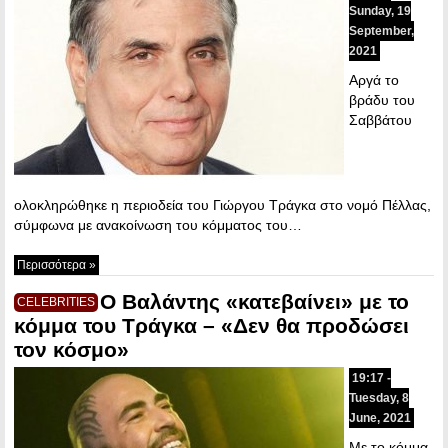
Sunday, 19
September,
2021
Αργά το
βράδυ του
Σαββάτου
ολοκληρώθηκε η περιοδεία του Γιώργου Τράγκα στο νομό Πέλλας,
σύμφωνα με ανακοίνωση του κόμματος του…
Περισσότερα »
O Bαλάντης «κατεβαίνει» με το
CELEBRITIES
κόμμα του Τράγκα – «Δεν θα προδώσει
τον κόσμο»
19:17 -
Tuesday, 8
June, 2021
Με το κόμμα