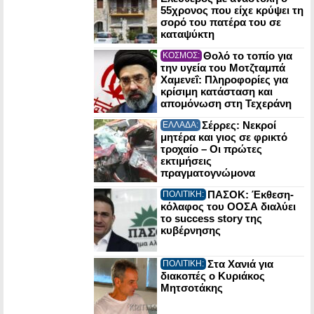
55χρονος που είχε κρύψει τη
σορό του πατέρα του σε
καταψύκτη
Θολό το τοπίο για
ΚΟΣΜΟΣ:
την υγεία του Μοτζταμπά
Χαμενεΐ: Πληροφορίες για
κρίσιμη κατάσταση και
απομόνωση στη Τεχεράνη
Σέρρες: Νεκροί
ΕΛΛΑΔΑ:
μητέρα και γιος σε φρικτό
τροχαίο – Οι πρώτες
εκτιμήσεις
πραγματογνώμονα
ΠΑΣΟΚ: Έκθεση-
ΠΟΛΙΤΙΚΗ:
κόλαφος του ΟΟΣΑ διαλύει
το success story της
κυβέρνησης
Στα Χανιά για
ΠΟΛΙΤΙΚΗ:
διακοπές ο Κυριάκος
Μητσοτάκης