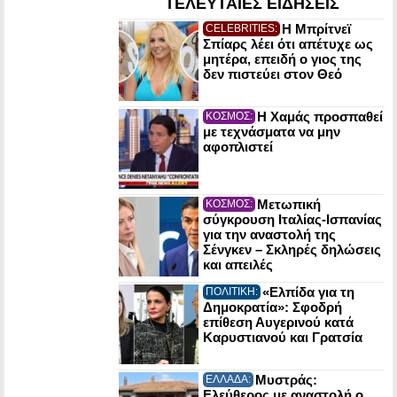
ΤΕΛΕΥΤΑΙΕΣ ΕΙΔΗΣΕΙΣ
Η Μπρίτνεϊ
CELEBRITIES:
Σπίαρς λέει ότι απέτυχε ως
μητέρα, επειδή ο γιος της
δεν πιστεύει στον Θεό
Η Χαμάς προσπαθεί
ΚΟΣΜΟΣ:
με τεχνάσματα να μην
αφοπλιστεί
Μετωπική
ΚΟΣΜΟΣ:
σύγκρουση Ιταλίας-Ισπανίας
για την αναστολή της
Σένγκεν – Σκληρές δηλώσεις
και απειλές
«Ελπίδα για τη
ΠΟΛΙΤΙΚΗ:
Δημοκρατία»: Σφοδρή
επίθεση Αυγερινού κατά
Καρυστιανού και Γρατσία
Μυστράς:
ΕΛΛΑΔΑ:
Ελεύθερος με αναστολή ο