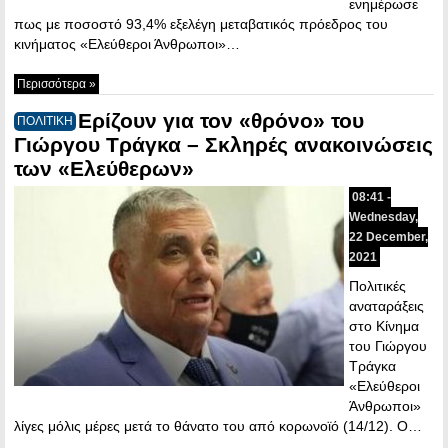
ενημέρωσε
πως με ποσοστό 93,4% εξελέγη μεταβατικός πρόεδρος του
κινήματος «Ελεύθεροι Άνθρωποι»…
Περισσότερα »
Ερίζουν για τον «θρόνο» του
ΠΟΛΙΤΙΚΗ
Γιώργου Τράγκα – Σκληρές ανακοινώσεις
των «Ελεύθερων»
08:41 -
Wednesday,
22 December,
2021
Πολιτικές
αναταράξεις
στο Κίνημα
του Γιώργου
Τράγκα
«Ελεύθεροι
Άνθρωποι»
λίγες μόλις μέρες μετά το θάνατο του από κορωνοϊό (14/12). Ο…