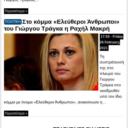
Περισσότερα »
Στο κόμμα «Ελεύθεροι Άνθρωποι»
ΠΟΛΙΤΙΚΗ
του Γιώργου Τράγκα η Ραχήλ Μακρή
17:50 - Friday,
26 February,
2021
Τη
συστράτευσή
της στο
πλευρό του
Γιώργου
Τράγκα στο
νεοϊδρυθέν
υπό τον ίδιο
κόμμα με όνομα «Ελεύθεροι Άνθρωποι», ανακοίνωσε η…
Περισσότερα »