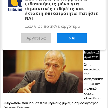
«Ελεύθεροι
ειδοποιήσεις μόνο για
Άνθρωποι»
σημαντικές ειδήσεις και
διέγραψε με
έκτακτη επικαιρότητα πατήστε
συνοπτικές διαδικασίες από το κόμμα του την Ραχήλ Μακρή….
ΝΑΙ
...αλλιώς πατήστε αργότερα
Περισσότερα »
Ο Γιάννης Δημαράς θα
ΠΟΛΙΤΙΚΗ
Αργότερα
ΝΑΙ
συνεργαστεί με το κόμμα του Τράγκα
20:01 -
Monday, 12
April, 2021
Στην
ανακοίνωση
της
συνεργασίας
του με τον
πολιτικό
φορέα
«Ελεύθεροι
Άνθρωποι» που ίδρυσε πριν μερικούς μήνες ο δημοσιογράφος
Γιώργος Τράγκας…