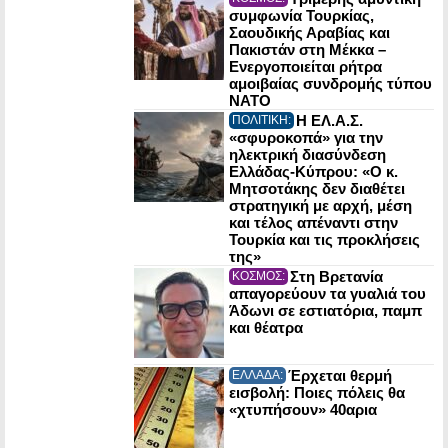
συμφωνία Τουρκίας,
Σαουδικής Αραβίας και
Πακιστάν στη Μέκκα –
Ενεργοποιείται ρήτρα
αμοιβαίας συνδρομής τύπου
NATO
Η ΕΛ.Α.Σ.
ΠΟΛΙΤΙΚΗ:
«σφυροκοπά» για την
ηλεκτρική διασύνδεση
Ελλάδας-Κύπρου: «Ο κ.
Μητσοτάκης δεν διαθέτει
στρατηγική με αρχή, μέση
και τέλος απέναντι στην
Τουρκία και τις προκλήσεις
της»
Στη Βρετανία
ΚΟΣΜΟΣ:
απαγορεύουν τα γυαλιά του
Άδωνι σε εστιατόρια, παμπ
και θέατρα
Έρχεται θερμή
ΕΛΛΑΔΑ:
εισβολή: Ποιες πόλεις θα
«χτυπήσουν» 40αρια