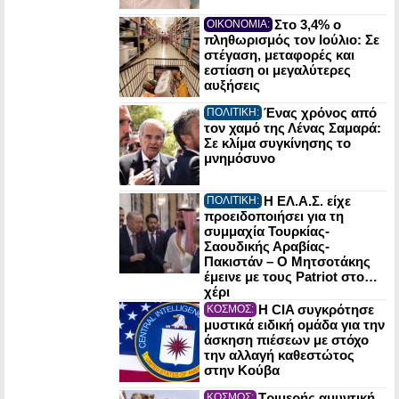
Στο 3,4% ο
ΟΙΚΟΝΟΜΙΑ:
πληθωρισμός τον Ιούλιο: Σε
στέγαση, μεταφορές και
εστίαση οι μεγαλύτερες
αυξήσεις
Ένας χρόνος από
ΠΟΛΙΤΙΚΗ:
τον χαμό της Λένας Σαμαρά:
Σε κλίμα συγκίνησης το
μνημόσυνο
Η ΕΛ.Α.Σ. είχε
ΠΟΛΙΤΙΚΗ:
προειδοποιήσει για τη
συμμαχία Τουρκίας-
Σαουδικής Αραβίας-
Πακιστάν – Ο Μητσοτάκης
έμεινε με τους Patriot στο…
χέρι
Η CIA συγκρότησε
ΚΟΣΜΟΣ:
μυστικά ειδική ομάδα για την
άσκηση πιέσεων με στόχο
την αλλαγή καθεστώτος
στην Κούβα
Τριμερής αμυντική
ΚΟΣΜΟΣ: