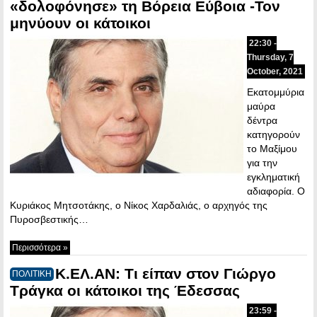
«δολοφόνησε» τη Βόρεια Εύβοια -Τον
μηνύουν οι κάτοικοι
22:30 -
Thursday, 7
October, 2021
Εκατομμύρια
μαύρα
δέντρα
κατηγορούν
το Μαξίμου
για την
εγκληματική
αδιαφορία. Ο
Κυριάκος Μητσοτάκης, ο Νίκος Χαρδαλιάς, ο αρχηγός της
Πυροσβεστικής…
Περισσότερα »
Κ.ΕΛ.ΑΝ: Τι είπαν στον Γιώργο
ΠΟΛΙΤΙΚΗ
Τράγκα οι κάτοικοι της Έδεσσας
23:59 -