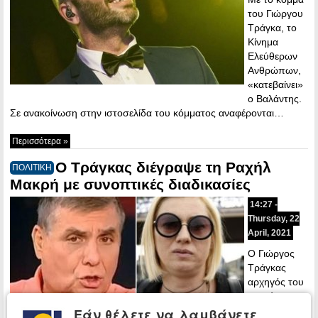
του Γιώργου
Τράγκα, το
Κίνημα
Ελεύθερων
Ανθρώπων,
«κατεβαίνει»
ο Βαλάντης.
Σε ανακοίνωση στην ιστοσελίδα του κόμματος αναφέρονται…
Περισσότερα »
Ο Τράγκας διέγραψε τη Ραχήλ
ΠΟΛΙΤΙΚΗ
Μακρή με συνοπτικές διαδικασίες
14:27 -
Thursday, 22
April, 2021
Ο Γιώργος
Τράγκας
αρχηγός του
νεοσύστατου
κόμματος
Εάν θέλετε να λαμβάνετε