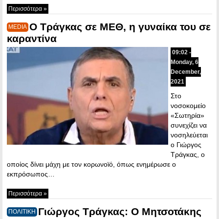
Περισσότερα »
Ο Τράγκας σε ΜΕΘ, η γυναίκα του σε
MEDIA
καραντίνα
09:02 -
Monday, 6
December,
2021
Στο
νοσοκομείο
«Σωτηρία»
συνεχίζει να
νοσηλεύεται
ο Γιώργος
Τράγκας, ο
οποίος δίνει μάχη με τον κορωνοϊό, όπως ενημέρωσε ο
εκπρόσωπος…
Περισσότερα »
Γιώργος Τράγκας: Ο Μητσοτάκης
ΠΟΛΙΤΙΚΗ