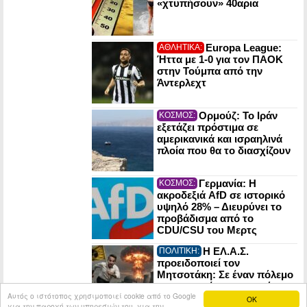
«χτυπήσουν» 40αρια
Europa League:
ΑΘΛΗΤΙΚΑ:
Ήττα με 1-0 για τον ΠΑΟΚ
στην Τούμπα από την
Άντερλεχτ
Ορμούζ: Το Ιράν
ΚΟΣΜΟΣ:
εξετάζει πρόστιμα σε
αμερικανικά και ισραηλινά
πλοία που θα το διασχίζουν
Γερμανία: Η
ΚΟΣΜΟΣ:
ακροδεξιά AfD σε ιστορικό
υψηλό 28% – Διευρύνει το
προβάδισμα από το
CDU/CSU του Μερτς
Η ΕΛ.Α.Σ.
ΠΟΛΙΤΙΚΗ:
προειδοποιεί τον
Μητσοτάκη: Σε έναν πόλεμο
οι πυρηνικές εγκαταστάσεις
Αυτός ο ιστότοπος χρησιμοποιεί cookie από το Google
μπορούν να γίνουν στόχος
OK
για την παροχή των υπηρεσιών του, για την