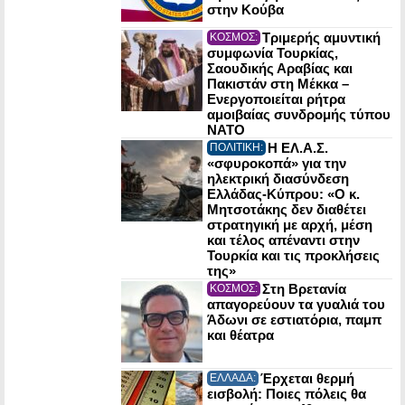
στην Κούβα
Τριμερής αμυντική
ΚΟΣΜΟΣ:
συμφωνία Τουρκίας,
Σαουδικής Αραβίας και
Πακιστάν στη Μέκκα –
Ενεργοποιείται ρήτρα
αμοιβαίας συνδρομής τύπου
NATO
Η ΕΛ.Α.Σ.
ΠΟΛΙΤΙΚΗ:
«σφυροκοπά» για την
ηλεκτρική διασύνδεση
Ελλάδας-Κύπρου: «Ο κ.
Μητσοτάκης δεν διαθέτει
στρατηγική με αρχή, μέση
και τέλος απέναντι στην
Τουρκία και τις προκλήσεις
της»
Στη Βρετανία
ΚΟΣΜΟΣ:
απαγορεύουν τα γυαλιά του
Άδωνι σε εστιατόρια, παμπ
και θέατρα
Έρχεται θερμή
ΕΛΛΑΔΑ:
εισβολή: Ποιες πόλεις θα