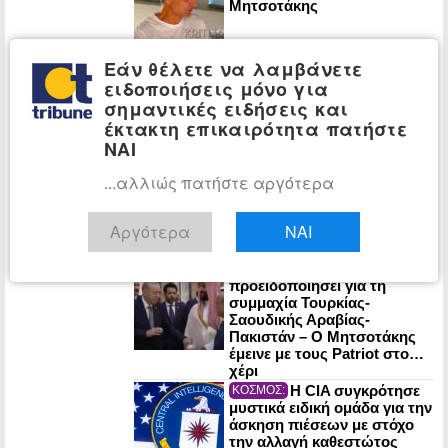
Μητσοτάκης
Εάν θέλετε να λαμβάνετε
Στο 3,4% ο
ΟΙΚΟΝΟΜΙΑ:
ειδοποιήσεις μόνο για
πληθωρισμός τον Ιούλιο: Σε
σημαντικές ειδήσεις και
στέγαση, μεταφορές και
εστίαση οι μεγαλύτερες
έκτακτη επικαιρότητα πατήστε
αυξήσεις
ΝΑΙ
Ένας χρόνος από
ΠΟΛΙΤΙΚΗ:
...αλλιώς πατήστε αργότερα
τον χαμό της Λένας Σαμαρά:
Σε κλίμα συγκίνησης το
μνημόσυνο
Αργότερα
ΝΑΙ
Η ΕΛ.Α.Σ. είχε
ΠΟΛΙΤΙΚΗ:
προειδοποιήσει για τη
συμμαχία Τουρκίας-
Σαουδικής Αραβίας-
Πακιστάν – Ο Μητσοτάκης
έμεινε με τους Patriot στο…
χέρι
Η CIA συγκρότησε
ΚΟΣΜΟΣ:
μυστικά ειδική ομάδα για την
άσκηση πιέσεων με στόχο
την αλλαγή καθεστώτος