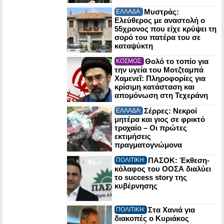
Μυστράς:
ΕΛΛΑΔΑ:
Ελεύθερος με αναστολή ο
55χρονος που είχε κρύψει τη
σορό του πατέρα του σε
καταψύκτη
Θολό το τοπίο για
ΚΟΣΜΟΣ:
την υγεία του Μοτζταμπά
Χαμενεΐ: Πληροφορίες για
κρίσιμη κατάσταση και
απομόνωση στη Τεχεράνη
Σέρρες: Νεκροί
ΕΛΛΑΔΑ:
μητέρα και γιος σε φρικτό
τροχαίο – Οι πρώτες
εκτιμήσεις
πραγματογνώμονα
ΠΑΣΟΚ: Έκθεση-
ΠΟΛΙΤΙΚΗ:
κόλαφος του ΟΟΣΑ διαλύει
το success story της
κυβέρνησης
Στα Χανιά για
ΠΟΛΙΤΙΚΗ:
διακοπές ο Κυριάκος