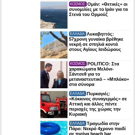
Ομάν: «Θετικές» οι
ΚΟΣΜΟΣ:
συνομιλίες με το Ιράν για τα
Στενά του Ορμούζ
Λυκαβηττός:
ΕΛΛΑΔΑ:
57χρονη γυναίκα βρέθηκε
νεκρή σε σπηλιά κοντά
στους Αγίους Ισιδώρους
POLITICO: Στα
ΚΟΣΜΟΣ:
χαρακώματα Μελόνι-
Σάντσεθ για το
μεταναστευτικό – «Μπλόκο»
στα σύνορα
Πυρκαγιές:
ΕΛΛΑΔΑ:
«Κόκκινος συναγερμός» σε
Αττική και άλλες πέντε
περιοχές της χώρας την
Κυριακή
Τραγωδία στην
ΕΛΛΑΔΑ:
Πάρο: Νεκρό 4χρονο παιδί
σε πισίνα beach bar