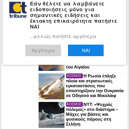
πετρελαϊκό κοίτασμα αξίας
Εάν θέλετε να λαμβάνετε
έως $1 τρισ.
ειδοποιήσεις μόνο για
σημαντικές ειδήσεις και
Βουλγαρία:
ΚΟΣΜΟΣ:
έκτακτη επικαιρότητα πατήστε
Ουκρανικό drone εξερράγη
ΝΑΙ
κοντά σε αγωγό φυσικού
αερίου
...αλλιώς πατήστε αργότερα
Ηφαίστειο
ΠΕΡΙΒΑΛΛΟΝ:
Αργότερα
ΝΑΙ
Σαντορίνης: Ο νεκρός
έφηβος του τσουνάμι λύνει
το μυστήριο της Πομπηίας
του Αιγαίου
Η Ρωσία έπληξε
ΚΟΣΜΟΣ:
πλοία και στρατιωτικές
εγκαταστάσεις που
υποστηρίζουν την Ουκρανία
σε Οδησσό και Μικολάιφ
NYT: «Ψυχρός
ΚΟΣΜΟΣ:
πόλεμος» στο διάστημα –
Μάχες για βάσεις και
φυσικούς πόρους στη
Σελήνη