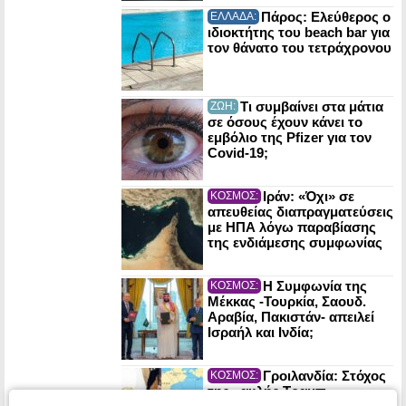
Πάρος: Ελεύθερος ο
ΕΛΛΑΔΑ:
ιδιοκτήτης του beach bar για
τον θάνατο του τετράχρονου
Τι συμβαίνει στα μάτια
ΖΩΗ:
σε όσους έχουν κάνει το
εμβόλιο της Pfizer για τον
Covid-19;
Ιράν: «Όχι» σε
ΚΟΣΜΟΣ:
απευθείας διαπραγματεύσεις
με ΗΠΑ λόγω παραβίασης
της ενδιάμεσης συμφωνίας
Η Συμφωνία της
ΚΟΣΜΟΣ:
Μέκκας -Τουρκία, Σαουδ.
Αραβία, Πακιστάν- απειλεί
Ισραήλ και Ινδία;
Γροιλανδία: Στόχος
ΚΟΣΜΟΣ:
της «αυλής Τραμπ»