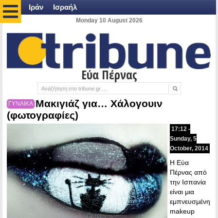
Ιράν
Ισραήλ
Monday 10 August 2026
Εύα Πέρνας
Μακιγιάζ για… Χάλογουιν
ΓΥΝΑΙΚΑ
(φωτογραφίες)
17:12 -
Sunday, 5
October, 2014
Η Εύα
Πέρνας από
την Ισπανία
είναι μια
εμπνευσμένη
makeup