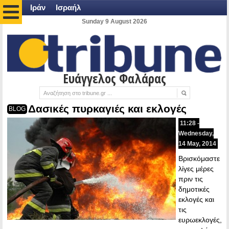
Ιράν
Ισραήλ
Sunday 9 August 2026
Ευάγγελος Φαλάρας
Δασικές πυρκαγιές και εκλογές
BLOG
11:28 -
Wednesday,
14 May, 2014
Βρισκόμαστε
λίγες μέρες
πριν τις
δημοτικές
εκλογές και
τις
ευρωεκλογές,