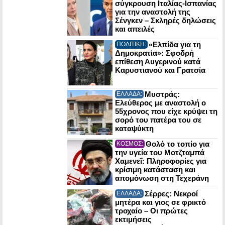
σύγκρουση Ιταλίας-Ισπανίας
για την αναστολή της
Σένγκεν – Σκληρές δηλώσεις
και απειλές
«Ελπίδα για τη
ΠΟΛΙΤΙΚΗ:
Δημοκρατία»: Σφοδρή
επίθεση Αυγερινού κατά
Καρυστιανού και Γρατσία
Μυστράς:
ΕΛΛΑΔΑ:
Ελεύθερος με αναστολή ο
55χρονος που είχε κρύψει τη
σορό του πατέρα του σε
καταψύκτη
Θολό το τοπίο για
ΚΟΣΜΟΣ:
την υγεία του Μοτζταμπά
Χαμενεΐ: Πληροφορίες για
κρίσιμη κατάσταση και
απομόνωση στη Τεχεράνη
Σέρρες: Νεκροί
ΕΛΛΑΔΑ:
μητέρα και γιος σε φρικτό
τροχαίο – Οι πρώτες
εκτιμήσεις