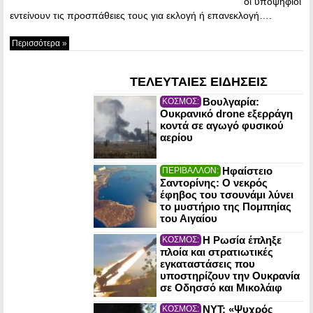
οι υποψήφιοι
εντείνουν τις προσπάθειες τους για εκλογή ή επανεκλογή….
Περισσότερα »
ΤΕΛΕΥΤΑΙΕΣ ΕΙΔΗΣΕΙΣ
Βουλγαρία:
ΚΟΣΜΟΣ:
Ουκρανικό drone εξερράγη
κοντά σε αγωγό φυσικού
αερίου
Ηφαίστειο
ΠΕΡΙΒΑΛΛΟΝ:
Σαντορίνης: Ο νεκρός
έφηβος του τσουνάμι λύνει
το μυστήριο της Πομπηίας
του Αιγαίου
Η Ρωσία έπληξε
ΚΟΣΜΟΣ:
πλοία και στρατιωτικές
εγκαταστάσεις που
υποστηρίζουν την Ουκρανία
σε Οδησσό και Μικολάιφ
NYT: «Ψυχρός
ΚΟΣΜΟΣ: