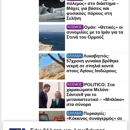
πόλεμος» στο διάστημα –
Μάχες για βάσεις και
φυσικούς πόρους στη
Σελήνη
Ομάν: «Θετικές» οι
ΚΟΣΜΟΣ:
συνομιλίες με το Ιράν για τα
Στενά του Ορμούζ
Λυκαβηττός:
ΕΛΛΑΔΑ:
57χρονη γυναίκα βρέθηκε
νεκρή σε σπηλιά κοντά
στους Αγίους Ισιδώρους
POLITICO: Στα
ΚΟΣΜΟΣ:
χαρακώματα Μελόνι-
Σάντσεθ για το
μεταναστευτικό – «Μπλόκο»
στα σύνορα
Πυρκαγιές:
ΕΛΛΑΔΑ:
«Κόκκινος συναγερμός» σε
Αττική και άλλες πέντε
περιοχές της χώρας την
Εάν θέλετε να λαμβάνετε