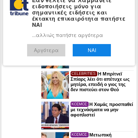
Κυριακή
ειδοποιήσεις μόνο για
σημαντικές ειδήσεις και
Τραγωδία στην
ΕΛΛΑΔΑ:
έκτακτη επικαιρότητα πατήστε
Πάρο: Νεκρό 4χρονο παιδί
ΝΑΙ
σε πισίνα beach bar
...αλλιώς πατήστε αργότερα
Η 51χρονη
CELEBRITIES:
Μαρία Σολωμού με γαλάζιο
Αργότερα
ΝΑΙ
μπικίνι στην παραλία (φωτο)
Η Μπρίτνεϊ
CELEBRITIES:
Σπίαρς λέει ότι απέτυχε ως
μητέρα, επειδή ο γιος της
δεν πιστεύει στον Θεό
Η Χαμάς προσπαθεί
ΚΟΣΜΟΣ:
με τεχνάσματα να μην
αφοπλιστεί
Μετωπική
ΚΟΣΜΟΣ: