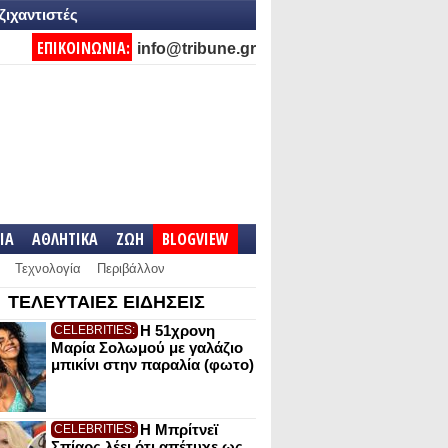
ζιχαντιστές
ΕΠΙΚΟΙΝΩΝΙΑ:
info@tribune.gr
IA
ΑΘΛΗΤΙΚΑ
ΖΩΗ
BLOGVIEW
Τεχνολογία
Περιβάλλον
ΤΕΛΕΥΤΑΙΕΣ ΕΙΔΗΣΕΙΣ
Η 51χρονη
CELEBRITIES:
Μαρία Σολωμού με γαλάζιο
μπικίνι στην παραλία (φωτο)
Η Μπρίτνεϊ
CELEBRITIES:
Σπίαρς λέει ότι απέτυχε ως