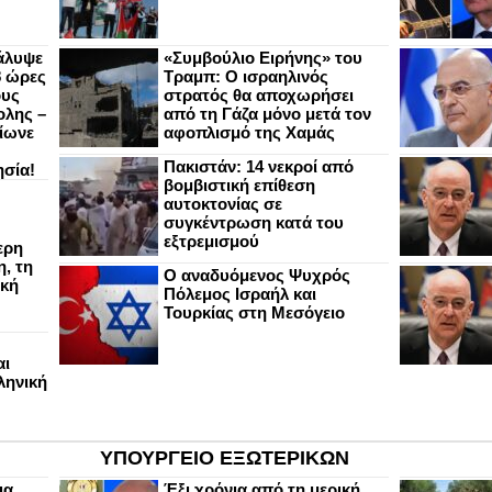
άλυψε
«Συμβούλιο Ειρήνης» του
8 ώρες
Τραμπ: Ο ισραηλινός
ους
στρατός θα αποχωρήσει
ολης –
από τη Γάζα μόνο μετά τον
ίωνε
αφοπλισμό της Χαμάς
Πακιστάν: 14 νεκροί από
ησία!
βομβιστική επίθεση
αυτοκτονίας σε
συγκέντρωση κατά του
εξτρεμισμού
ερη
, τη
Ο αναδυόμενος Ψυχρός
ική
Πόλεμος Ισραήλ και
Τουρκίας στη Μεσόγειο
αι
ληνική
ΥΠΟΥΡΓΕΙΟ ΕΞΩΤΕΡΙΚΩΝ
ια
Έξι χρόνια από τη μερική