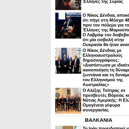
Έλληνες της Συρίας
Ο Νίκος Δένδιας αποκ
ότι πήγε στη Μόσχα 4
πριν τον πόλεμο για τ
Έλληνες της Μαριούπ
Ο Λαβρόφ τον διαβεβα
ότι μία εισβολή στην
Ουκρανία θα ήταν ανο
Ο Νίκος Δένδιας με
Ελληνοαυστραλούς
δημοσιογράφους:
«Διαπίστωσα με ιδιαίτ
ικανοποίηση τη δύναμη
ζωντάνια και τη δυναμ
του Ελληνισμού της
Αυστραλίας»
Ο Αλέξης Τσίπρας σε
πρεσβευτές Βόρειας κ
Νότιας Αμερικής: Η Ελ
Ομογένεια γέφυρα
συνεργασίας
ΒΑΛΚΑΝΙΑ
Το Ιράν προειδοποιεί γ