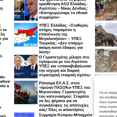
οριοθέτηση ΑΟΖ Ελλάδας-
ση
Αιγύπτου – Νίκος Δένδιας:
«Κατοχυρώσαμε το εθνικό
συμφέρον»
ς
ΥΠΕΞ Ελλάδας: «Σταθερός
ι το
στόχος παραμένει η
 1η
επανένωση της
 για
Μεγαλονήσου» – ΥΠΕΞ
α
Τουρκίας: «Δεν υπάρχει
ακόμη κοινό έδαφος για
λύση»
ής
Ο Γεραπετρίτης μίλησε στο
τηλέφωνο με τον Αιγύπτιο
ΥΠΕΞ και «επαναβεβαίωσαν
την ισχυρή και διαρκή
στρατηγική εταιρική σχέση»
do-
efore
Ράπισμα ΕΛ.Α.Σ. στον
nto a
-πρώην ΠΑΣΟΚο-ΥΠΕΞ του
Μητσοτάκη- Γεραπετρίτη
Για να παρέ
του κατευνασμού: Σταμάτα
την αποθήκε
να λες ψέματα για να
λόγω τεχνολ
συγκαλύψεις τις αποτυχίες
ν
όπως συμπερ
σας! Όλες οι απαντήσεις
συγκατάθεση
Συμμαχία Κύπρου-Μπαχρέιν
ικό
λειτουργίες 