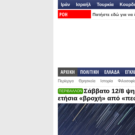
Ιράν
Ισραήλ
Τουρκία
Κουρδι
ΡΟΗ
Πατήστε εδώ για να δ
ΕΙΔΗΣΕΩΝ:
ΑΡΧΙΚΗ
ΠΟΛΙΤΙΚΗ
ΕΛΛΑΔΑ
ΕΓΚ
Περίεργα
Θρησκεία
Ιστορία
Φιλοσοφί
Σάββατο 12/8 ψη
ΠΕΡΙΒΑΛΛΟΝ
ετήσια «βροχή» από «πε