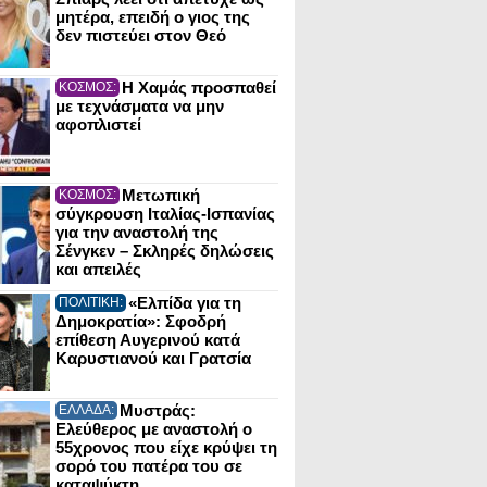
μητέρα, επειδή ο γιος της
δεν πιστεύει στον Θεό
Η Χαμάς προσπαθεί
ΚΟΣΜΟΣ:
με τεχνάσματα να μην
αφοπλιστεί
Μετωπική
ΚΟΣΜΟΣ:
σύγκρουση Ιταλίας-Ισπανίας
για την αναστολή της
Σένγκεν – Σκληρές δηλώσεις
και απειλές
«Ελπίδα για τη
ΠΟΛΙΤΙΚΗ:
Δημοκρατία»: Σφοδρή
επίθεση Αυγερινού κατά
Καρυστιανού και Γρατσία
Μυστράς:
ΕΛΛΑΔΑ:
Ελεύθερος με αναστολή ο
55χρονος που είχε κρύψει τη
σορό του πατέρα του σε
καταψύκτη