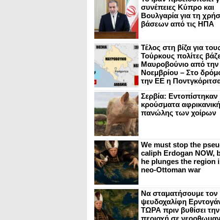
συνέπειες Κύπρο και
Βουλγαρία για τη χρή
βάσεων από τις ΗΠΑ
Τέλος στη βίζα για του
Τούρκους πολίτες βάζε
Μαυροβούνιο από την
Νοεμβρίου – Στο δρόμο
την ΕΕ η Ποντγκόριτσ
Σερβία: Εντοπίστηκαν
κρούσματα αφρικανικ
πανώλης των χοίρων
We must stop the pseu
caliph Erdogan NOW, b
he plunges the region i
neo-Ottoman war
Να σταματήσουμε τον
ψευδοχαλίφη Ερντογά
ΤΩΡΑ πριν βυθίσει την
περιοχή σε νεοοθωμαν