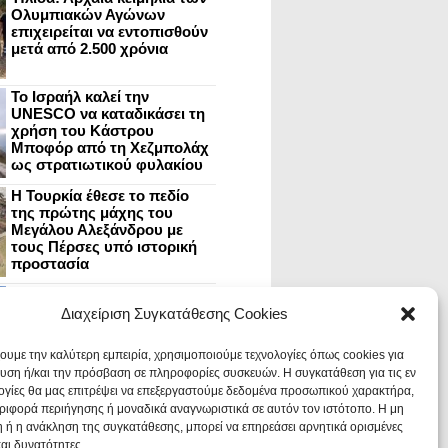
Ολυμπιακών Αγώνων
επιχειρείται να εντοπισθούν
μετά από 2.500 χρόνια
Το Ισραήλ καλεί την
UNESCO να καταδικάσει τη
χρήση του Κάστρου
Μποφόρ από τη Χεζμπολάχ
ως στρατιωτικού φυλακίου
Η Τουρκία έθεσε το πεδίο
της πρώτης μάχης του
Μεγάλου Αλεξάνδρου με
τους Πέρσες υπό ιστορική
προστασία
Μυστράς: Aνακαίνιση του
ανακτόρου στην
Διαχείριση Συγκατάθεσης Cookies
καστροπολιτεία και εκθέσεις
στο Παλάτι των Δεσποτών
χουμε την καλύτερη εμπειρία, χρησιμοποιούμε τεχνολογίες όπως cookies για
υση ή/και την πρόσβαση σε πληροφορίες συσκευών. Η συγκατάθεση για τις εν
ογίες θα μας επιτρέψει να επεξεργαστούμε δεδομένα προσωπικού χαρακτήρα,
Οι Νεάντερταλ έκαναν
ιφορά περιήγησης ή μοναδικά αναγνωριστικά σε αυτόν τον ιστότοπο. Η μη
οδοντιατρικές επεμβάσεις σε
χαλασμένα δόντια, σύμφωνα
 ή η ανάκληση της συγκατάθεσης, μπορεί να επηρεάσει αρνητικά ορισμένες
με ευρήματα
και δυνατότητες.