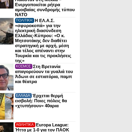
Ενεργοποιείται ρήτρα
αμοιβαίας συνδρομής τύπου
NATO
Η ΕΛ.Α.Σ.
ΠΟΛΙΤΙΚΗ:
«σφυροκοπά» για την
ηλεκτρική διασύνδεση
Ελλάδας-Κύπρου: «Ο κ.
Μητσοτάκης δεν διαθέτει
στρατηγική με αρχή, μέση
και τέλος απέναντι στην
Τουρκία και τις προκλήσεις
της»
Στη Βρετανία
ΚΟΣΜΟΣ:
απαγορεύουν τα γυαλιά του
Άδωνι σε εστιατόρια, παμπ
και θέατρα
Έρχεται θερμή
ΕΛΛΑΔΑ:
εισβολή: Ποιες πόλεις θα
«χτυπήσουν» 40αρια
Europa League:
ΑΘΛΗΤΙΚΑ:
Ήττα με 1-0 για τον ΠΑΟΚ