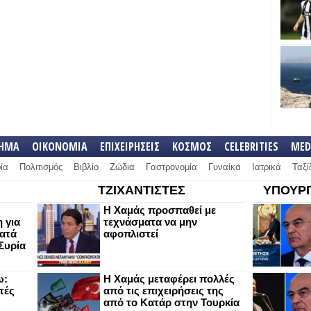
ΛΗΜΑ
ΟΙΚΟΝΟΜΙΑ
ΕΠΙΧΕΙΡΗΣΕΙΣ
ΚΟΣΜΟΣ
CELEBRITIES
MED
ία
Πολιτισμός
Βιβλίο
Ζώδια
Γαστρονομία
Γυναίκα
Ιατρικά
Ταξί
ΤΖΙΧΑΝΤΙΣΤΕΣ
ΥΠΟΥΡΓ
Η Χαμάς προσπαθεί με
 για
τεχνάσματα να μην
κατά
αφοπλιστεί
Συρία
ω:
Η Χαμάς μεταφέρει πολλές
τές
από τις επιχειρήσεις της
από το Κατάρ στην Τουρκία