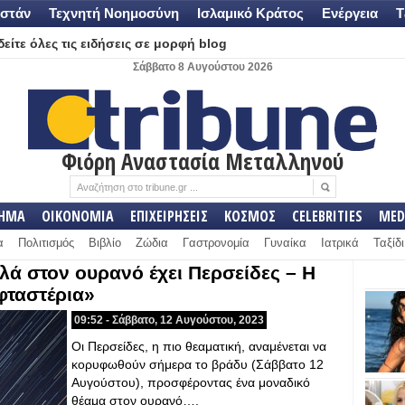
στάν
Τεχνητή Νοημοσύνη
Ισλαμικό Κράτος
Ενέργεια
Τ
είτε όλες τις ειδήσεις σε μορφή blog
Σάββατο 8 Αυγούστου 2026
Φιόρη Αναστασία Μεταλληνού
ΛΗΜΑ
ΟΙΚΟΝΟΜΙΑ
ΕΠΙΧΕΙΡΗΣΕΙΣ
ΚΟΣΜΟΣ
CELEBRITIES
MED
α
Πολιτισμός
Βιβλίο
Ζώδια
Γαστρονομία
Γυναίκα
Ιατρικά
Ταξίδι
λά στον ουρανό έχει Περσείδες – Η
φταστέρια»
09:52 - Σάββατο, 12 Αυγούστου, 2023
Οι Περσείδες, η πιο θεαματική, αναμένεται να
κορυφωθούν σήμερα το βράδυ (Σάββατο 12
Αυγούστου), προσφέροντας ένα μοναδικό
θέαμα στον ουρανό….