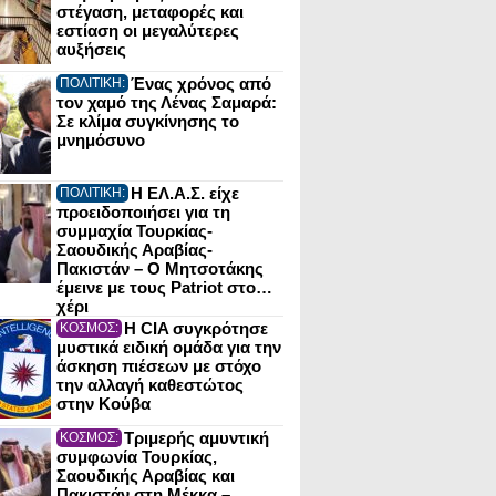
στέγαση, μεταφορές και
εστίαση οι μεγαλύτερες
αυξήσεις
Ένας χρόνος από
ΠΟΛΙΤΙΚΗ:
τον χαμό της Λένας Σαμαρά:
Σε κλίμα συγκίνησης το
μνημόσυνο
Η ΕΛ.Α.Σ. είχε
ΠΟΛΙΤΙΚΗ:
προειδοποιήσει για τη
συμμαχία Τουρκίας-
Σαουδικής Αραβίας-
Πακιστάν – Ο Μητσοτάκης
έμεινε με τους Patriot στο…
χέρι
Η CIA συγκρότησε
ΚΟΣΜΟΣ:
μυστικά ειδική ομάδα για την
άσκηση πιέσεων με στόχο
την αλλαγή καθεστώτος
στην Κούβα
Τριμερής αμυντική
ΚΟΣΜΟΣ:
συμφωνία Τουρκίας,
Σαουδικής Αραβίας και
Πακιστάν στη Μέκκα –