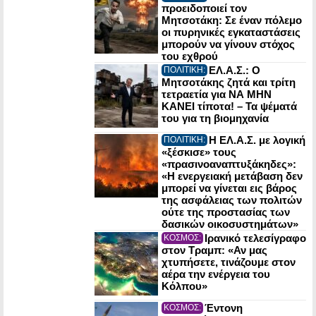
προειδοποιεί τον
Μητσοτάκη: Σε έναν πόλεμο
οι πυρηνικές εγκαταστάσεις
μπορούν να γίνουν στόχος
του εχθρού
ΕΛ.Α.Σ.: Ο
ΠΟΛΙΤΙΚΗ:
Μητσοτάκης ζητά και τρίτη
τετραετία για ΝΑ ΜΗΝ
ΚΑΝΕΙ τίποτα! – Τα ψέματά
του για τη βιομηχανία
Η ΕΛ.Α.Σ. με λογική
ΠΟΛΙΤΙΚΗ:
«ξέσκισε» τους
«πρασινοαναπτυξάκηδες»:
«Η ενεργειακή μετάβαση δεν
μπορεί να γίνεται εις βάρος
της ασφάλειας των πολιτών
ούτε της προστασίας των
δασικών οικοσυστημάτων»
Ιρανικό τελεσίγραφο
ΚΟΣΜΟΣ:
στον Τραμπ: «Αν μας
χτυπήσετε, τινάζουμε στον
αέρα την ενέργεια του
Κόλπου»
Έντονη
ΚΟΣΜΟΣ: