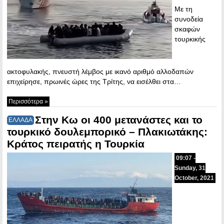
Με τη
συνοδεία
σκαφών
τουρκικής
ακτοφυλακής, πνευστή λέμβος με ικανό αριθμό αλλοδαπών
επιχείρησε, πρωινές ώρες της Τρίτης, να εισέλθει στα…
Περισσότερα »
Στην Κω οι 400 μετανάστες και το
ΕΛΛΑΔΑ
τουρκικό δουλεμπορικό – Πλακιωτάκης:
Κράτος πειρατής η Τουρκία
09:07 -
Sunday, 31
October, 2021