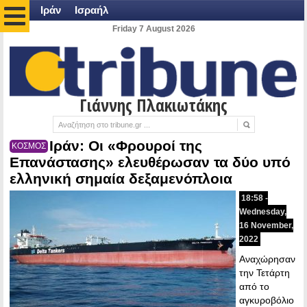
Ιράν
Ισραήλ
Friday 7 August 2026
Γιάννης Πλακιωτάκης
Ιράν: Οι «Φρουροί της
ΚΟΣΜΟΣ
Επανάστασης» ελευθέρωσαν τα δύο υπό
ελληνική σημαία δεξαμενόπλοια
18:58 -
Wednesday,
16 November,
2022
Αναχώρησαν
την Τετάρτη
από το
αγκυροβόλιο