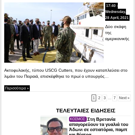
17:40 -
Wednesday,
28 April, 2021
Δύο σκάφη
της
αμερικανικής
Ακτοφυλακής, τύπου USCG Cutters, που έχουν καταπλεύσει στο
λιμάνι του Πειραιά, επισκέφθηκε το πρωί ο υπουργός…
Περισσότερα »
1
2
3
…
7
Next »
ΤΕΛΕΥΤΑΙΕΣ ΕΙΔΗΣΕΙΣ
Στη Βρετανία
ΚΟΣΜΟΣ:
απαγορεύουν τα γυαλιά του
Άδωνι σε εστιατόρια, παμπ
και θέατρα