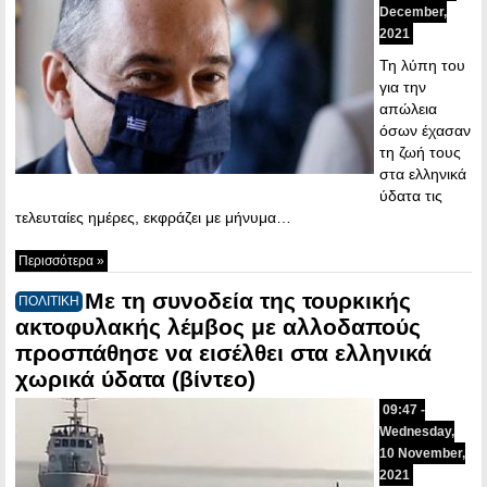
December,
2021
Τη λύπη του
για την
απώλεια
όσων έχασαν
τη ζωή τους
στα ελληνικά
ύδατα τις
τελευταίες ημέρες, εκφράζει με μήνυμα…
Περισσότερα »
Με τη συνοδεία της τουρκικής
ΠΟΛΙΤΙΚΗ
ακτοφυλακής λέμβος με αλλοδαπούς
προσπάθησε να εισέλθει στα ελληνικά
χωρικά ύδατα (βίντεο)
09:47 -
Wednesday,
10 November,
2021