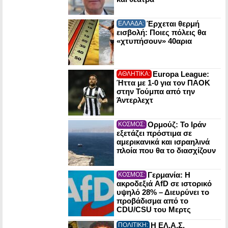
Έρχεται θερμή
ΕΛΛΑΔΑ:
εισβολή: Ποιες πόλεις θα
«χτυπήσουν» 40αρια
Europa League:
ΑΘΛΗΤΙΚΑ:
Ήττα με 1-0 για τον ΠΑΟΚ
στην Τούμπα από την
Άντερλεχτ
Ορμούζ: Το Ιράν
ΚΟΣΜΟΣ:
εξετάζει πρόστιμα σε
αμερικανικά και ισραηλινά
πλοία που θα το διασχίζουν
Γερμανία: Η
ΚΟΣΜΟΣ:
ακροδεξιά AfD σε ιστορικό
υψηλό 28% – Διευρύνει το
προβάδισμα από το
CDU/CSU του Μερτς
Η ΕΛ.Α.Σ.
ΠΟΛΙΤΙΚΗ: