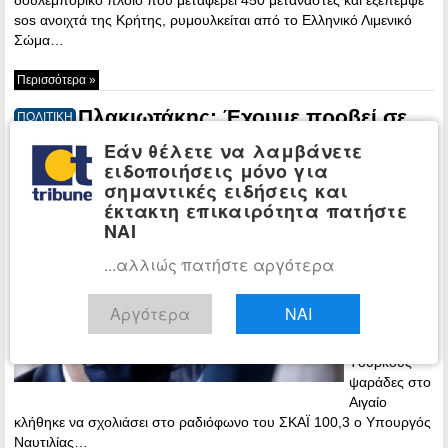
sos ανοιχτά της Κρήτης, ρυμουλκείται από το Ελληνικό Λιμενικό
Σώμα…
Περισσότερα »
Πλακιωτάκης: Έχουμε προβεί σε
ΠΟΛΙΤΙΚΗ
διάβημα για να γίνει γνωστό τι ακριβώς
Εάν θέλετε να λαμβάνετε
επιχειρεί η Τουρκία στο Αιγαίο
ειδοποιήσεις μόνο για
σημαντικές ειδήσεις και
22:14 -
έκτακτη επικαιρότητα πατήστε
Wednesday,
ΝΑΙ
22 September,
2021
...αλλιώς πατήστε αργότερα
Tα
πρόσφατα
Αργότερα
ΝΑΙ
περιστατικά
με τους
Tούρκους
ψαράδες στο
Αιγαίο
κλήθηκε να σχολιάσει στο ραδιόφωνο του ΣΚΑΪ 100,3 ο Υπουργός
Ναυτιλίας…