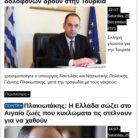
δολοφόνων δρουν στην Τουρκία
22:17 -
Saturday, 25
December,
2021
Σκληρή
γλώσσα για
την Τουρκία
χρησιμοποίησε ο υπουργός Ναυτιλίας και Νησιωτικής Πολιτικής,
Γιάννης Πλακιωτάκης, μετά την τραγωδία με τους νεκρούς…
Περισσότερα »
Πλακιωτάκης: Η Ελλάδα σώζει στο
ΠΟΛΙΤΙΚΗ
Αιγαίο ζωές που κυκλώματα τις στέλνουν
για να χαθούν
16:07 -
Saturday, 25