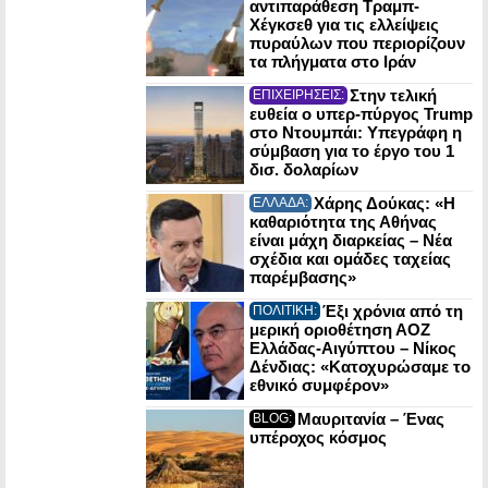
αντιπαράθεση Τραμπ-
Χέγκσεθ για τις ελλείψεις
πυραύλων που περιορίζουν
τα πλήγματα στο Ιράν
Στην τελική
ΕΠΙΧΕΙΡΗΣΕΙΣ:
ευθεία ο υπερ-πύργος Trump
στο Ντουμπάι: Υπεγράφη η
σύμβαση για το έργο του 1
δισ. δολαρίων
Χάρης Δούκας: «Η
ΕΛΛΑΔΑ:
καθαριότητα της Αθήνας
είναι μάχη διαρκείας – Νέα
σχέδια και ομάδες ταχείας
παρέμβασης»
Έξι χρόνια από τη
ΠΟΛΙΤΙΚΗ:
μερική οριοθέτηση ΑΟΖ
Ελλάδας-Αιγύπτου – Νίκος
Δένδιας: «Κατοχυρώσαμε το
εθνικό συμφέρον»
Μαυριτανία – Ένας
BLOG:
υπέροχος κόσμος