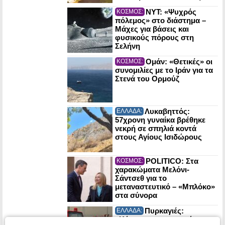
NYT: «Ψυχρός
ΚΟΣΜΟΣ:
πόλεμος» στο διάστημα –
Μάχες για βάσεις και
φυσικούς πόρους στη
Σελήνη
Ομάν: «Θετικές» οι
ΚΟΣΜΟΣ:
συνομιλίες με το Ιράν για τα
Στενά του Ορμούζ
Λυκαβηττός:
ΕΛΛΑΔΑ:
57χρονη γυναίκα βρέθηκε
νεκρή σε σπηλιά κοντά
στους Αγίους Ισιδώρους
POLITICO: Στα
ΚΟΣΜΟΣ:
χαρακώματα Μελόνι-
Σάντσεθ για το
μεταναστευτικό – «Μπλόκο»
στα σύνορα
Πυρκαγιές:
ΕΛΛΑΔΑ:
«Κόκκινος συναγερμός» σε