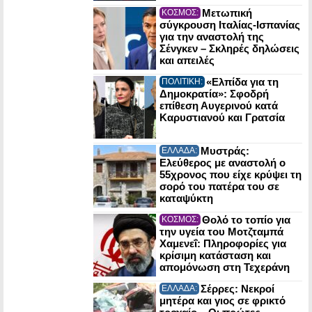
Μετωπική
ΚΟΣΜΟΣ:
σύγκρουση Ιταλίας-Ισπανίας
για την αναστολή της
Σένγκεν – Σκληρές δηλώσεις
και απειλές
«Ελπίδα για τη
ΠΟΛΙΤΙΚΗ:
Δημοκρατία»: Σφοδρή
επίθεση Αυγερινού κατά
Καρυστιανού και Γρατσία
Μυστράς:
ΕΛΛΑΔΑ:
Ελεύθερος με αναστολή ο
55χρονος που είχε κρύψει τη
σορό του πατέρα του σε
καταψύκτη
Θολό το τοπίο για
ΚΟΣΜΟΣ:
την υγεία του Μοτζταμπά
Χαμενεΐ: Πληροφορίες για
κρίσιμη κατάσταση και
απομόνωση στη Τεχεράνη
Σέρρες: Νεκροί
ΕΛΛΑΔΑ:
μητέρα και γιος σε φρικτό