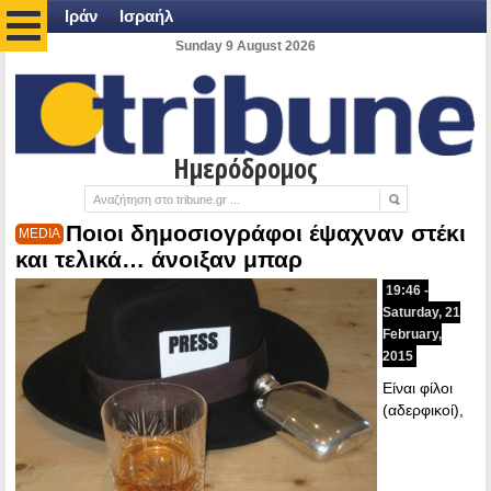
Ιράν
Ισραήλ
Sunday 9 August 2026
Ημερόδρομος
Ποιοι δημοσιογράφοι έψαχναν στέκι
MEDIA
και τελικά… άνοιξαν μπαρ
19:46 -
Saturday, 21
February,
2015
Είναι φίλοι
(αδερφικοί),