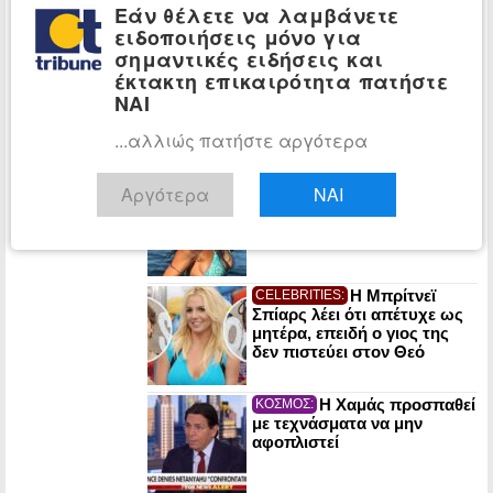
Αττική και άλλες πέντε
Εάν θέλετε να λαμβάνετε
περιοχές της χώρας την
ειδοποιήσεις μόνο για
Κυριακή
σημαντικές ειδήσεις και
έκτακτη επικαιρότητα πατήστε
Τραγωδία στην
ΕΛΛΑΔΑ:
Πάρο: Νεκρό 4χρονο παιδί
ΝΑΙ
σε πισίνα beach bar
...αλλιώς πατήστε αργότερα
Η 51χρονη
CELEBRITIES:
Αργότερα
ΝΑΙ
Μαρία Σολωμού με γαλάζιο
μπικίνι στην παραλία (φωτο)
Η Μπρίτνεϊ
CELEBRITIES:
Σπίαρς λέει ότι απέτυχε ως
μητέρα, επειδή ο γιος της
δεν πιστεύει στον Θεό
Η Χαμάς προσπαθεί
ΚΟΣΜΟΣ:
με τεχνάσματα να μην
αφοπλιστεί