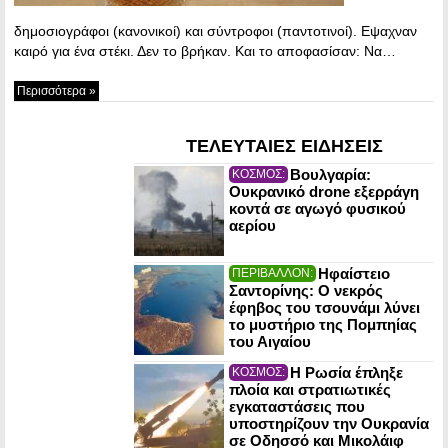
δημοσιογράφοι (κανονικοί) και σύντροφοι (παντοτινοί). Εψαχναν
καιρό για ένα στέκι. Δεν το βρήκαν. Και το αποφασίσαν: Να…
Περισσότερα »
ΤΕΛΕΥΤΑΙΕΣ ΕΙΔΗΣΕΙΣ
Βουλγαρία:
ΚΟΣΜΟΣ:
Ουκρανικό drone εξερράγη
κοντά σε αγωγό φυσικού
αερίου
Ηφαίστειο
ΠΕΡΙΒΑΛΛΟΝ:
Σαντορίνης: Ο νεκρός
έφηβος του τσουνάμι λύνει
το μυστήριο της Πομπηίας
του Αιγαίου
Η Ρωσία έπληξε
ΚΟΣΜΟΣ:
πλοία και στρατιωτικές
εγκαταστάσεις που
υποστηρίζουν την Ουκρανία
σε Οδησσό και Μικολάιφ