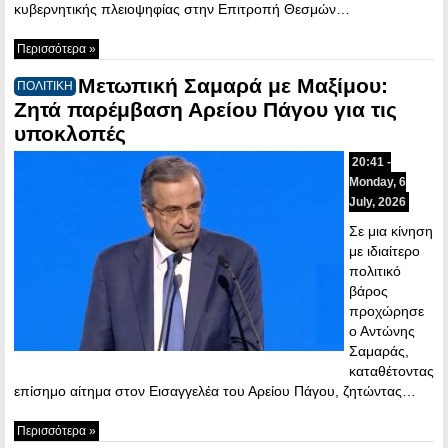
κυβερνητικής πλειοψηφίας στην Επιτροπή Θεσμών…
Περισσότερα »
Μετωπική Σαμαρά με Μαξίμου:
ΠΟΛΙΤΙΚΗ
Ζητά παρέμβαση Αρείου Πάγου για τις
υποκλοπές
20:41 -
Monday, 6
July, 2026
Σε μια κίνηση
με ιδιαίτερο
πολιτικό
βάρος
προχώρησε
ο Αντώνης
Σαμαράς,
καταθέτοντας
επίσημο αίτημα στον Εισαγγελέα του Αρείου Πάγου, ζητώντας…
Περισσότερα »