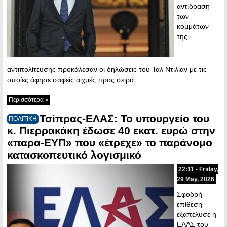
αντίδραση
των
κομμάτων
της
αντιπολίτευσης προκάλεσαν οι δηλώσεις του Ταλ Ντίλιαν με τις
οποίες άφησε σαφείς αιχμές προς σειρά…
Περισσότερα »
Τσίπρας-ΕΛΑΣ: Το υπουργείο του
ΠΟΛΙΤΙΚΗ
κ. Πιερρακάκη έδωσε 40 εκατ. ευρώ στην
«παρα-ΕΥΠ» που «έτρεχε» το παράνομο
κατασκοπευτικό λογισμικό
22:11 - Friday,
29 May, 2026
Σφοδρή
επίθεση
εξαπέλυσε η
ΕΛΑΣ του