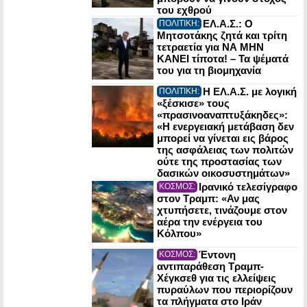
του εχθρού
ΕΛ.Α.Σ.: Ο
ΠΟΛΙΤΙΚΗ:
Μητσοτάκης ζητά και τρίτη
τετραετία για ΝΑ ΜΗΝ
ΚΑΝΕΙ τίποτα! – Τα ψέματά
του για τη βιομηχανία
Η ΕΛ.Α.Σ. με λογική
ΠΟΛΙΤΙΚΗ:
«ξέσκισε» τους
«πρασινοαναπτυξάκηδες»:
«Η ενεργειακή μετάβαση δεν
μπορεί να γίνεται εις βάρος
της ασφάλειας των πολιτών
ούτε της προστασίας των
δασικών οικοσυστημάτων»
Ιρανικό τελεσίγραφο
ΚΟΣΜΟΣ:
στον Τραμπ: «Αν μας
χτυπήσετε, τινάζουμε στον
αέρα την ενέργεια του
Κόλπου»
Έντονη
ΚΟΣΜΟΣ:
αντιπαράθεση Τραμπ-
Χέγκσεθ για τις ελλείψεις
πυραύλων που περιορίζουν
τα πλήγματα στο Ιράν