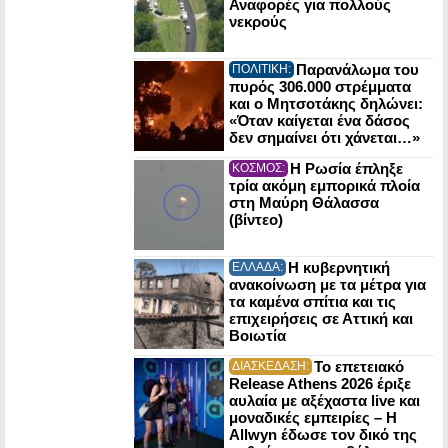
Αναφορές για πολλούς
νεκρούς
Παρανάλωμα του
ΠΟΛΙΤΙΚΗ:
πυρός 306.000 στρέμματα
και ο Μητσοτάκης δηλώνει:
«Όταν καίγεται ένα δάσος
δεν σημαίνει ότι χάνεται…»
Η Ρωσία έπληξε
ΚΟΣΜΟΣ:
τρία ακόμη εμπορικά πλοία
στη Μαύρη Θάλασσα
(βίντεο)
Η κυβερνητική
ΕΛΛΑΔΑ:
ανακοίνωση με τα μέτρα για
τα καμένα σπίτια και τις
επιχειρήσεις σε Αττική και
Βοιωτία
Το επετειακό
ΔΙΑΣΚΕΔΑΣΗ:
Release Athens 2026 έριξε
αυλαία με αξέχαστα live και
μοναδικές εμπειρίες – Η
Allwyn έδωσε τον δικό της