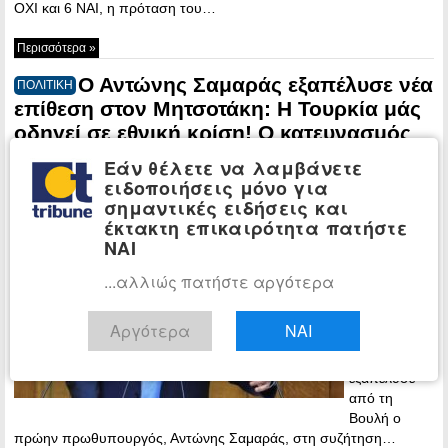
ΟΧΙ και 6 ΝΑΙ, η πρόταση του…
Περισσότερα »
Ο Αντώνης Σαμαράς εξαπέλυσε νέα
ΠΟΛΙΤΙΚΗ
επίθεση στον Μητσοτάκη: Η Τουρκία μάς
οδηγεί σε εθνική κρίση! Ο κατευνασμός
την αποθρασύνει – Θέλουν να αρπάξουν
Εάν θέλετε να λαμβάνετε
τις θάλασσές μας
ειδοποιήσεις μόνο για
σημαντικές ειδήσεις και
12:33 - Friday,
έκτακτη επικαιρότητα πατήστε
22 May, 2026
ΝΑΙ
Νέες βολές
...αλλιώς πατήστε αργότερα
κατά της
κυβέρνησης
και του
Αργότερα
ΝΑΙ
Κυριάκου
Μητσοτάκη
εξαπέλυσε
από τη
Βουλή ο
πρώην πρωθυπουργός, Αντώνης Σαμαράς, στη συζήτηση…