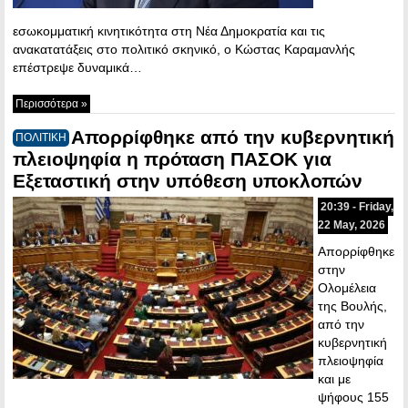
εσωκομματική κινητικότητα στη Νέα Δημοκρατία και τις
ανακατατάξεις στο πολιτικό σκηνικό, ο Κώστας Καραμανλής
επέστρεψε δυναμικά…
Περισσότερα »
Απορρίφθηκε από την κυβερνητική
ΠΟΛΙΤΙΚΗ
πλειοψηφία η πρόταση ΠΑΣΟΚ για
Εξεταστική στην υπόθεση υποκλοπών
20:39 - Friday,
22 May, 2026
Απορρίφθηκε
στην
Ολομέλεια
της Βουλής,
από την
κυβερνητική
πλειοψηφία
και με
ψήφους 155