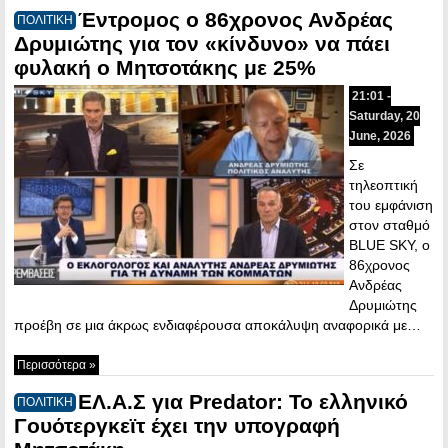
Έντρομος ο 86χρονος Ανδρέας
ΠΟΛΙΤΙΚΗ
Δρυμιώτης για τον «κίνδυνο» να πάει
φυλακή ο Μητσοτάκης με 25%
21:01 -
Saturday, 20
June, 2026
Σε
τηλεοπτική
του εμφάνιση
στον σταθμό
BLUE SKY, ο
86χρονος
Ανδρέας
Δρυμιώτης
προέβη σε μια άκρως ενδιαφέρουσα αποκάλυψη αναφορικά με…
Περισσότερα »
ΕΛ.Α.Σ για Predator: Το ελληνικό
ΠΟΛΙΤΙΚΗ
Γουότεργκεϊτ έχει την υπογραφή