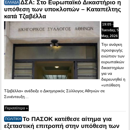
ΔΣΑ: Στο Ευρωπαϊκό Δικαστήριο η
ΕΛΛΑΔΑ
υπόθεση των υποκλοπών – Καταπέλτης
κατά Τζαβέλλα
19:05 -
Tuesday, 5
May, 2026
Την ανάγκη
προσφυγής
ενώπιον των
ευρωπαϊκών
δικαστηρίων
για να
διερευνηθεί η
«υπόθεση
Τζαβέλλα» ανέδειξε ο Δικηγορικός Σύλλογος Αθηνών σε
Συνέντευξη…
Περισσότερα »
Το ΠΑΣΟΚ κατέθεσε αίτημα για
ΠΟΛΙΤΙΚΗ
εξεταστική επιτροπή στην υπόθεση των