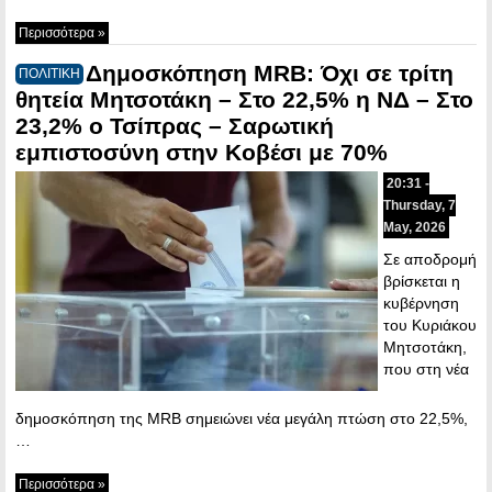
Περισσότερα »
Δημοσκόπηση MRB: Όχι σε τρίτη
ΠΟΛΙΤΙΚΗ
θητεία Μητσοτάκη – Στο 22,5% η ΝΔ – Στο
23,2% ο Τσίπρας – Σαρωτική
εμπιστοσύνη στην Κοβέσι με 70%
20:31 -
Thursday, 7
May, 2026
Σε αποδρομή
βρίσκεται η
κυβέρνηση
του Κυριάκου
Μητσοτάκη,
που στη νέα
δημοσκόπηση της MRB σημειώνει νέα μεγάλη πτώση στο 22,5%,
…
Περισσότερα »