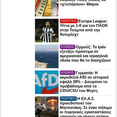
«χτυπήσουν» 40αρια
Europa League:
ΑΘΛΗΤΙΚΑ:
Ήττα με 1-0 για τον ΠΑΟΚ
στην Τούμπα από την
Άντερλεχτ
Ορμούζ: Το Ιράν
ΚΟΣΜΟΣ:
εξετάζει πρόστιμα σε
αμερικανικά και ισραηλινά
πλοία που θα το διασχίζουν
Γερμανία: Η
ΚΟΣΜΟΣ:
ακροδεξιά AfD σε ιστορικό
υψηλό 28% – Διευρύνει το
προβάδισμα από το
CDU/CSU του Μερτς
Η ΕΛ.Α.Σ.
ΠΟΛΙΤΙΚΗ:
προειδοποιεί τον
Μητσοτάκη: Σε έναν πόλεμο
οι πυρηνικές εγκαταστάσεις
μπορούν να γίνουν στόχος