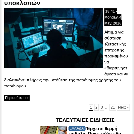
υποκλοπών
18:41 -
Monday, 4
May, 2026
Αίτημα για
σύσταση
εξεταστικής
επιτροπής
προκειμένου
να
«διερευνήσει
άμεσα και να
διαλευκάνει πλήρως την υπόθεση της παράνομης χρήσης του
παράνομου…
Περισσότερα »
1
2
3
…
21
Next »
ΤΕΛΕΥΤΑΙΕΣ ΕΙΔΗΣΕΙΣ
Έρχεται θερμή
ΕΛΛΑΔΑ:
εισβολή: Ποιες πόλεις θα