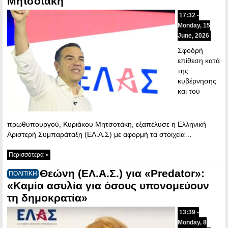
Μητσοτάκη
17:32 -
Monday, 15
June, 2026
Σφοδρή
επίθεση κατά
της
κυβέρνησης
και του
πρωθυπουργού, Κυριάκου Μητσοτάκη, εξαπέλυσε η Ελληνική
Αριστερή Συμπαράταξη (ΕΛ.Α.Σ) με αφορμή τα στοιχεία…
Περισσότερα »
Θεώνη (ΕΛ.Α.Σ.) για «Predator»:
ΠΟΛΙΤΙΚΗ
«Καμία ασυλία για όσους υπονομεύουν
τη δημοκρατία»
13:39 -
Monday, 8