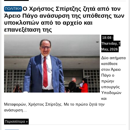
Ο Χρήστος Σπίρτζης ζητά από τον
ΠΟΛΙΤΙΚΗ
Άρειο Πάγο ανάσυρση της υπόθεσης των
υποκλοπών από το αρχείο και
επανεξέταση της
18:08 -
Thursday, 7
May, 2026
Δύο αιτήματα
κατέθεσε
στον Άρειο
Πάγο ο
πρώην
υπουργός
Υποδομών
και
Μεταφορών, Χρήστος Σπίρτζης. Με το πρώτο ζητά την
ανάσυρση…
Περισσότερα »