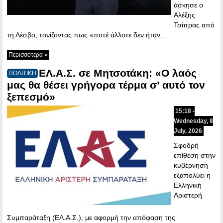
άσκησε ο
Αλέξης
Τσίπρας από
τη Λέσβο, τονίζοντας πως «ποτέ άλλοτε δεν ήταν…
Περισσότερα »
ΕΛ.Α.Σ. σε Μητσοτάκη: «Ο λαός
ΠΟΛΙΤΙΚΗ
μας θα θέσει γρήγορα τέρμα σ’ αυτό τον
ξεπεσμό»
15:18 -
Wednesday, 8
July, 2026
Σφοδρή
επίθεση στην
κυβέρνηση
εξαπολύει η
Ελληνική
Αριστερή
Συμπαράταξη (ΕΛ.Α.Σ.), με αφορμή την απόφαση της