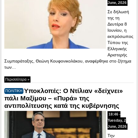
June, 2026
Σε δήλωσή
της τη
Δευτέρα 8
Ιουνίου, η
εκπρόσωπος
Τύπου της
Ελληνικής
Αριστερής
Συμπαράταξης, Θεώνη Κουφονικολάκου, αναφέρθηκε στο ζήτημα
των…
Περισσότερα »
Υποκλοπές: Ο Ντίλιαν «δείχνει»
ΠΟΛΙΤΙΚΗ
πάλι Μαξίμου – «Πυρά» της
αντιπολίτευσης κατά της κυβέρνησης
18:46 -
Tuesday, 2
June, 2026
Την