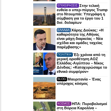
Στην τελική
ΕΠΙΧΕΙΡΗΣΕΙΣ:
ευθεία ο υπερ-πύργος Trump
στο Ντουμπάι: Υπεγράφη η
σύμβαση για το έργο του 1
δισ. δολαρίων
Χάρης Δούκας: «Η
ΕΛΛΑΔΑ:
καθαριότητα της Αθήνας
είναι μάχη διαρκείας – Νέα
σχέδια και ομάδες ταχείας
παρέμβασης»
Έξι χρόνια από τη
ΠΟΛΙΤΙΚΗ:
μερική οριοθέτηση ΑΟΖ
Ελλάδας-Αιγύπτου – Νίκος
Δένδιας: «Κατοχυρώσαμε το
εθνικό συμφέρον»
Μαυριτανία – Ένας
BLOG:
υπέροχος κόσμος
ΗΠΑ: Πυροβολισμοί
ΚΟΣΜΟΣ:
στη Βόρεια Καρολίνα –