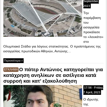
September,
2023
Την
παρέμβαση
του
εισαγγελέα
προκάλεσε
το «λουκέτο»
στο
Ολυμπιακό Στάδιο για λόγους στατικότητας. Ο προϊστάμενος της
εισαγγελίας πρωτοδικών Αθηνών, Αντώνης…
Περισσότερα »
Ο πάτερ Αντώνιος κατηγορείται για
ΕΓΚΛΗΜΑ
κατάχρηση ανηλίκων σε ασέλγεια κατά
συρροή και κατ’ εξακολούθηση
17:56 - Friday,
7 April, 2023
Ο ιδρυτής
της