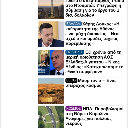
ευθεία ο υπερ-πύργος Trump
στο Ντουμπάι: Υπεγράφη η
σύμβαση για το έργο του 1
δισ. δολαρίων
Χάρης Δούκας: «Η
ΕΛΛΑΔΑ:
καθαριότητα της Αθήνας
είναι μάχη διαρκείας – Νέα
σχέδια και ομάδες ταχείας
παρέμβασης»
Έξι χρόνια από τη
ΠΟΛΙΤΙΚΗ:
μερική οριοθέτηση ΑΟΖ
Ελλάδας-Αιγύπτου – Νίκος
Δένδιας: «Κατοχυρώσαμε το
εθνικό συμφέρον»
Μαυριτανία – Ένας
BLOG:
υπέροχος κόσμος
ΗΠΑ: Πυροβολισμοί
ΚΟΣΜΟΣ:
στη Βόρεια Καρολίνα –
Αναφορές για πολλούς
νεκρούς