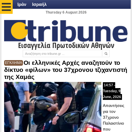
Ιράν
Ισραήλ
Thursday 6 August 2026
Εισαγγελία Πρωτοδικών Αθηνών
Οι ελληνικές Αρχές αναζητούν το
ΕΓΚΛΗΜΑ
δίκτυο «φίλων» του 37χρονου τζιχαντιστή
της Χαμάς
14:57 -
Tuesday, 9
June, 2026
Απαντήσεις
για τον
37χρονο
Παλαιστίνιο
που