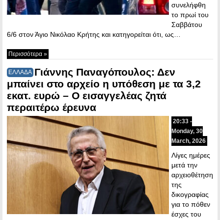
συνελήφθη
το πρωί του
Σαββάτου
6/6 στον Άγιο Νικόλαο Κρήτης και κατηγορείται ότι, ως…
Περισσότερα »
Γιάννης Παναγόπουλος: Δεν
ΕΛΛΑΔΑ
μπαίνει στο αρχείο η υπόθεση με τα 3,2
εκατ. ευρώ – Ο εισαγγελέας ζητά
περαιτέρω έρευνα
20:33 -
Monday, 30
March, 2026
Λίγες ημέρες
μετά την
αρχειοθέτηση
της
δικογραφίας
για το πόθεν
έσχες του