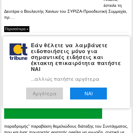
έστειλε τη
Δευτέρα ο Βουλευτής Χανίων του ΣΥΡΙΖΑ-Προοδευτική Συμμαχία,
πρ….
Περισσότερα »
ΣΥΡΙΖΑ: Να αποδοθούν ευθύνες
ΠΟΛΙΤΙΚΗ
Εάν θέλετε να λαμβάνετε
στον Εισαγγελέα που διέταξε παράνομα
ειδοποιήσεις μόνο για
κλήση στον Πολάκη
σημαντικές ειδήσεις και
έκτακτη επικαιρότητα πατήστε
22:43 -
ΝΑΙ
Saturday, 13
November,
...αλλιώς πατήστε αργότερα
2021
«Η “εκ
Αργότερα
ΝΑΙ
παραδρομής” παραβίαση θεμελιώδους διάταξης του Συντάγματος,
που και ένας πρωτοετής φοιτητής οφείλει να γνωρίζει, σχετικά με