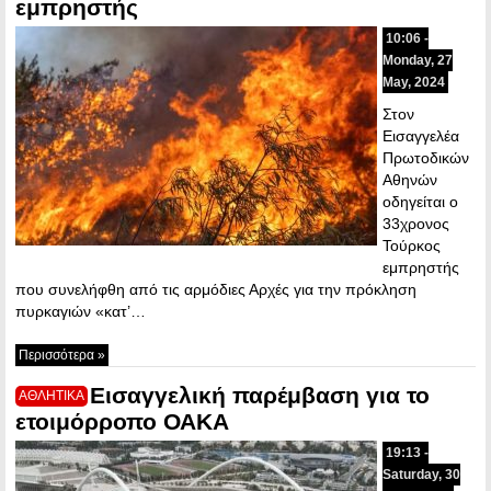
εμπρηστής
10:06 -
Monday, 27
May, 2024
Στον
Εισαγγελέα
Πρωτοδικών
Αθηνών
οδηγείται ο
33χρονος
Τούρκος
εμπρηστής
που συνελήφθη από τις αρμόδιες Αρχές για την πρόκληση
πυρκαγιών «κατ’…
Περισσότερα »
Εισαγγελική παρέμβαση για το
ΑΘΛΗΤΙΚΑ
ετοιμόρροπο ΟΑΚΑ
19:13 -
Saturday, 30