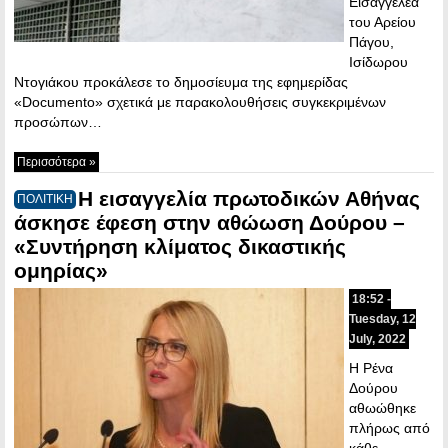
Εισαγγελέα
του Αρείου
Πάγου,
Ισίδωρου
Ντογιάκου προκάλεσε το δημοσίευμα της εφημερίδας
«Documento» σχετικά με παρακολουθήσεις συγκεκριμένων
προσώπων…
Περισσότερα »
Η εισαγγελία πρωτοδικών Αθήνας
ΠΟΛΙΤΙΚΗ
άσκησε έφεση στην αθώωση Δούρου –
«Συντήρηση κλίματος δικαστικής
ομηρίας»
18:52 -
Tuesday, 12
July, 2022
Η Ρένα
Δούρου
αθωώθηκε
πλήρως από
κάθε