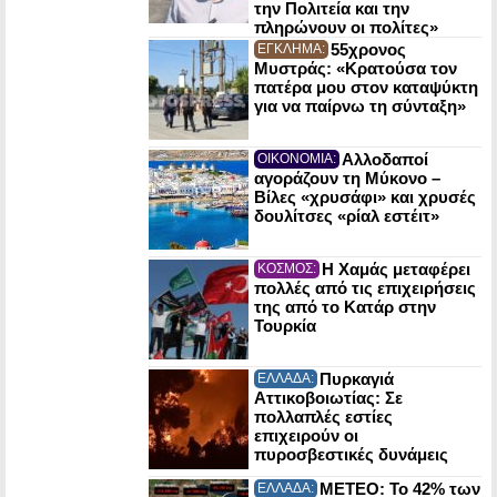
την Πολιτεία και την
πληρώνουν οι πολίτες»
55χρονος
ΕΓΚΛΗΜΑ:
Μυστράς: «Κρατούσα τον
πατέρα μου στον καταψύκτη
για να παίρνω τη σύνταξη»
Αλλοδαποί
ΟΙΚΟΝΟΜΙΑ:
αγοράζουν τη Μύκονο –
Βίλες «χρυσάφι» και χρυσές
δουλίτσες «ρίαλ εστέιτ»
Η Χαμάς μεταφέρει
ΚΟΣΜΟΣ:
πολλές από τις επιχειρήσεις
της από το Κατάρ στην
Τουρκία
Πυρκαγιά
ΕΛΛΑΔΑ:
Αττικοβοιωτίας: Σε
πολλαπλές εστίες
επιχειρούν οι
πυροσβεστικές δυνάμεις
ΜΕΤΕΟ: Το 42% των
ΕΛΛΑΔΑ: