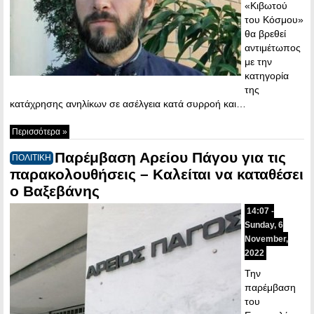
«Κιβωτού
του Κόσμου»
θα βρεθεί
αντιμέτωπος
με την
κατηγορία
της
κατάχρησης ανηλίκων σε ασέλγεια κατά συρροή και…
Περισσότερα »
Παρέμβαση Αρείου Πάγου για τις
ΠΟΛΙΤΙΚΗ
παρακολουθήσεις – Καλείται να καταθέσει
ο Βαξεβάνης
14:07 -
Sunday, 6
November,
2022
Την
παρέμβαση
του