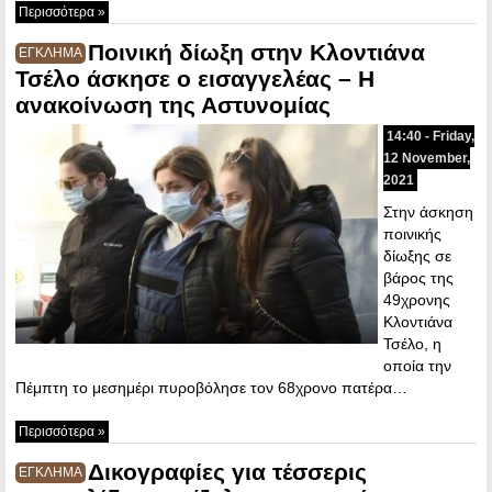
Περισσότερα »
Ποινική δίωξη στην Κλοντιάνα
ΕΓΚΛΗΜΑ
Τσέλο άσκησε ο εισαγγελέας – Η
ανακοίνωση της Αστυνομίας
14:40 - Friday,
12 November,
2021
Στην άσκηση
ποινικής
δίωξης σε
βάρος της
49χρονης
Κλοντιάνα
Τσέλο, η
οποία την
Πέμπτη το μεσημέρι πυροβόλησε τον 68χρονο πατέρα…
Περισσότερα »
Δικογραφίες για τέσσερις
ΕΓΚΛΗΜΑ