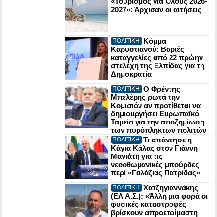
«Τουρισμός για Όλους 2026-
2027»: Άρχισαν οι αιτήσεις
Κόμμα
ΠΟΛΙΤΙΚΗ:
Καρυστιανού: Βαριές
καταγγελίες από 22 πρώην
στελέχη της Ελπίδας για τη
Δημοκρατία
Ο Φρέντης
ΠΟΛΙΤΙΚΗ:
Μπελέρης ρωτά την
Κομισιόν αν προτίθεται να
δημιουργήσει Ευρωπαϊκό
Ταμείο για την αποζημίωση
των πυρόπληκτων πολιτών
Τι απάντησε η
ΠΟΛΙΤΙΚΗ:
Κάγια Κάλας στον Γιάννη
Μανιάτη για τις
νεοοθωμανικές μπούρδες
περί «Γαλάζιας Πατρίδας»
Χατζηγιαννάκης
ΠΟΛΙΤΙΚΗ:
(ΕΛ.Α.Σ.): «Άλλη μια φορά οι
φυσικές καταστροφές
βρίσκουν απροετοίμαστη