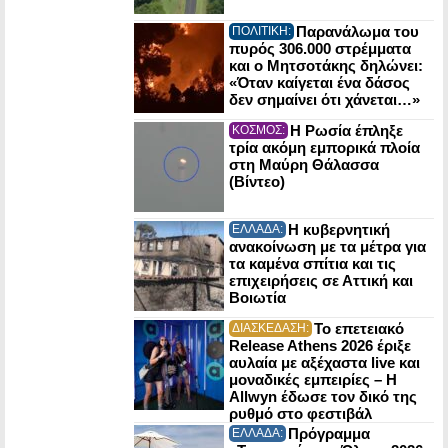
Παρανάλωμα του
ΠΟΛΙΤΙΚΗ:
πυρός 306.000 στρέμματα
και ο Μητσοτάκης δηλώνει:
«Όταν καίγεται ένα δάσος
δεν σημαίνει ότι χάνεται…»
Η Ρωσία έπληξε
ΚΟΣΜΟΣ:
τρία ακόμη εμπορικά πλοία
στη Μαύρη Θάλασσα
(Βίντεο)
Η κυβερνητική
ΕΛΛΑΔΑ:
ανακοίνωση με τα μέτρα για
τα καμένα σπίτια και τις
επιχειρήσεις σε Αττική και
Βοιωτία
Το επετειακό
ΔΙΑΣΚΕΔΑΣΗ:
Release Athens 2026 έριξε
αυλαία με αξέχαστα live και
μοναδικές εμπειρίες – Η
Allwyn έδωσε τον δικό της
ρυθμό στο φεστιβάλ
Πρόγραμμα
ΕΛΛΑΔΑ: