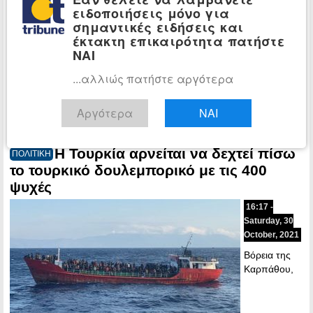
σημειώθηκε
ειδοποιήσεις μόνο για
λίγο μετά τις
σημαντικές ειδήσεις και
10 το βράδυ
έκτακτη επικαιρότητα πατήστε
του
ΝΑΙ
Σαββάτου
στο
...αλλιώς πατήστε αργότερα
θαλάσσιο χώρο ανοιχτά της Καρπάθου. Σύμφωνα με την
αναθεωρημένη…
Αργότερα
ΝΑΙ
Περισσότερα »
Η Τουρκία αρνείται να δεχτεί πίσω
ΠΟΛΙΤΙΚΗ
το τουρκικό δουλεμπορικό με τις 400
ψυχές
16:17 -
Saturday, 30
October, 2021
Βόρεια της
Καρπάθου,