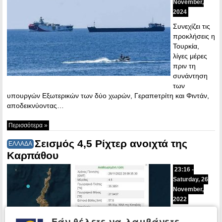
November,
2024
Συνεχίζει τις
προκλήσεις η
Τουρκία,
λίγες μέρες
πριν τη
συνάντηση
των
υπουργών Εξωτερικών των δύο χωρών, Γεραπeτρίτη και Φιντάν,
αποδεικνύοντας…
Περισσότερα »
Σεισμός 4,5 Ρίχτερ ανοιχτά της
ΕΛΛΑΔΑ
Καρπάθου
23:16 -
Saturday, 26
November,
2022
Σεισμός
Εάν θέλετε να λαμβάνετε