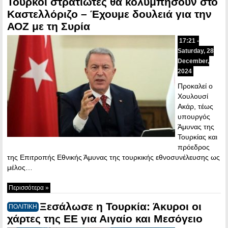
Τούρκοι στρατιώτες θα κολυμπήσουν στο
Καστελλόριζο – Έχουμε δουλειά για την
ΑΟΖ με τη Συρία
17:21 -
Saturday, 28
December,
2024
Προκαλεί ο
Χουλουσί
Ακάρ, τέως
υπουργός
Άμυνας της
Τουρκίας και
πρόεδρος
της Επιτροπής Εθνικής Άμυνας της τουρκικής εθνοσυνέλευσης ως
μέλος…
Περισσότερα »
Ξεσάλωσε η Τουρκία: Άκυροι οι
ΠΟΛΙΤΙΚΗ
χάρτες της ΕΕ για Αιγαίο και Μεσόγειο