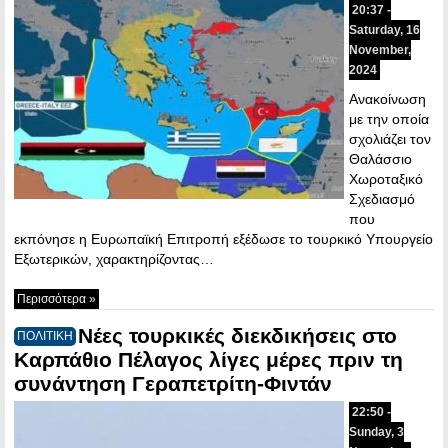
20:37 -
Saturday, 16
November,
2024
Ανακοίνωση
με την οποία
σχολιάζει τον
Θαλάσσιο
Χωροταξικό
Σχεδιασμό
που
εκπόνησε η Ευρωπαϊκή Επιτροπή εξέδωσε το τουρκικό Υπουργείο
Εξωτερικών, χαρακτηρίζοντας…
Περισσότερα »
Νέες τουρκικές διεκδικήσεις στο
ΠΟΛΙΤΙΚΗ
Καρπάθιο Πέλαγος λίγες μέρες πριν τη
συνάντηση Γεραπετρίτη-Φιντάν
22:50 -
Sunday, 3