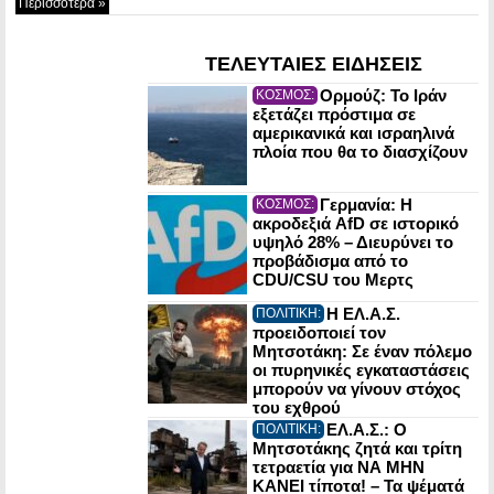
Περισσότερα »
ΤΕΛΕΥΤΑΙΕΣ ΕΙΔΗΣΕΙΣ
Ορμούζ: Το Ιράν
ΚΟΣΜΟΣ:
εξετάζει πρόστιμα σε
αμερικανικά και ισραηλινά
πλοία που θα το διασχίζουν
Γερμανία: Η
ΚΟΣΜΟΣ:
ακροδεξιά AfD σε ιστορικό
υψηλό 28% – Διευρύνει το
προβάδισμα από το
CDU/CSU του Μερτς
Η ΕΛ.Α.Σ.
ΠΟΛΙΤΙΚΗ:
προειδοποιεί τον
Μητσοτάκη: Σε έναν πόλεμο
οι πυρηνικές εγκαταστάσεις
μπορούν να γίνουν στόχος
του εχθρού
ΕΛ.Α.Σ.: Ο
ΠΟΛΙΤΙΚΗ:
Μητσοτάκης ζητά και τρίτη
τετραετία για ΝΑ ΜΗΝ
ΚΑΝΕΙ τίποτα! – Τα ψέματά