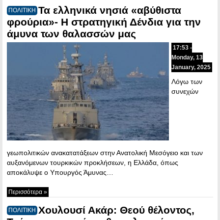
Τα ελληνικά νησιά «αβύθιστα
ΠΟΛΙΤΙΚΗ
φρούρια»- Η στρατηγική Δένδια για την
άμυνα των θαλασσών μας
17:53 -
Monday, 13
January, 2025
Λόγω των
συνεχών
γεωπολιτικών ανακατατάξεων στην Ανατολική Μεσόγειο και των
αυξανόμενων τουρκικών προκλήσεων, η Ελλάδα, όπως
αποκάλυψε ο Υπουργός Άμυνας…
Περισσότερα »
Χουλουσί Ακάρ: Θεού θέλοντος,
ΠΟΛΙΤΙΚΗ