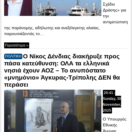
Σχέδιο
Δράσης» για
την
αντιμετώπιση
της παράνομης, αδήλωτης και ανεξέλεγκτης αλιείας,
παρουσιάζοντάς το…
Περισσότερα »
Ο Νίκος Δένδιας διακήρυξε προς
ΠΟΛΙΤΙΚΗ
πάσα κατεύθυνση: ΟΛΑ τα ελληνικά
νησιά έχουν ΑΟΖ – Το ανυπόστατο
«μνημόνιο» Άγκυρας-Τρίπολης ΔΕΝ θα
περάσει
20:41 -
Sunday, 30
November,
2025
Ο Υπουργός
Εθνικής
Άμυνας