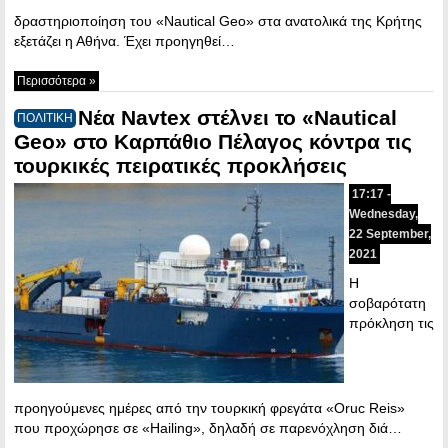
δραστηριοποίηση του «Nautical Geo» στα ανατολικά της Κρήτης
εξετάζει η Αθήνα. Έχει προηγηθεί…
Περισσότερα »
Νέα Navtex στέλνει το «Nautical
ΠΟΛΙΤΙΚΗ
Geo» στο Καρπάθιο Πέλαγος κόντρα τις
τουρκικές πειρατικές προκλήσεις
17:17 -
Wednesday,
22 September,
2021
Η
σοβαρότατη
πρόκληση τις
προηγούμενες ημέρες από την τουρκική φρεγάτα «Oruc Reis»
που προχώρησε σε «Hailing», δηλαδή σε παρενόχληση διά…