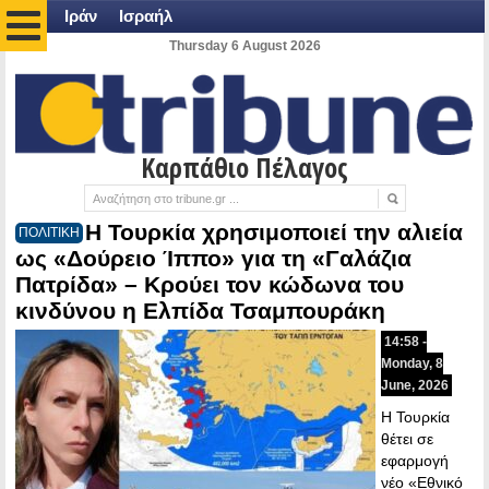
Ιράν
Ισραήλ
Thursday 6 August 2026
Καρπάθιο Πέλαγος
Η Τουρκία χρησιμοποιεί την αλιεία
ΠΟΛΙΤΙΚΗ
ως «Δούρειο Ίππο» για τη «Γαλάζια
Πατρίδα» – Κρούει τον κώδωνα του
κινδύνου η Ελπίδα Τσαμπουράκη
14:58 -
Monday, 8
June, 2026
Η Τουρκία
θέτει σε
εφαρμογή
νέο «Εθνικό