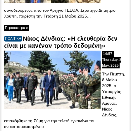
συνοδευόμενος από τον Αρχηγό ΓΕΕΘΑ, Στρατηγό Δημήτριο
Χούπη, παρέστη την Τετάρτη 21 Μαΐου 2025…
Περισσότερα »
Νίκος Δένδιας: «Η ελευθερία δεν
ΠΟΛΙΤΙΚΗ
είναι με κανέναν τρόπο δεδομένη»
14:57 -
Thursday, 8
May, 2025
Την Πέμπτη,
8 Μαΐου
2025, ο
Υπουργός
Εθνικής
Άμυνας,
Νίκος
Δένδιας,
επισκέφθηκε τη Σύμη για την τελετή εγκαινίων του
ανακατασκευασμένου…