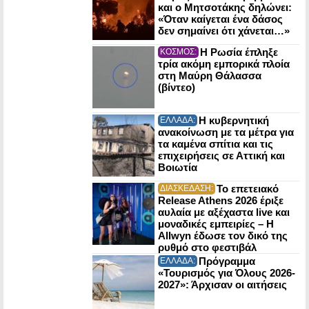
και ο Μητσοτάκης δηλώνει:
«Όταν καίγεται ένα δάσος
δεν σημαίνει ότι χάνεται…»
Η Ρωσία έπληξε
ΚΟΣΜΟΣ:
τρία ακόμη εμπορικά πλοία
στη Μαύρη Θάλασσα
(βίντεο)
Η κυβερνητική
ΕΛΛΑΔΑ:
ανακοίνωση με τα μέτρα για
τα καμένα σπίτια και τις
επιχειρήσεις σε Αττική και
Βοιωτία
Το επετειακό
ΔΙΑΣΚΕΔΑΣΗ:
Release Athens 2026 έριξε
αυλαία με αξέχαστα live και
μοναδικές εμπειρίες – Η
Allwyn έδωσε τον δικό της
ρυθμό στο φεστιβάλ
Πρόγραμμα
ΕΛΛΑΔΑ:
«Τουρισμός για Όλους 2026-
2027»: Άρχισαν οι αιτήσεις