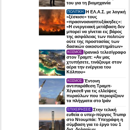
του για τη βιομηχανία
Η ΕΛ.Α.Σ. με λογική
ΠΟΛΙΤΙΚΗ:
«ξέσκισε» τους
«πρασινοαναπτυξάκηδες»:
«Η ενεργειακή μετάβαση δεν
μπορεί να γίνεται εις βάρος
της ασφάλειας των πολιτών
ούτε της προστασίας των
δασικών οικοσυστημάτων»
Ιρανικό τελεσίγραφο
ΚΟΣΜΟΣ:
στον Τραμπ: «Αν μας
χτυπήσετε, τινάζουμε στον
αέρα την ενέργεια του
Κόλπου»
Έντονη
ΚΟΣΜΟΣ:
αντιπαράθεση Τραμπ-
Χέγκσεθ για τις ελλείψεις
πυραύλων που περιορίζουν
τα πλήγματα στο Ιράν
Στην τελική
ΕΠΙΧΕΙΡΗΣΕΙΣ:
ευθεία ο υπερ-πύργος Trump
στο Ντουμπάι: Υπεγράφη η
σύμβαση για το έργο του 1
δισ. δολαρίων