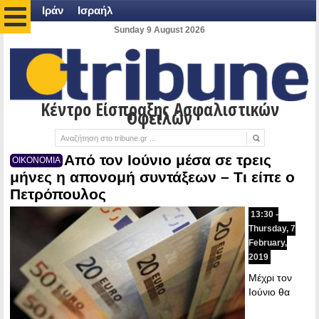
Ιράν
Ισραήλ
Sunday 9 August 2026
Κέντρο Είσπραξης Ασφαλιστικών
Οφειλών
Από τον Ιούνιο μέσα σε τρεις
ΟΙΚΟΝΟΜΙΑ
μήνες η απονομή συντάξεων – Τι είπε ο
Πετρόπουλος
13:30 -
Thursday, 7
February,
2019
Μέχρι τον
Ιούνιο θα