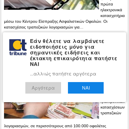
πρώτα
ηλεκτρονικά
κατασχετήρια
μέσω του Κέντρου Είσπραξης Ασφαλιστικών Οφειλών. Οι
κατασχέσεις τραπεζικών λογαριασμών για…
Περισσότερα »
Εάν θέλετε να λαμβάνετε
ειδοποιήσεις μόνο για
Ξεκινούν οι κατασχέσεις – Ποιοι
ΟΙΚΟΝΟΜΙΑ
σημαντικές ειδήσεις και
κινδυνεύουν να χάσουν τα λεφτά τους
έκτακτη επικαιρότητα πατήστε
ΝΑΙ
20:18 - Friday,
4 December,
...αλλιώς πατήστε αργότερα
2015
Ξεκινάει από
Αργότερα
ΝΑΙ
Δευτέρα, η
διαδικασία
ηλεκτρονικών
κατασχέσεων
τραπεζικών
λογαριασμών, σε περισσότερους από 100.000 οφειλέτες