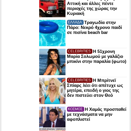
Αττική και άλλες πέντε
περιοχές της χώρας την
Κυριακή
Τραγωδία στην
ΕΛΛΑΔΑ:
Πάρο: Νεκρό 4χρονο παιδί
σε πισίνα beach bar
Η 51χρονη
CELEBRITIES:
Μαρία Σολωμού με γαλάζιο
μπικίνι στην παραλία (φωτο)
Η Μπρίτνεϊ
CELEBRITIES:
Σπίαρς λέει ότι απέτυχε ως
μητέρα, επειδή ο γιος της
δεν πιστεύει στον Θεό
Η Χαμάς προσπαθεί
ΚΟΣΜΟΣ:
με τεχνάσματα να μην
αφοπλιστεί