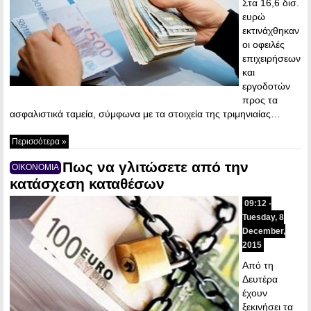
Στα 16,6 δισ.
ευρώ
εκτινάχθηκαν
οι οφειλές
επιχειρήσεων
και
εργοδοτών
προς τα
ασφαλιστικά ταμεία, σύμφωνα με τα στοιχεία της τριμηνιαίας…
Περισσότερα »
Πως να γλιτώσετε από την
ΟΙΚΟΝΟΜΙΑ
κατάσχεση καταθέσων
09:12 -
Tuesday, 8
December,
2015
Από τη
Δευτέρα
έχουν
ξεκινήσει τα