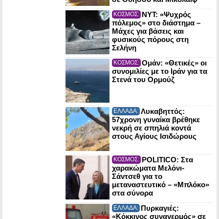
NYT: «Ψυχρός
ΚΟΣΜΟΣ:
πόλεμος» στο διάστημα –
Μάχες για βάσεις και
φυσικούς πόρους στη
Σελήνη
Ομάν: «Θετικές» οι
ΚΟΣΜΟΣ:
συνομιλίες με το Ιράν για τα
Στενά του Ορμούζ
Λυκαβηττός:
ΕΛΛΑΔΑ:
57χρονη γυναίκα βρέθηκε
νεκρή σε σπηλιά κοντά
στους Αγίους Ισιδώρους
POLITICO: Στα
ΚΟΣΜΟΣ:
χαρακώματα Μελόνι-
Σάντσεθ για το
μεταναστευτικό – «Μπλόκο»
στα σύνορα
Πυρκαγιές:
ΕΛΛΑΔΑ:
«Κόκκινος συναγερμός» σε