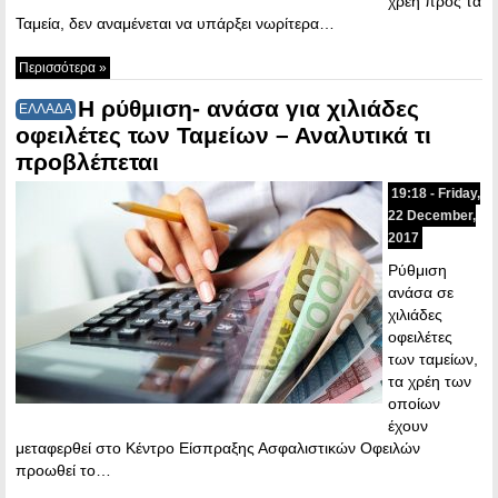
χρέη προς τα
Ταμεία, δεν αναμένεται να υπάρξει νωρίτερα…
Περισσότερα »
Η ρύθμιση- ανάσα για χιλιάδες
ΕΛΛΑΔΑ
οφειλέτες των Ταμείων – Αναλυτικά τι
προβλέπεται
19:18 - Friday,
22 December,
2017
Ρύθμιση
ανάσα σε
χιλιάδες
οφειλέτες
των ταμείων,
τα χρέη των
οποίων
έχουν
μεταφερθεί στο Κέντρο Είσπραξης Ασφαλιστικών Οφειλών
προωθεί το…