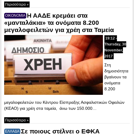
Περισσότερα »
Η ΑΑΔΕ κρεμάει στα
ΟΙΚΟΝΟΜΙΑ
«μανταλάκια» τα ονόματα 8.200
μεγαλοφειλετών για χρέη στα Ταμεία
19:12 -
Thursday, 30
November,
2017
Στη
δημοσιότητα
βγαίνουν τα
ονόματα
8.200
μεγαλοφειλετών του Κέντρου Είσπραξης Ασφαλιστικών Οφειλών
(ΚΕΑΟ) για χρέη στα ταμεία, άνω των 150.000…
Περισσότερα »
Σε ποιους στέλνει ο ΕΦΚΑ
ΕΛΛΑΔΑ