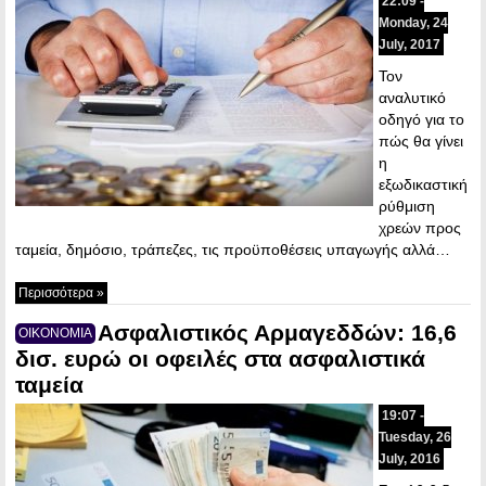
22:09 -
Monday, 24
July, 2017
Τον
αναλυτικό
οδηγό για το
πώς θα γίνει
η
εξωδικαστική
ρύθμιση
χρεών προς
ταμεία, δημόσιο, τράπεζες, τις προϋποθέσεις υπαγωγής αλλά…
Περισσότερα »
Ασφαλιστικός Αρμαγεδδών: 16,6
ΟΙΚΟΝΟΜΙΑ
δισ. ευρώ οι οφειλές στα ασφαλιστικά
ταμεία
19:07 -
Tuesday, 26
July, 2016