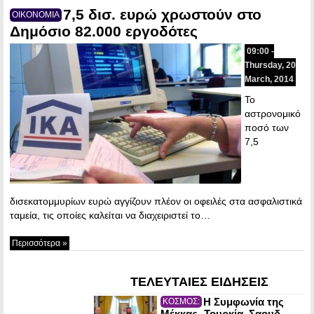
7,5 δισ. ευρώ χρωστούν στο
ΟΙΚΟΝΟΜΙΑ
Δημόσιο 82.000 εργοδότες
09:00 -
Thursday, 20
March, 2014
Το
αστρονομικό
ποσό των
7,5
δισεκατομμυρίων ευρώ αγγίζουν πλέον οι οφειλές στα ασφαλιστικά
ταμεία, τις οποίες καλείται να διαχειριστεί το…
Περισσότερα »
ΤΕΛΕΥΤΑΙΕΣ ΕΙΔΗΣΕΙΣ
Η Συμφωνία της
ΚΟΣΜΟΣ:
Μέκκας -Τουρκία, Σαουδ.