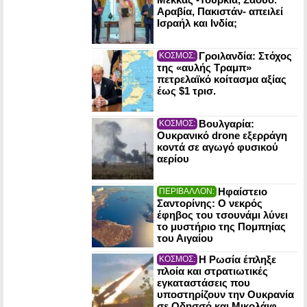
Αραβία, Πακιστάν- απειλεί
Ισραήλ και Ινδία;
Γροιλανδία: Στόχος
ΚΟΣΜΟΣ:
της «αυλής Τραμπ»
πετρελαϊκό κοίτασμα αξίας
έως $1 τρισ.
Βουλγαρία:
ΚΟΣΜΟΣ:
Ουκρανικό drone εξερράγη
κοντά σε αγωγό φυσικού
αερίου
Ηφαίστειο
ΠΕΡΙΒΑΛΛΟΝ:
Σαντορίνης: Ο νεκρός
έφηβος του τσουνάμι λύνει
το μυστήριο της Πομπηίας
του Αιγαίου
Η Ρωσία έπληξε
ΚΟΣΜΟΣ:
πλοία και στρατιωτικές
εγκαταστάσεις που
υποστηρίζουν την Ουκρανία
σε Οδησσό και Μικολάιφ