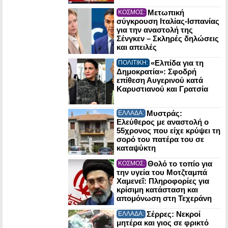
Μετωπική
ΚΟΣΜΟΣ:
σύγκρουση Ιταλίας-Ισπανίας
για την αναστολή της
Σένγκεν – Σκληρές δηλώσεις
και απειλές
«Ελπίδα για τη
ΠΟΛΙΤΙΚΗ:
Δημοκρατία»: Σφοδρή
επίθεση Αυγερινού κατά
Καρυστιανού και Γρατσία
Μυστράς:
ΕΛΛΑΔΑ:
Ελεύθερος με αναστολή ο
55χρονος που είχε κρύψει τη
σορό του πατέρα του σε
καταψύκτη
Θολό το τοπίο για
ΚΟΣΜΟΣ:
την υγεία του Μοτζταμπά
Χαμενεΐ: Πληροφορίες για
κρίσιμη κατάσταση και
απομόνωση στη Τεχεράνη
Σέρρες: Νεκροί
ΕΛΛΑΔΑ:
μητέρα και γιος σε φρικτό