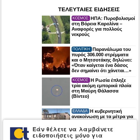
ΤΕΛΕΥΤΑΙΕΣ ΕΙΔΗΣΕΙΣ
ΗΠΑ: Πυροβολισμοί
ΚΟΣΜΟΣ:
στη Βόρεια Καρολίνα –
Αναφορές για πολλούς
νεκρούς
Παρανάλωμα του
ΠΟΛΙΤΙΚΗ:
πυρός 306.000 στρέμματα
και ο Μητσοτάκης δηλώνει:
«Όταν καίγεται ένα δάσος
δεν σημαίνει ότι χάνεται…»
Η Ρωσία έπληξε
ΚΟΣΜΟΣ:
τρία ακόμη εμπορικά πλοία
στη Μαύρη Θάλασσα
(Βίντεο)
Η κυβερνητική
ΕΛΛΑΔΑ:
ανακοίνωση με τα μέτρα για
τα καμένα σπίτια και τις
επιχειρήσεις σε Αττική και
Εάν θέλετε να λαμβάνετε
Βοιωτία
ειδοποιήσεις μόνο για