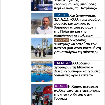
Μανιάτη για τις
νεοοθωμανικές μπούρδες
περί «Γαλάζιας Πατρίδας»
Χατζηγιαννάκης
ΠΟΛΙΤΙΚΗ:
(ΕΛ.Α.Σ.): «Άλλη μια φορά οι
φυσικές καταστροφές
βρίσκουν απροετοίμαστη
την Πολιτεία και την
πληρώνουν οι πολίτες»
55χρονος
ΕΓΚΛΗΜΑ:
Μυστράς: «Κρατούσα τον
πατέρα μου στον καταψύκτη
για να παίρνω τη σύνταξη»
Αλλοδαποί
ΟΙΚΟΝΟΜΙΑ:
αγοράζουν τη Μύκονο –
Βίλες «χρυσάφι» και χρυσές
δουλίτσες «ρίαλ εστέιτ»
Η Χαμάς μεταφέρει
ΚΟΣΜΟΣ:
πολλές από τις επιχειρήσεις
της από το Κατάρ στην
Τουρκία