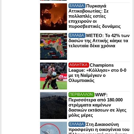
Πυρκαγιά
ΕΛΛΑΔΑ:
Αττικοβοιωτίας: Σε
πολλαπλές εστίες
επιχειρούν οι
πυροσβεστικές δυνάμεις
ΜΕΤΕΟ: Το 42% των
ΕΛΛΑΔΑ:
δασών της Αττικής κάηκε τα
τελευταία δέκα χρόνια
Champions
ΑΘΛΗΤΙΚΑ:
League: «Κόλλησε» στο 0-0
με τη Ναϊμέγκεν ο
Ολυμπιακός
WWF:
ΠΕΡΙΒΑΛΛΟΝ:
Περισσότερα από 180.000
στρέμματα καμένων
δασικών εκτάσεων σε λίγες
μόλις μέρες
Στη Δικαιοσύνη
ΕΛΛΑΔΑ:
προσφεύγει η οικογένεια του