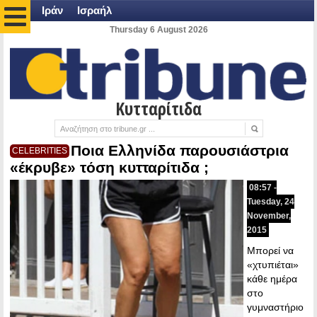
Ιράν
Ισραήλ
Thursday 6 August 2026
Κυτταρίτιδα
Ποια Ελληνίδα παρουσιάστρια
CELEBRITIES
«έκρυβε» τόση κυτταρίτιδα ;
08:57 -
Tuesday, 24
November,
2015
Μπορεί να
«χτυπιέται»
κάθε ημέρα
στο
γυμναστήριο