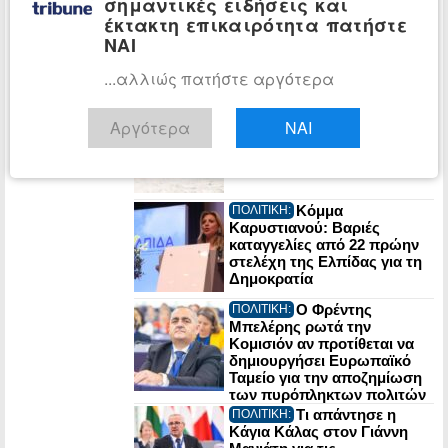
σημαντικές ειδήσεις και
Το επετειακό
ΔΙΑΣΚΕΔΑΣΗ:
έκτακτη επικαιρότητα πατήστε
Release Athens 2026 έριξε
αυλαία με αξέχαστα live και
ΝΑΙ
μοναδικές εμπειρίες – Η
Allwyn έδωσε τον δικό της
...αλλιώς πατήστε αργότερα
ρυθμό στο φεστιβάλ
Πρόγραμμα
ΕΛΛΑΔΑ:
Αργότερα
ΝΑΙ
«Τουρισμός για Όλους 2026-
2027»: Άρχισαν οι αιτήσεις
Κόμμα
ΠΟΛΙΤΙΚΗ:
Καρυστιανού: Βαριές
καταγγελίες από 22 πρώην
στελέχη της Ελπίδας για τη
Δημοκρατία
Ο Φρέντης
ΠΟΛΙΤΙΚΗ:
Μπελέρης ρωτά την
Κομισιόν αν προτίθεται να
δημιουργήσει Ευρωπαϊκό
Ταμείο για την αποζημίωση
των πυρόπληκτων πολιτών
Τι απάντησε η
ΠΟΛΙΤΙΚΗ:
Κάγια Κάλας στον Γιάννη