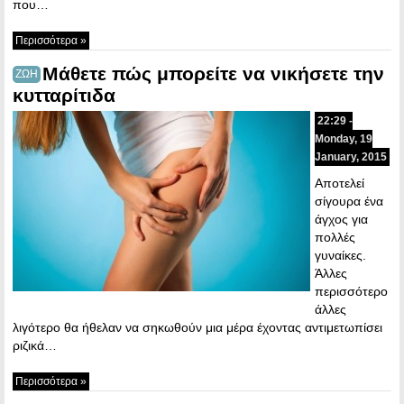
που…
Περισσότερα »
Μάθετε πώς μπορείτε να νικήσετε την
ΖΩΗ
κυτταρίτιδα
22:29 -
Monday, 19
January, 2015
Αποτελεί
σίγουρα ένα
άγχος για
πολλές
γυναίκες.
Άλλες
περισσότερο
άλλες
λιγότερο θα ήθελαν να σηκωθούν μια μέρα έχοντας αντιμετωπίσει
ριζικά…
Περισσότερα »