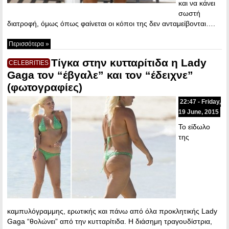
και να κάνει
σωστή
διατροφή, όμως όπως φαίνεται οι κόποι της δεν ανταμείβονται….
Περισσότερα »
Τίγκα στην κυτταρίτιδα η Lady
CELEBRITIES
Gaga τον “έβγαλε” και τον “έδειχνε”
(φωτογραφίες)
22:47 - Friday,
19 June, 2015
Το είδωλο
της
καμπυλόγραμμης, ερωτικής και πάνω από όλα προκλητικής Lady
Gaga “θολώνει” από την κυτταρίτιδα. Η διάσημη τραγουδίστρια,