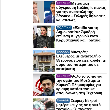
Μετωπική
ΚΟΣΜΟΣ:
σύγκρουση Ιταλίας-Ισπανίας
για την αναστολή της
Σένγκεν – Σκληρές δηλώσεις
και απειλές
«Ελπίδα για τη
ΠΟΛΙΤΙΚΗ:
Δημοκρατία»: Σφοδρή
επίθεση Αυγερινού κατά
Καρυστιανού και Γρατσία
Μυστράς:
ΕΛΛΑΔΑ:
Ελεύθερος με αναστολή ο
55χρονος που είχε κρύψει τη
σορό του πατέρα του σε
καταψύκτη
Θολό το τοπίο για
ΚΟΣΜΟΣ:
την υγεία του Μοτζταμπά
Χαμενεΐ: Πληροφορίες για
κρίσιμη κατάσταση και
απομόνωση στη Τεχεράνη
Σέρρες: Νεκροί
ΕΛΛΑΔΑ:
μητέρα και γιος σε φρικτό
τροχαίο – Οι πρώτες