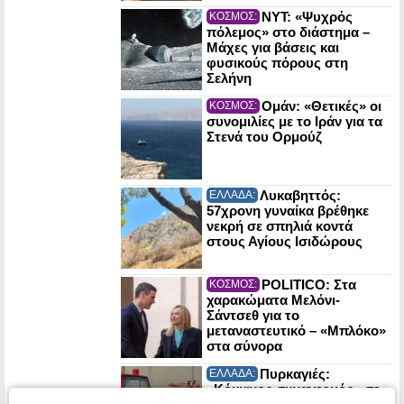
NYT: «Ψυχρός
ΚΟΣΜΟΣ:
πόλεμος» στο διάστημα –
Μάχες για βάσεις και
φυσικούς πόρους στη
Σελήνη
Ομάν: «Θετικές» οι
ΚΟΣΜΟΣ:
συνομιλίες με το Ιράν για τα
Στενά του Ορμούζ
Λυκαβηττός:
ΕΛΛΑΔΑ:
57χρονη γυναίκα βρέθηκε
νεκρή σε σπηλιά κοντά
στους Αγίους Ισιδώρους
POLITICO: Στα
ΚΟΣΜΟΣ:
χαρακώματα Μελόνι-
Σάντσεθ για το
μεταναστευτικό – «Μπλόκο»
στα σύνορα
Πυρκαγιές:
ΕΛΛΑΔΑ:
«Κόκκινος συναγερμός» σε