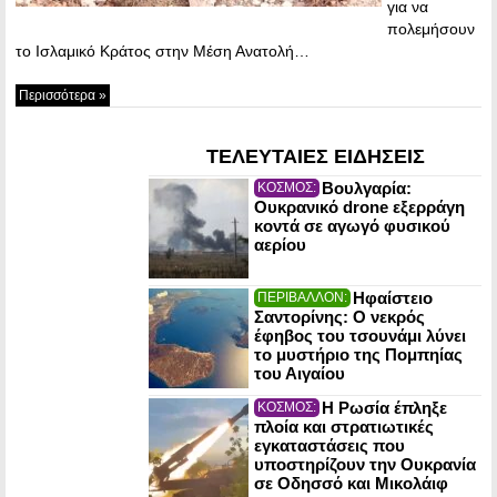
για να
πολεμήσουν
το Ισλαμικό Κράτος στην Μέση Ανατολή…
Περισσότερα »
ΤΕΛΕΥΤΑΙΕΣ ΕΙΔΗΣΕΙΣ
Βουλγαρία:
ΚΟΣΜΟΣ:
Ουκρανικό drone εξερράγη
κοντά σε αγωγό φυσικού
αερίου
Ηφαίστειο
ΠΕΡΙΒΑΛΛΟΝ:
Σαντορίνης: Ο νεκρός
έφηβος του τσουνάμι λύνει
το μυστήριο της Πομπηίας
του Αιγαίου
Η Ρωσία έπληξε
ΚΟΣΜΟΣ:
πλοία και στρατιωτικές
εγκαταστάσεις που
υποστηρίζουν την Ουκρανία
σε Οδησσό και Μικολάιφ