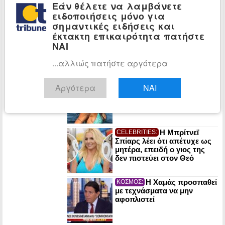
Αττική και άλλες πέντε
Εάν θέλετε να λαμβάνετε
περιοχές της χώρας την
ειδοποιήσεις μόνο για
Κυριακή
σημαντικές ειδήσεις και
Τραγωδία στην
ΕΛΛΑΔΑ:
έκτακτη επικαιρότητα πατήστε
Πάρο: Νεκρό 4χρονο παιδί
ΝΑΙ
σε πισίνα beach bar
...αλλιώς πατήστε αργότερα
Η 51χρονη
CELEBRITIES:
Αργότερα
ΝΑΙ
Μαρία Σολωμού με γαλάζιο
μπικίνι στην παραλία (φωτο)
Η Μπρίτνεϊ
CELEBRITIES:
Σπίαρς λέει ότι απέτυχε ως
μητέρα, επειδή ο γιος της
δεν πιστεύει στον Θεό
Η Χαμάς προσπαθεί
ΚΟΣΜΟΣ:
με τεχνάσματα να μην
αφοπλιστεί