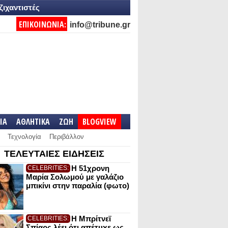
ζιχαντιστές
ΕΠΙΚΟΙΝΩΝΙΑ:
info@tribune.gr
IA
ΑΘΛΗΤΙΚΑ
ΖΩΗ
BLOGVIEW
Τεχνολογία
Περιβάλλον
ΤΕΛΕΥΤΑΙΕΣ ΕΙΔΗΣΕΙΣ
Η 51χρονη
CELEBRITIES:
Μαρία Σολωμού με γαλάζιο
μπικίνι στην παραλία (φωτο)
Η Μπρίτνεϊ
CELEBRITIES:
Σπίαρς λέει ότι απέτυχε ως