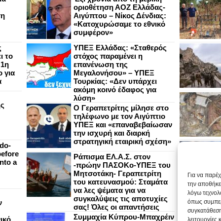
οριοθέτηση ΑΟΖ Ελλάδας-
ση
Αιγύπτου – Νίκος Δένδιας:
«Κατοχυρώσαμε το εθνικό
συμφέρον»
ς
ΥΠΕΞ Ελλάδας: «Σταθερός
ι το
στόχος παραμένει η
 1η
επανένωση της
 για
Μεγαλονήσου» – ΥΠΕΞ
α
Τουρκίας: «Δεν υπάρχει
ακόμη κοινό έδαφος για
λύση»
ής
Ο Γεραπετρίτης μίλησε στο
τηλέφωνο με τον Αιγύπτιο
ΥΠΕΞ και «επαναβεβαίωσαν
την ισχυρή και διαρκή
στρατηγική εταιρική σχέση»
do-
efore
Ράπισμα ΕΛ.Α.Σ. στον
nto a
-πρώην ΠΑΣΟΚο-ΥΠΕΞ του
Μητσοτάκη- Γεραπετρίτη
Για να παρέ
του κατευνασμού: Σταμάτα
την αποθήκε
να λες ψέματα για να
λόγω τεχνολ
συγκαλύψεις τις αποτυχίες
ν
όπως συμπερ
σας! Όλες οι απαντήσεις
συγκατάθεση
Συμμαχία Κύπρου-Μπαχρέιν
ικό
λειτουργίες 