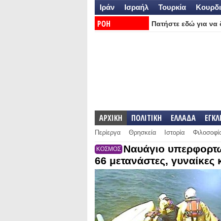
Ιράν
Ισραήλ
Τουρκία
Κουρδι
ΡΟΗ
Πατήστε εδώ για να δ
ΕΙΔΗΣΕΩΝ:
ΑΡΧΙΚΗ
ΠΟΛΙΤΙΚΗ
ΕΛΛΑΔΑ
ΕΓΚ
Περίεργα
Θρησκεία
Ιστορία
Φιλοσοφί
Ναυάγιο υπερφορτω
ΚΟΣΜΟΣ
66 μετανάστες, γυναίκες 