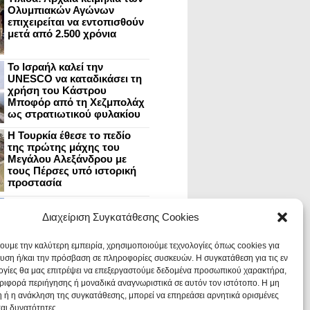
Ολυμπιακών Αγώνων
επιχειρείται να εντοπισθούν
μετά από 2.500 χρόνια
Το Ισραήλ καλεί την
UNESCO να καταδικάσει τη
χρήση του Κάστρου
Μποφόρ από τη Χεζμπολάχ
ως στρατιωτικού φυλακίου
Η Τουρκία έθεσε το πεδίο
της πρώτης μάχης του
Μεγάλου Αλεξάνδρου με
τους Πέρσες υπό ιστορική
προστασία
Μυστράς: Aνακαίνιση του
ανακτόρου στην
Διαχείριση Συγκατάθεσης Cookies
καστροπολιτεία και εκθέσεις
στο Παλάτι των Δεσποτών
χουμε την καλύτερη εμπειρία, χρησιμοποιούμε τεχνολογίες όπως cookies για
υση ή/και την πρόσβαση σε πληροφορίες συσκευών. Η συγκατάθεση για τις εν
ογίες θα μας επιτρέψει να επεξεργαστούμε δεδομένα προσωπικού χαρακτήρα,
Οι Νεάντερταλ έκαναν
ιφορά περιήγησης ή μοναδικά αναγνωριστικά σε αυτόν τον ιστότοπο. Η μη
οδοντιατρικές επεμβάσεις σε
χαλασμένα δόντια, σύμφωνα
 ή η ανάκληση της συγκατάθεσης, μπορεί να επηρεάσει αρνητικά ορισμένες
με ευρήματα
και δυνατότητες.