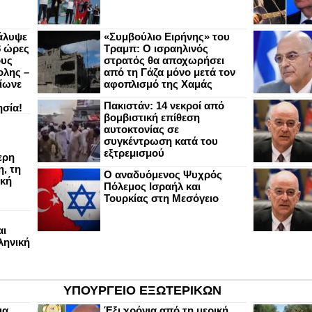
άλυψε
«Συμβούλιο Ειρήνης» του
8 ώρες
Τραμπ: Ο ισραηλινός
ους
στρατός θα αποχωρήσει
ολης –
από τη Γάζα μόνο μετά τον
ίωνε
αφοπλισμό της Χαμάς
Πακιστάν: 14 νεκροί από
ησία!
βομβιστική επίθεση
αυτοκτονίας σε
συγκέντρωση κατά του
εξτρεμισμού
ερη
, τη
Ο αναδυόμενος Ψυχρός
ική
Πόλεμος Ισραήλ και
Τουρκίας στη Μεσόγειο
αι
ληνική
ΥΠΟΥΡΓΕΙΟ ΕΞΩΤΕΡΙΚΩΝ
ια
Έξι χρόνια από τη μερική