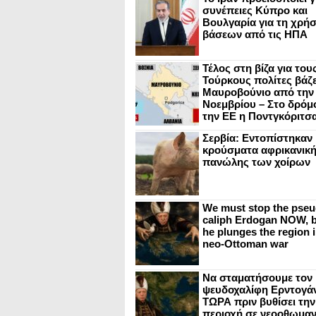
συνέπειες Κύπρο και
Βουλγαρία για τη χρή
βάσεων από τις ΗΠΑ
Τέλος στη βίζα για του
Τούρκους πολίτες βάζε
Μαυροβούνιο από την
Νοεμβρίου – Στο δρόμο
την ΕΕ η Ποντγκόριτσ
Σερβία: Εντοπίστηκαν
κρούσματα αφρικανικ
πανώλης των χοίρων
We must stop the pseu
caliph Erdogan NOW, b
he plunges the region i
neo-Ottoman war
Να σταματήσουμε τον
ψευδοχαλίφη Ερντογά
ΤΩΡΑ πριν βυθίσει την
περιοχή σε νεοοθωμαν