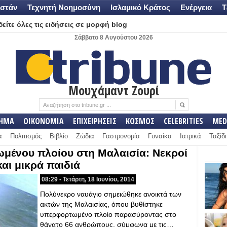
στάν
Τεχνητή Νοημοσύνη
Ισλαμικό Κράτος
Ενέργεια
Τ
είτε όλες τις ειδήσεις σε μορφή blog
Σάββατο 8 Αυγούστου 2026
Μουχάμαντ Ζουρί
ΛΗΜΑ
ΟΙΚΟΝΟΜΙΑ
ΕΠΙΧΕΙΡΗΣΕΙΣ
ΚΟΣΜΟΣ
CELEBRITIES
MED
α
Πολιτισμός
Βιβλίο
Ζώδια
Γαστρονομία
Γυναίκα
Ιατρικά
Ταξίδι
μένου πλοίου στη Μαλαισία: Νεκροί
και μικρά παιδιά
08:29 - Τετάρτη, 18 Ιουνίου, 2014
Πολύνεκρο ναυάγιο σημειώθηκε ανοικτά των
ακτών της Μαλαισίας, όπου βυθίστηκε
υπερφορτωμένο πλοίο παρασύροντας στο
θάνατο 66 ανθρώπους, σύμφωνα με τις…