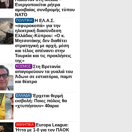
Ενεργοποιείται ρήτρα
αμοιβαίας συνδρομής τύπου
NATO
Η ΕΛ.Α.Σ.
ΠΟΛΙΤΙΚΗ:
«σφυροκοπά» για την
ηλεκτρική διασύνδεση
Ελλάδας-Κύπρου: «Ο κ.
Μητσοτάκης δεν διαθέτει
στρατηγική με αρχή, μέση
και τέλος απέναντι στην
Τουρκία και τις προκλήσεις
της»
Στη Βρετανία
ΚΟΣΜΟΣ:
απαγορεύουν τα γυαλιά του
Άδωνι σε εστιατόρια, παμπ
και θέατρα
Έρχεται θερμή
ΕΛΛΑΔΑ:
εισβολή: Ποιες πόλεις θα
«χτυπήσουν» 40αρια
Europa League:
ΑΘΛΗΤΙΚΑ:
Ήττα με 1-0 για τον ΠΑΟΚ