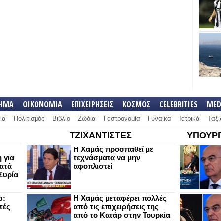
ΛΗΜΑ
ΟΙΚΟΝΟΜΙΑ
ΕΠΙΧΕΙΡΗΣΕΙΣ
ΚΟΣΜΟΣ
CELEBRITIES
MED
ία
Πολιτισμός
Βιβλίο
Ζώδια
Γαστρονομία
Γυναίκα
Ιατρικά
Ταξί
ΤΖΙΧΑΝΤΙΣΤΕΣ
ΥΠΟΥΡΓ
Η Χαμάς προσπαθεί με
 για
τεχνάσματα να μην
κατά
αφοπλιστεί
Συρία
ω:
Η Χαμάς μεταφέρει πολλές
τές
από τις επιχειρήσεις της
από το Κατάρ στην Τουρκία