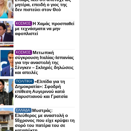
μητέρα, επειδή ο γιος της
δεν πιστεύει στον Θεό
Η Χαμάς προσπαθεί
ΚΟΣΜΟΣ:
με τεχνάσματα να μην
αφοπλιστεί
Μετωπική
ΚΟΣΜΟΣ:
σύγκρουση Ιταλίας-Ισπανίας
για την αναστολή της
Σένγκεν – Σκληρές δηλώσεις
και απειλές
«Ελπίδα για τη
ΠΟΛΙΤΙΚΗ:
Δημοκρατία»: Σφοδρή
επίθεση Αυγερινού κατά
Καρυστιανού και Γρατσία
Μυστράς:
ΕΛΛΑΔΑ:
Ελεύθερος με αναστολή ο
55χρονος που είχε κρύψει τη
σορό του πατέρα του σε
καταψύκτη