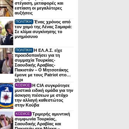
στέγαση, μεταφορές και
εστίαση οι μεγαλύτερες
αυξήσεις
Ένας χρόνος από
ΠΟΛΙΤΙΚΗ:
τον χαμό της Λένας Σαμαρά:
Σε κλίμα συγκίνησης το
μνημόσυνο
Η ΕΛ.Α.Σ. είχε
ΠΟΛΙΤΙΚΗ:
προειδοποιήσει για τη
συμμαχία Τουρκίας-
Σαουδικής Αραβίας-
Πακιστάν – Ο Μητσοτάκης
έμεινε με τους Patriot στο…
χέρι
Η CIA συγκρότησε
ΚΟΣΜΟΣ:
μυστικά ειδική ομάδα για την
άσκηση πιέσεων με στόχο
την αλλαγή καθεστώτος
στην Κούβα
Τριμερής αμυντική
ΚΟΣΜΟΣ:
συμφωνία Τουρκίας,
Σαουδικής Αραβίας και
Πακιστάν στη Μέκκα –