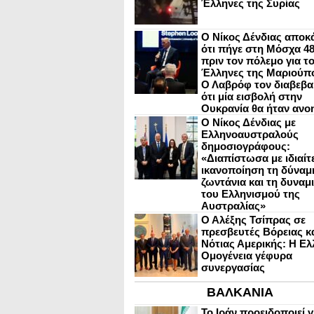
Έλληνες της Συρίας
Ο Νίκος Δένδιας αποκ
ότι πήγε στη Μόσχα 4
πριν τον πόλεμο για τ
Έλληνες της Μαριούπ
Ο Λαβρόφ τον διαβεβα
ότι μία εισβολή στην
Ουκρανία θα ήταν ανο
Ο Νίκος Δένδιας με
Ελληνοαυστραλούς
δημοσιογράφους:
«Διαπίστωσα με ιδιαίτ
ικανοποίηση τη δύναμη
ζωντάνια και τη δυναμ
του Ελληνισμού της
Αυστραλίας»
Ο Αλέξης Τσίπρας σε
πρεσβευτές Βόρειας κ
Νότιας Αμερικής: Η Ελ
Ομογένεια γέφυρα
συνεργασίας
ΒΑΛΚΑΝΙΑ
Το Ιράν προειδοποιεί γ