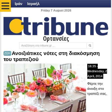
Ιράν
Ισραήλ
Friday 7 August 2026
Ορτανσίες
Ανοιξιάτικες νότες στη διακόσμηση
ΖΩΗ
του τραπεζιού
16:35 -
Wednesday, 2
April, 2014
Φέρτε την
άνοιξη στο
τραπέζι σας,