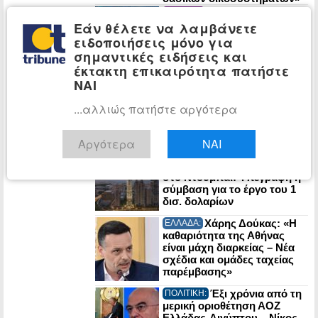
Ιρανικό τελεσίγραφο
ΚΟΣΜΟΣ:
στον Τραμπ: «Αν μας
Εάν θέλετε να λαμβάνετε
χτυπήσετε, τινάζουμε στον
ειδοποιήσεις μόνο για
αέρα την ενέργεια του
σημαντικές ειδήσεις και
Κόλπου»
έκτακτη επικαιρότητα πατήστε
ΝΑΙ
Έντονη
ΚΟΣΜΟΣ:
αντιπαράθεση Τραμπ-
Χέγκσεθ για τις ελλείψεις
...αλλιώς πατήστε αργότερα
πυραύλων που περιορίζουν
τα πλήγματα στο Ιράν
Αργότερα
ΝΑΙ
Στην τελική
ΕΠΙΧΕΙΡΗΣΕΙΣ:
ευθεία ο υπερ-πύργος Trump
στο Ντουμπάι: Υπεγράφη η
σύμβαση για το έργο του 1
δισ. δολαρίων
Χάρης Δούκας: «Η
ΕΛΛΑΔΑ:
καθαριότητα της Αθήνας
είναι μάχη διαρκείας – Νέα
σχέδια και ομάδες ταχείας
παρέμβασης»
Έξι χρόνια από τη
ΠΟΛΙΤΙΚΗ:
μερική οριοθέτηση ΑΟΖ
Ελλάδας-Αιγύπτου – Νίκος