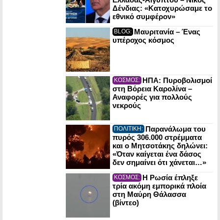
Δένδιας: «Κατοχυρώσαμε το
εθνικό συμφέρον»
Μαυριτανία – Ένας
BLOG:
υπέροχος κόσμος
ΗΠΑ: Πυροβολισμοί
ΚΟΣΜΟΣ:
στη Βόρεια Καρολίνα –
Αναφορές για πολλούς
νεκρούς
Παρανάλωμα του
ΠΟΛΙΤΙΚΗ:
πυρός 306.000 στρέμματα
και ο Μητσοτάκης δηλώνει:
«Όταν καίγεται ένα δάσος
δεν σημαίνει ότι χάνεται…»
Η Ρωσία έπληξε
ΚΟΣΜΟΣ:
τρία ακόμη εμπορικά πλοία
στη Μαύρη Θάλασσα
(βίντεο)