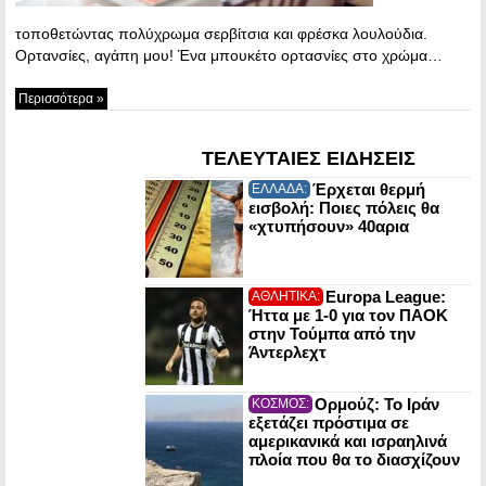
τοποθετώντας πολύχρωμα σερβίτσια και φρέσκα λουλούδια.
Ορτανσίες, αγάπη μου! Ένα μπουκέτο ορτασνίες στο χρώμα…
Περισσότερα »
ΤΕΛΕΥΤΑΙΕΣ ΕΙΔΗΣΕΙΣ
Έρχεται θερμή
ΕΛΛΑΔΑ:
εισβολή: Ποιες πόλεις θα
«χτυπήσουν» 40αρια
Europa League:
ΑΘΛΗΤΙΚΑ:
Ήττα με 1-0 για τον ΠΑΟΚ
στην Τούμπα από την
Άντερλεχτ
Ορμούζ: Το Ιράν
ΚΟΣΜΟΣ:
εξετάζει πρόστιμα σε
αμερικανικά και ισραηλινά
πλοία που θα το διασχίζουν