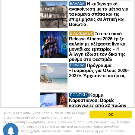
Η κυβερνητική
ΕΛΛΑΔΑ:
ανακοίνωση με τα μέτρα για
τα καμένα σπίτια και τις
επιχειρήσεις σε Αττική και
Βοιωτία
Το επετειακό
ΔΙΑΣΚΕΔΑΣΗ:
Release Athens 2026 έριξε
αυλαία με αξέχαστα live και
μοναδικές εμπειρίες – Η
Allwyn έδωσε τον δικό της
ρυθμό στο φεστιβάλ
Πρόγραμμα
ΕΛΛΑΔΑ:
«Τουρισμός για Όλους 2026-
2027»: Άρχισαν οι αιτήσεις
Κόμμα
ΠΟΛΙΤΙΚΗ:
Καρυστιανού: Βαριές
καταγγελίες από 22 πρώην
στελέχη της Ελπίδας για τη
Αυτός ο ιστότοπος χρησιμοποιεί cookie από το Google
OK
Δημοκρατία
για την παροχή των υπηρεσιών του, για την
εξατομίκευση διαφημίσεων και για την ανάλυση της επισκεψιμότητας. Η Google
κοινοποιεί πληροφορίες σχετικά με την από μέρους σας χρήση αυτού του
© 2026
Tribune.gr
All rights reserved.
Entries RSS
ιστότοπου. Με τη χρήση αυτού του ιστότοπου, αποδέχεστε τη χρήση των cookie.