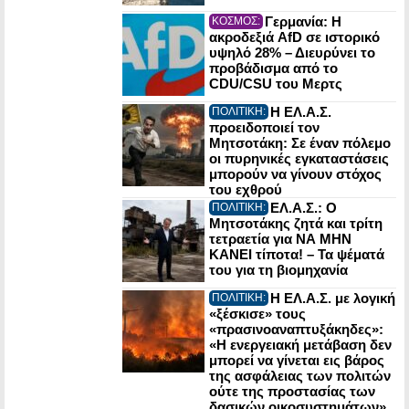
Γερμανία: Η
ΚΟΣΜΟΣ:
ακροδεξιά AfD σε ιστορικό
υψηλό 28% – Διευρύνει το
προβάδισμα από το
CDU/CSU του Μερτς
Η ΕΛ.Α.Σ.
ΠΟΛΙΤΙΚΗ:
προειδοποιεί τον
Μητσοτάκη: Σε έναν πόλεμο
οι πυρηνικές εγκαταστάσεις
μπορούν να γίνουν στόχος
του εχθρού
ΕΛ.Α.Σ.: Ο
ΠΟΛΙΤΙΚΗ:
Μητσοτάκης ζητά και τρίτη
τετραετία για ΝΑ ΜΗΝ
ΚΑΝΕΙ τίποτα! – Τα ψέματά
του για τη βιομηχανία
Η ΕΛ.Α.Σ. με λογική
ΠΟΛΙΤΙΚΗ:
«ξέσκισε» τους
«πρασινοαναπτυξάκηδες»:
«Η ενεργειακή μετάβαση δεν
μπορεί να γίνεται εις βάρος
της ασφάλειας των πολιτών
ούτε της προστασίας των
δασικών οικοσυστημάτων»