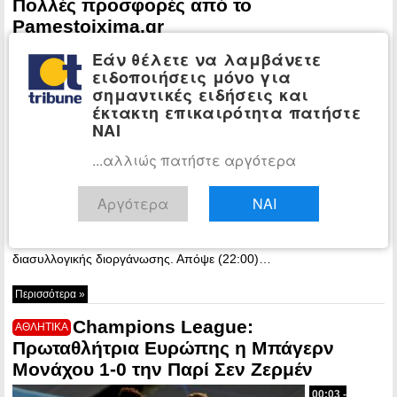
Πολλές προσφορές από το
Pamestoixima.gr
15:56 -
Εάν θέλετε να λαμβάνετε
Wednesday, 7
ειδοποιήσεις μόνο για
April, 2021
σημαντικές ειδήσεις και
έκτακτη επικαιρότητα πατήστε
Οι δύο
ΝΑΙ
φιναλίστ του
περσινού
...αλλιώς πατήστε αργότερα
τελικού του
Champions
Αργότερα
ΝΑΙ
League θα
αναμετρηθούν στην προημιτελική φάση της κορυφαίας
διασυλλογικής διοργάνωσης. Απόψε (22:00)…
Περισσότερα »
Champions League:
ΑΘΛΗΤΙΚΑ
Πρωταθλήτρια Ευρώπης η Μπάγερν
Μονάχου 1-0 την Παρί Σεν Ζερμέν
00:03 -