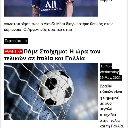
γνωστοποίησε πως ο Λιονέλ Μέσι διαγνώστηκε θετικός στον
κορωνοϊό. Ο Αργεντινός σούπερ σταρ…
Περισσότερα »
Πάμε Στοίχημα: Η ώρα των
ΑΘΛΗΤΙΚΑ
τελικών σε Ιταλία και Γαλλία
16:45 -
Wednesday,
19 May, 2021
Βραδιά
τελικών είναι
η σημερινή,
με δύο
μεγάλα
παιχνίδια
στην Ιταλία
και τη Γαλλία.