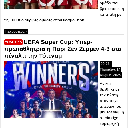
ομάδα που
βρίσκεται στη
κατάταξη με
τις 100 πιο ακριβές ομάδες στον κόσμο, που…
Περισσότερα »
UEFA Super Cup: Υπερ-
ΑΘΛΗΤΙΚΑ
πρωταθλήτρια η Παρί Σεν Ζερμέν 4-3 στα
πέναλτι την Τότεναμ
00:23 -
Thursday, 14
August, 2025
Αν και
βρέθηκε με
την πλάτη
στον τοίχο
απέναντι σε
μία Τότεναμ η
οποία είχε
κυριαρχική