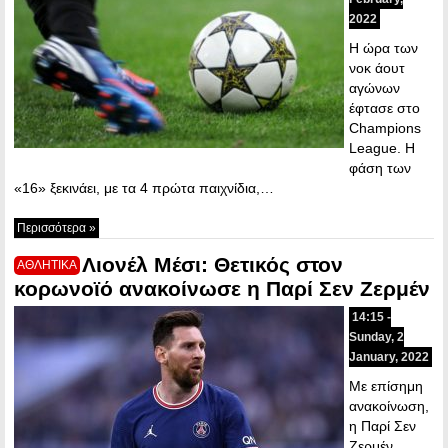
2022
Η ώρα των
νοκ άουτ
αγώνων
έφτασε στο
Champions
League. Η
φάση των
«16» ξεκινάει, με τα 4 πρώτα παιχνίδια,…
Περισσότερα »
Λιονέλ Μέσι: Θετικός στον
ΑΘΛΗΤΙΚΑ
κορωνοϊό ανακοίνωσε η Παρί Σεν Ζερμέν
14:15 -
Sunday, 2
January, 2022
Με επίσημη
ανακοίνωση,
η Παρί Σεν
Ζερμέν