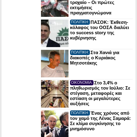
τροχαίο – Οι πρώτες
εκτιμήσεις
πραγματογνώμονα
ΠΑΣΟΚ: Έκθεση-
ΠΟΛΙΤΙΚΗ:
κόλαφος του ΟΟΣΑ διαλύει
το success story της
κυβέρνησης
Στα Χανιά για
ΠΟΛΙΤΙΚΗ:
διακοπές ο Κυριάκος
Μητσοτάκης
Στο 3,4% ο
ΟΙΚΟΝΟΜΙΑ:
πληθωρισμός τον Ιούλιο: Σε
στέγαση, μεταφορές και
εστίαση οι μεγαλύτερες
αυξήσεις
Ένας χρόνος από
ΠΟΛΙΤΙΚΗ:
τον χαμό της Λένας Σαμαρά:
Σε κλίμα συγκίνησης το
μνημόσυνο