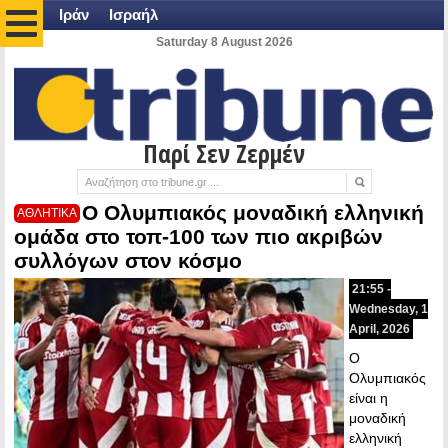
Ιράν
Ισραήλ
Saturday 8 August 2026
Παρί Σεν Ζερμέν
Ο Ολυμπιακός μοναδική ελληνική
ΑΘΛΗΤΙΚΑ
ομάδα στο τοπ-100 των πιο ακριβών
συλλόγων στον κόσμο
21:55 -
Wednesday, 1
April, 2026
Ο
Ολυμπιακός
είναι η
μοναδική
ελληνική