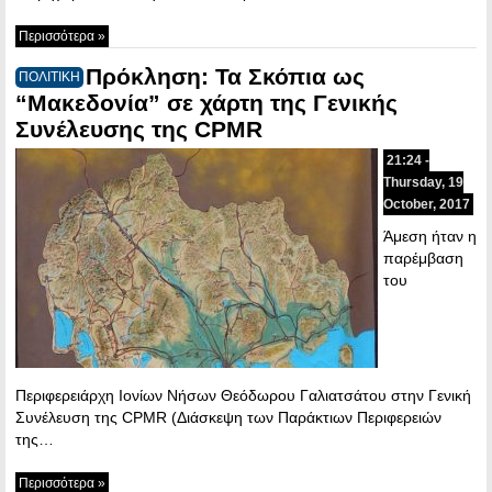
Περισσότερα »
Πρόκληση: Τα Σκόπια ως
ΠΟΛΙΤΙΚΗ
“Μακεδονία” σε χάρτη της Γενικής
Συνέλευσης της CPMR
21:24 -
Thursday, 19
October, 2017
Άμεση ήταν η
παρέμβαση
του
Περιφερειάρχη Ιονίων Νήσων Θεόδωρου Γαλιατσάτου στην Γενική
Συνέλευση της CPMR (Διάσκεψη των Παράκτιων Περιφερειών
της…
Περισσότερα »