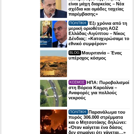
είναι μάχη διαρκείας – Νέα
σχέδια και ομάδες ταχείας
παρέμβασης»
Έξι χρόνια από τη
ΠΟΛΙΤΙΚΗ:
μερική οριοθέτηση ΑΟΖ
Ελλάδας-Αιγύπτου – Νίκος
Δένδιας: «Κατοχυρώσαμε το
εθνικό συμφέρον»
Μαυριτανία – Ένας
BLOG:
υπέροχος κόσμος
ΗΠΑ: Πυροβολισμοί
ΚΟΣΜΟΣ:
στη Βόρεια Καρολίνα –
Αναφορές για πολλούς
νεκρούς
Παρανάλωμα του
ΠΟΛΙΤΙΚΗ:
πυρός 306.000 στρέμματα
και ο Μητσοτάκης δηλώνει:
«Όταν καίγεται ένα δάσος
δεν σημαίνει ότι χάνεται…»