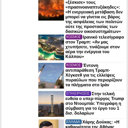
«ξέσκισε» τους
«πρασινοαναπτυξάκηδες»:
«Η ενεργειακή μετάβαση δεν
μπορεί να γίνεται εις βάρος
της ασφάλειας των πολιτών
ούτε της προστασίας των
δασικών οικοσυστημάτων»
Ιρανικό τελεσίγραφο
ΚΟΣΜΟΣ:
στον Τραμπ: «Αν μας
χτυπήσετε, τινάζουμε στον
αέρα την ενέργεια του
Κόλπου»
Έντονη
ΚΟΣΜΟΣ:
αντιπαράθεση Τραμπ-
Χέγκσεθ για τις ελλείψεις
πυραύλων που περιορίζουν
τα πλήγματα στο Ιράν
Στην τελική
ΕΠΙΧΕΙΡΗΣΕΙΣ:
ευθεία ο υπερ-πύργος Trump
στο Ντουμπάι: Υπεγράφη η
σύμβαση για το έργο του 1
δισ. δολαρίων
Χάρης Δούκας: «Η
ΕΛΛΑΔΑ:
καθαριότητα της Αθήνας