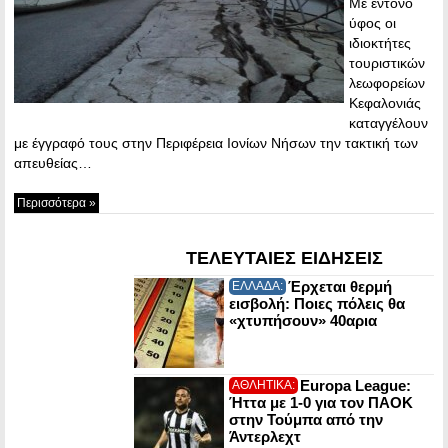
Με έντονο
ύφος οι
ιδιοκτήτες
τουριστικών
λεωφορείων
Κεφαλονιάς
καταγγέλουν
με έγγραφό τους στην Περιφέρεια Ιονίων Νήσων την τακτική των
απευθείας…
Περισσότερα »
ΤΕΛΕΥΤΑΙΕΣ ΕΙΔΗΣΕΙΣ
Έρχεται θερμή
ΕΛΛΑΔΑ:
εισβολή: Ποιες πόλεις θα
«χτυπήσουν» 40αρια
Europa League:
ΑΘΛΗΤΙΚΑ:
Ήττα με 1-0 για τον ΠΑΟΚ
στην Τούμπα από την
Άντερλεχτ