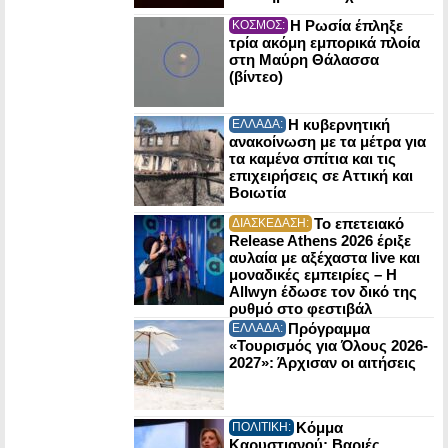
Η Ρωσία έπληξε
ΚΟΣΜΟΣ:
τρία ακόμη εμπορικά πλοία
στη Μαύρη Θάλασσα
(βίντεο)
Η κυβερνητική
ΕΛΛΑΔΑ:
ανακοίνωση με τα μέτρα για
τα καμένα σπίτια και τις
επιχειρήσεις σε Αττική και
Βοιωτία
Το επετειακό
ΔΙΑΣΚΕΔΑΣΗ:
Release Athens 2026 έριξε
αυλαία με αξέχαστα live και
μοναδικές εμπειρίες – Η
Allwyn έδωσε τον δικό της
ρυθμό στο φεστιβάλ
Πρόγραμμα
ΕΛΛΑΔΑ:
«Τουρισμός για Όλους 2026-
2027»: Άρχισαν οι αιτήσεις
Κόμμα
ΠΟΛΙΤΙΚΗ:
Καρυστιανού: Βαριές