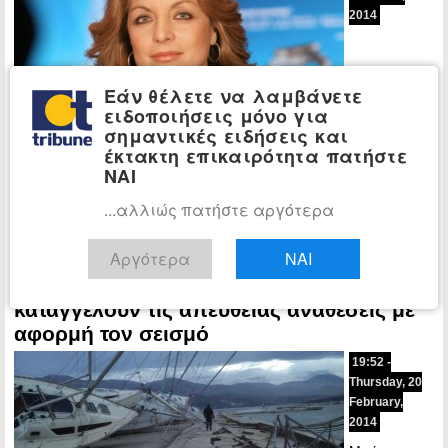
2014
Εάν θέλετε να λαμβάνετε
ειδοποιήσεις μόνο για
σημαντικές ειδήσεις και
έκτακτη επικαιρότητα πατήστε
Παρασκηνιακά κινείται τελευταία σύμφωνα με πληροφορίες η
ΝΑΙ
βουλευτής του ΠΑΣΟΚ Άντζελα Γκερέκου, η οποία οργανώνει την
...αλλιώς πατήστε αργότερα
υποψηφιότητά της για την…
Περισσότερα »
Αργότερα
ΝΑΙ
Κεφαλονιά: Οι επαγγελματίες
ΕΛΛΑΔΑ
καταγγέλουν τις απευθείας αναθέσεις με
αφορμή τον σεισμό
19:52 -
Thursday, 20
February,
2014