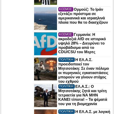
Ορμούζ: Το Ιράν
ΚΟΣΜΟΣ:
εξετάζει πρόστιμα σε
αμερικανικά και ισραηλινά
πλοία που θα το διασχίζουν
Γερμανία: Η
ΚΟΣΜΟΣ:
ακροδεξιά AfD σε ιστορικό
υψηλό 28% – Διευρύνει το
προβάδισμα από το
CDU/CSU του Μερτς
Η ΕΛ.Α.Σ.
ΠΟΛΙΤΙΚΗ:
προειδοποιεί τον
Μητσοτάκη: Σε έναν πόλεμο
οι πυρηνικές εγκαταστάσεις
μπορούν να γίνουν στόχος
του εχθρού
ΕΛ.Α.Σ.: Ο
ΠΟΛΙΤΙΚΗ:
Μητσοτάκης ζητά και τρίτη
τετραετία για ΝΑ ΜΗΝ
ΚΑΝΕΙ τίποτα! – Τα ψέματά
του για τη βιομηχανία
Η ΕΛ.Α.Σ. με λογική
ΠΟΛΙΤΙΚΗ: