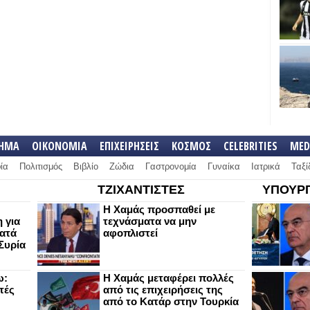
ΛΗΜΑ
ΟΙΚΟΝΟΜΙΑ
ΕΠΙΧΕΙΡΗΣΕΙΣ
ΚΟΣΜΟΣ
CELEBRITIES
MED
ία
Πολιτισμός
Βιβλίο
Ζώδια
Γαστρονομία
Γυναίκα
Ιατρικά
Ταξί
ΤΖΙΧΑΝΤΙΣΤΕΣ
ΥΠΟΥΡΓ
Η Χαμάς προσπαθεί με
 για
τεχνάσματα να μην
κατά
αφοπλιστεί
Συρία
ω:
Η Χαμάς μεταφέρει πολλές
τές
από τις επιχειρήσεις της
από το Κατάρ στην Τουρκία