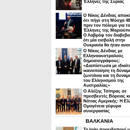
Έλληνες της Συρίας
Ο Νίκος Δένδιας αποκ
ότι πήγε στη Μόσχα 4
πριν τον πόλεμο για τ
Έλληνες της Μαριούπ
Ο Λαβρόφ τον διαβεβα
ότι μία εισβολή στην
Ουκρανία θα ήταν ανο
Ο Νίκος Δένδιας με
Ελληνοαυστραλούς
δημοσιογράφους:
«Διαπίστωσα με ιδιαίτ
ικανοποίηση τη δύναμη
ζωντάνια και τη δυναμ
του Ελληνισμού της
Αυστραλίας»
Ο Αλέξης Τσίπρας σε
πρεσβευτές Βόρειας κ
Νότιας Αμερικής: Η Ελ
Ομογένεια γέφυρα
συνεργασίας
ΒΑΛΚΑΝΙΑ
Το Ιράν προειδοποιεί γ