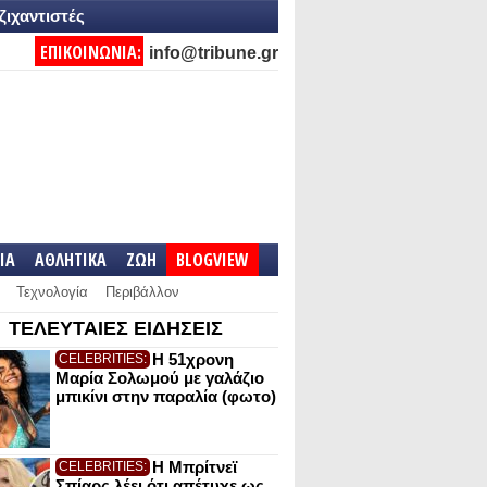
ζιχαντιστές
ΕΠΙΚΟΙΝΩΝΙΑ:
info@tribune.gr
IA
ΑΘΛΗΤΙΚΑ
ΖΩΗ
BLOGVIEW
Τεχνολογία
Περιβάλλον
ΤΕΛΕΥΤΑΙΕΣ ΕΙΔΗΣΕΙΣ
Η 51χρονη
CELEBRITIES:
Μαρία Σολωμού με γαλάζιο
μπικίνι στην παραλία (φωτο)
Η Μπρίτνεϊ
CELEBRITIES:
Σπίαρς λέει ότι απέτυχε ως