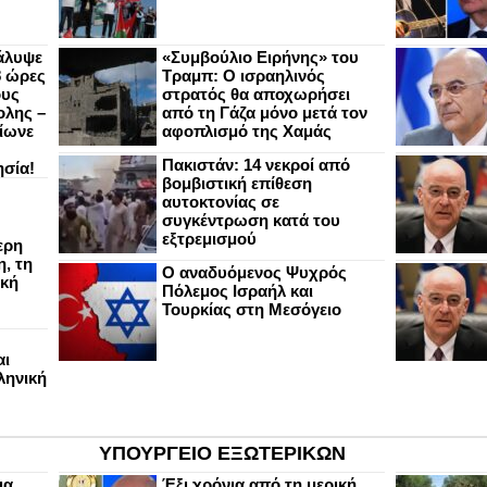
άλυψε
«Συμβούλιο Ειρήνης» του
8 ώρες
Τραμπ: Ο ισραηλινός
ους
στρατός θα αποχωρήσει
ολης –
από τη Γάζα μόνο μετά τον
ίωνε
αφοπλισμό της Χαμάς
Πακιστάν: 14 νεκροί από
ησία!
βομβιστική επίθεση
αυτοκτονίας σε
συγκέντρωση κατά του
εξτρεμισμού
ερη
, τη
Ο αναδυόμενος Ψυχρός
ική
Πόλεμος Ισραήλ και
Τουρκίας στη Μεσόγειο
αι
ληνική
ΥΠΟΥΡΓΕΙΟ ΕΞΩΤΕΡΙΚΩΝ
ια
Έξι χρόνια από τη μερική