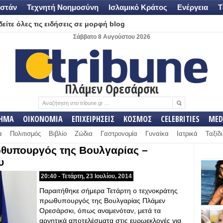
στάν
Τεχνητή Νοημοσύνη
Ισλαμικό Κράτος
Ενέργεια
Τ
είτε όλες τις ειδήσεις σε μορφή blog
Σάββατο 8 Αυγούστου 2026
Πλάμεν Ορεσάρσκι
ΛΗΜΑ
ΟΙΚΟΝΟΜΙΑ
ΕΠΙΧΕΙΡΗΣΕΙΣ
ΚΟΣΜΟΣ
CELEBRITIES
MED
α
Πολιτισμός
Βιβλίο
Ζώδια
Γαστρονομία
Γυναίκα
Ιατρικά
Ταξίδι
θυπουργός της Βουλγαρίας –
υ
20:40 - Τετάρτη, 23 Ιουλίου, 2014
Παραιτήθηκε σήμερα Τετάρτη ο τεχνοκράτης
πρωθυπουργός της Βουλγαρίας Πλάμεν
Ορεσάρσκι, όπως αναμενόταν, μετά τα
αρνητικά αποτελέσματα στις ευρωεκλογές για