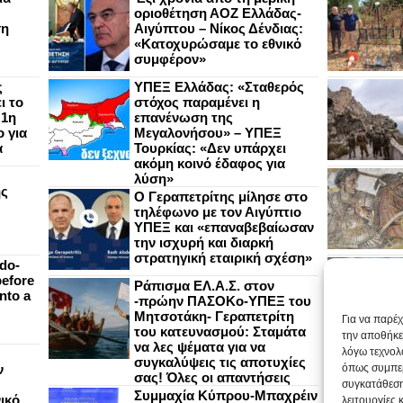
οριοθέτηση ΑΟΖ Ελλάδας-
ση
Αιγύπτου – Νίκος Δένδιας:
«Κατοχυρώσαμε το εθνικό
συμφέρον»
ς
ΥΠΕΞ Ελλάδας: «Σταθερός
ι το
στόχος παραμένει η
 1η
επανένωση της
 για
Μεγαλονήσου» – ΥΠΕΞ
α
Τουρκίας: «Δεν υπάρχει
ακόμη κοινό έδαφος για
λύση»
ής
Ο Γεραπετρίτης μίλησε στο
τηλέφωνο με τον Αιγύπτιο
ΥΠΕΞ και «επαναβεβαίωσαν
την ισχυρή και διαρκή
στρατηγική εταιρική σχέση»
do-
efore
Ράπισμα ΕΛ.Α.Σ. στον
nto a
-πρώην ΠΑΣΟΚο-ΥΠΕΞ του
Μητσοτάκη- Γεραπετρίτη
Για να παρέ
του κατευνασμού: Σταμάτα
την αποθήκε
να λες ψέματα για να
λόγω τεχνολ
συγκαλύψεις τις αποτυχίες
ν
όπως συμπερ
σας! Όλες οι απαντήσεις
συγκατάθεση
Συμμαχία Κύπρου-Μπαχρέιν
ικό
λειτουργίες 