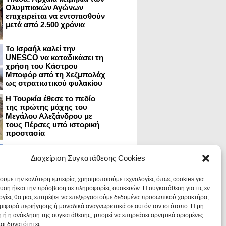
Ολυμπιακών Αγώνων
επιχειρείται να εντοπισθούν
μετά από 2.500 χρόνια
Το Ισραήλ καλεί την
UNESCO να καταδικάσει τη
χρήση του Κάστρου
Μποφόρ από τη Χεζμπολάχ
ως στρατιωτικού φυλακίου
Η Τουρκία έθεσε το πεδίο
της πρώτης μάχης του
Μεγάλου Αλεξάνδρου με
τους Πέρσες υπό ιστορική
προστασία
Μυστράς: Aνακαίνιση του
ανακτόρου στην
Διαχείριση Συγκατάθεσης Cookies
καστροπολιτεία και εκθέσεις
στο Παλάτι των Δεσποτών
χουμε την καλύτερη εμπειρία, χρησιμοποιούμε τεχνολογίες όπως cookies για
υση ή/και την πρόσβαση σε πληροφορίες συσκευών. Η συγκατάθεση για τις εν
ογίες θα μας επιτρέψει να επεξεργαστούμε δεδομένα προσωπικού χαρακτήρα,
Οι Νεάντερταλ έκαναν
ιφορά περιήγησης ή μοναδικά αναγνωριστικά σε αυτόν τον ιστότοπο. Η μη
οδοντιατρικές επεμβάσεις σε
χαλασμένα δόντια, σύμφωνα
 ή η ανάκληση της συγκατάθεσης, μπορεί να επηρεάσει αρνητικά ορισμένες
με ευρήματα
και δυνατότητες.