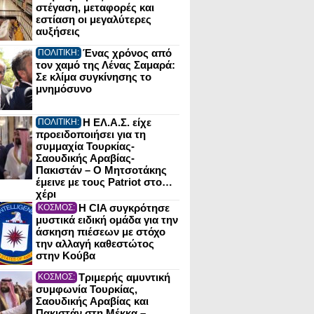
στέγαση, μεταφορές και
εστίαση οι μεγαλύτερες
αυξήσεις
Ένας χρόνος από
ΠΟΛΙΤΙΚΗ:
τον χαμό της Λένας Σαμαρά:
Σε κλίμα συγκίνησης το
μνημόσυνο
Η ΕΛ.Α.Σ. είχε
ΠΟΛΙΤΙΚΗ:
προειδοποιήσει για τη
συμμαχία Τουρκίας-
Σαουδικής Αραβίας-
Πακιστάν – Ο Μητσοτάκης
έμεινε με τους Patriot στο…
χέρι
Η CIA συγκρότησε
ΚΟΣΜΟΣ:
μυστικά ειδική ομάδα για την
άσκηση πιέσεων με στόχο
την αλλαγή καθεστώτος
στην Κούβα
Τριμερής αμυντική
ΚΟΣΜΟΣ:
συμφωνία Τουρκίας,
Σαουδικής Αραβίας και
Πακιστάν στη Μέκκα –