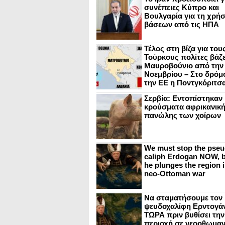
συνέπειες Κύπρο και
Βουλγαρία για τη χρή
βάσεων από τις ΗΠΑ
Τέλος στη βίζα για του
Τούρκους πολίτες βάζε
Μαυροβούνιο από την
Νοεμβρίου – Στο δρόμο
την ΕΕ η Ποντγκόριτσ
Σερβία: Εντοπίστηκαν
κρούσματα αφρικανικ
πανώλης των χοίρων
We must stop the pseu
caliph Erdogan NOW, b
he plunges the region i
neo-Ottoman war
Να σταματήσουμε τον
ψευδοχαλίφη Ερντογά
ΤΩΡΑ πριν βυθίσει την
περιοχή σε νεοοθωμαν