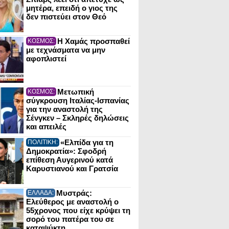
μητέρα, επειδή ο γιος της
δεν πιστεύει στον Θεό
Η Χαμάς προσπαθεί
ΚΟΣΜΟΣ:
με τεχνάσματα να μην
αφοπλιστεί
Μετωπική
ΚΟΣΜΟΣ:
σύγκρουση Ιταλίας-Ισπανίας
για την αναστολή της
Σένγκεν – Σκληρές δηλώσεις
και απειλές
«Ελπίδα για τη
ΠΟΛΙΤΙΚΗ:
Δημοκρατία»: Σφοδρή
επίθεση Αυγερινού κατά
Καρυστιανού και Γρατσία
Μυστράς:
ΕΛΛΑΔΑ:
Ελεύθερος με αναστολή ο
55χρονος που είχε κρύψει τη
σορό του πατέρα του σε
καταψύκτη