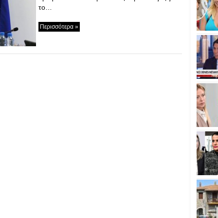
το…
Περισσότερα »