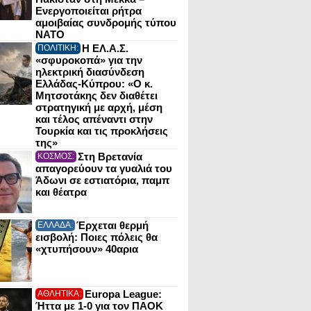
Ενεργοποιείται ρήτρα
αμοιβαίας συνδρομής τύπου
NATO
Η ΕΛ.Α.Σ.
ΠΟΛΙΤΙΚΗ:
«σφυροκοπά» για την
ηλεκτρική διασύνδεση
Ελλάδας-Κύπρου: «Ο κ.
Μητσοτάκης δεν διαθέτει
στρατηγική με αρχή, μέση
και τέλος απέναντι στην
Τουρκία και τις προκλήσεις
της»
Στη Βρετανία
ΚΟΣΜΟΣ:
απαγορεύουν τα γυαλιά του
Άδωνι σε εστιατόρια, παμπ
και θέατρα
Έρχεται θερμή
ΕΛΛΑΔΑ:
εισβολή: Ποιες πόλεις θα
«χτυπήσουν» 40αρια
Europa League:
ΑΘΛΗΤΙΚΑ:
Ήττα με 1-0 για τον ΠΑΟΚ