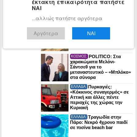
έκτακτη επικαιρότητα πατήστε
συνομιλίες με το Ιράν για τα
Στενά του Ορμούζ
ΝΑΙ
...αλλιώς πατήστε αργότερα
Λυκαβηττός:
ΕΛΛΑΔΑ:
57χρονη γυναίκα βρέθηκε
Αργότερα
ΝΑΙ
νεκρή σε σπηλιά κοντά
στους Αγίους Ισιδώρους
POLITICO: Στα
ΚΟΣΜΟΣ:
χαρακώματα Μελόνι-
Σάντσεθ για το
μεταναστευτικό – «Μπλόκο»
στα σύνορα
Πυρκαγιές:
ΕΛΛΑΔΑ:
«Κόκκινος συναγερμός» σε
Αττική και άλλες πέντε
περιοχές της χώρας την
Κυριακή
Τραγωδία στην
ΕΛΛΑΔΑ:
Πάρο: Νεκρό 4χρονο παιδί
σε πισίνα beach bar