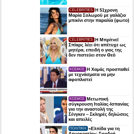
Η 51χρονη
CELEBRITIES:
Μαρία Σολωμού με γαλάζιο
μπικίνι στην παραλία (φωτο)
Η Μπρίτνεϊ
CELEBRITIES:
Σπίαρς λέει ότι απέτυχε ως
μητέρα, επειδή ο γιος της
δεν πιστεύει στον Θεό
Η Χαμάς προσπαθεί
ΚΟΣΜΟΣ:
με τεχνάσματα να μην
αφοπλιστεί
Μετωπική
ΚΟΣΜΟΣ:
σύγκρουση Ιταλίας-Ισπανίας
για την αναστολή της
Σένγκεν – Σκληρές δηλώσεις
και απειλές
«Ελπίδα για τη
ΠΟΛΙΤΙΚΗ:
Δημοκρατία»: Σφοδρή