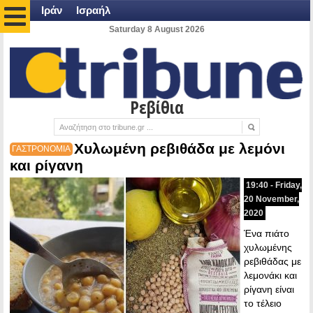
Ιράν
Ισραήλ
Saturday 8 August 2026
Ρεβίθια
Χυλωμένη ρεβιθάδα με λεμόνι
ΓΑΣΤΡΟΝΟΜΙΑ
και ρίγανη
19:40 - Friday,
20 November,
2020
Ένα πιάτο
χυλωμένης
ρεβιθάδας με
λεμονάκι και
ρίγανη είναι
το τέλειο