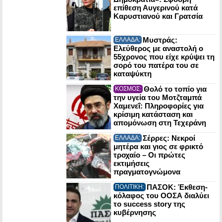
επίθεση Αυγερινού κατά
Καρυστιανού και Γρατσία
Μυστράς:
ΕΛΛΑΔΑ:
Ελεύθερος με αναστολή ο
55χρονος που είχε κρύψει τη
σορό του πατέρα του σε
καταψύκτη
Θολό το τοπίο για
ΚΟΣΜΟΣ:
την υγεία του Μοτζταμπά
Χαμενεΐ: Πληροφορίες για
κρίσιμη κατάσταση και
απομόνωση στη Τεχεράνη
Σέρρες: Νεκροί
ΕΛΛΑΔΑ:
μητέρα και γιος σε φρικτό
τροχαίο – Οι πρώτες
εκτιμήσεις
πραγματογνώμονα
ΠΑΣΟΚ: Έκθεση-
ΠΟΛΙΤΙΚΗ:
κόλαφος του ΟΟΣΑ διαλύει
το success story της
κυβέρνησης