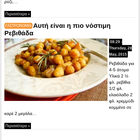
ρύζι,…
Περισσότερα »
Αυτή είναι η πιο νόστιμη
ΓΑΣΤΡΟΝΟΜΙΑ
Ρεβιθάδα
08:29 -
Thursday, 28
May, 2015
Ρεβιθάδα για
4-5 άτομα
Υλικά 2 ½
φλ. ρεβίθια
1/2 φλ.
ελαιόλαδο 2
φλ. κρεμμύδι
κομμένο σε
καρέ 2 μεγάλα…
Περισσότερα »