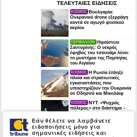
ΤΕΛΕΥΤΑΙΕΣ ΕΙΔΗΣΕΙΣ
Βουλγαρία:
ΚΟΣΜΟΣ:
Ουκρανικό drone εξερράγη
κοντά σε αγωγό φυσικού
αερίου
Ηφαίστειο
ΠΕΡΙΒΑΛΛΟΝ:
Σαντορίνης: Ο νεκρός
έφηβος του τσουνάμι λύνει
το μυστήριο της Πομπηίας
του Αιγαίου
Η Ρωσία έπληξε
ΚΟΣΜΟΣ:
πλοία και στρατιωτικές
εγκαταστάσεις που
υποστηρίζουν την Ουκρανία
σε Οδησσό και Μικολάιφ
NYT: «Ψυχρός
ΚΟΣΜΟΣ:
πόλεμος» στο διάστημα –
Μάχες για βάσεις και
φυσικούς πόρους στη
Εάν θέλετε να λαμβάνετε
Σελήνη
ειδοποιήσεις μόνο για
σημαντικές ειδήσεις και
Ομάν: «Θετικές» οι
ΚΟΣΜΟΣ: