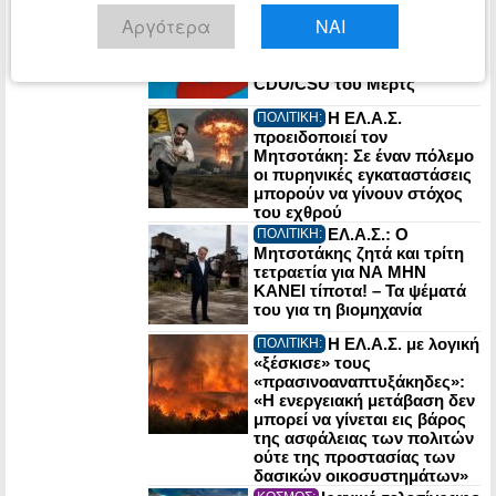
Γερμανία: Η
ΚΟΣΜΟΣ:
Αργότερα
ΝΑΙ
ακροδεξιά AfD σε ιστορικό
υψηλό 28% – Διευρύνει το
προβάδισμα από το
CDU/CSU του Μερτς
Η ΕΛ.Α.Σ.
ΠΟΛΙΤΙΚΗ:
προειδοποιεί τον
Μητσοτάκη: Σε έναν πόλεμο
οι πυρηνικές εγκαταστάσεις
μπορούν να γίνουν στόχος
του εχθρού
ΕΛ.Α.Σ.: Ο
ΠΟΛΙΤΙΚΗ:
Μητσοτάκης ζητά και τρίτη
τετραετία για ΝΑ ΜΗΝ
ΚΑΝΕΙ τίποτα! – Τα ψέματά
του για τη βιομηχανία
Η ΕΛ.Α.Σ. με λογική
ΠΟΛΙΤΙΚΗ:
«ξέσκισε» τους
«πρασινοαναπτυξάκηδες»:
«Η ενεργειακή μετάβαση δεν
μπορεί να γίνεται εις βάρος
της ασφάλειας των πολιτών
ούτε της προστασίας των
δασικών οικοσυστημάτων»