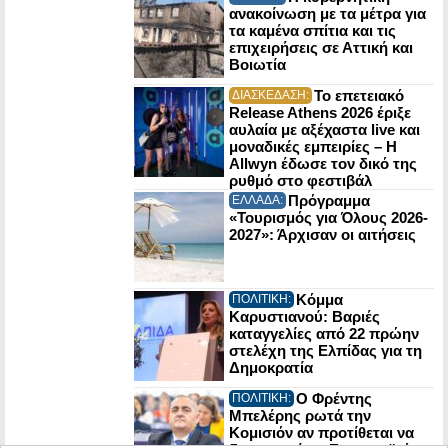
ανακοίνωση με τα μέτρα για
τα καμένα σπίτια και τις
επιχειρήσεις σε Αττική και
Βοιωτία
Το επετειακό
ΔΙΑΣΚΕΔΑΣΗ:
Release Athens 2026 έριξε
αυλαία με αξέχαστα live και
μοναδικές εμπειρίες – Η
Allwyn έδωσε τον δικό της
ρυθμό στο φεστιβάλ
Πρόγραμμα
ΕΛΛΑΔΑ:
«Τουρισμός για Όλους 2026-
2027»: Άρχισαν οι αιτήσεις
Κόμμα
ΠΟΛΙΤΙΚΗ:
Καρυστιανού: Βαριές
καταγγελίες από 22 πρώην
στελέχη της Ελπίδας για τη
Δημοκρατία
Ο Φρέντης
ΠΟΛΙΤΙΚΗ:
Μπελέρης ρωτά την
Κομισιόν αν προτίθεται να