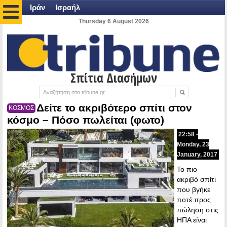
Ιράν
Ισραήλ
Thursday 6 August 2026
Σπίτια Διασήμων
Δείτε το ακριβότερο σπίτι στον
ΚΟΣΜΟΣ
κόσμο – Πόσο πωλείται (φωτο)
22:58 -
Monday, 23
January, 2017
Το πιο
ακριβό σπίτι
που βγήκε
ποτέ προς
πώληση στις
ΗΠΑ είναι