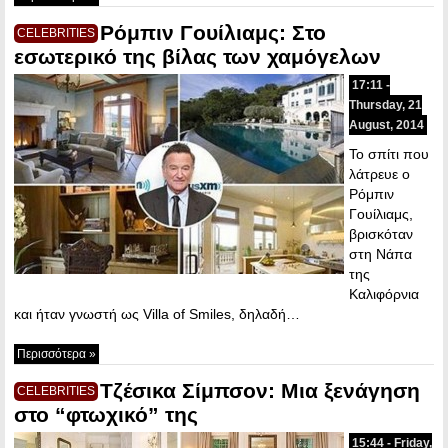
Ρόμπιν Γουίλιαμς: Στο
CELEBRITIES
εσωτερικό της βίλας των χαμόγελων
17:11 -
Thursday, 21
August, 2014
Το σπίτι που
λάτρευε ο
Ρόμπιν
Γουίλιαμς,
βρισκόταν
στη Νάπα
της
Καλιφόρνια
και ήταν γνωστή ως Villa of Smiles, δηλαδή…
Περισσότερα »
Τζέσικα Σίμπσον: Μια ξενάγηση
CELEBRITIES
στο “φτωχικό” της
15:44 - Friday,