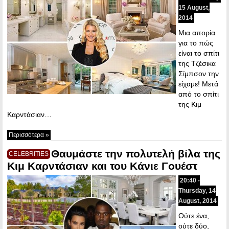
15 August,
2014
Μια απορία
για το πώς
είναι το σπίτι
της Τζέσικα
Σίμπσον την
είχαμε! Μετά
από το σπίτι
της Κιμ
Καρντάσιαν…
Περισσότερα »
Θαυμάστε την πολυτελή βίλα της
CELEBRITIES
Κιμ Καρντάσιαν και του Κάνιε Γουέστ
20:40 -
Thursday, 14
August, 2014
Ούτε ένα,
ούτε δύο,