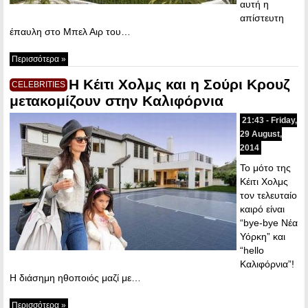
αυτή η
απίστευτη
έπαυλη στο Μπελ Αιρ του…
Περισσότερα »
Η Κέιτι Χολμς και η Σούρι Κρουζ
CELEBRITIES
μετακομίζουν στην Καλιφόρνια
21:43 - Friday,
29 August,
2014
Το μότο της
Κέιτι Χολμς
τον τελευταίο
καιρό είναι
“bye-bye Νέα
Υόρκη” και
“hello
Καλιφόρνια”!
Η διάσημη ηθοποιός μαζί με…
Περισσότερα »