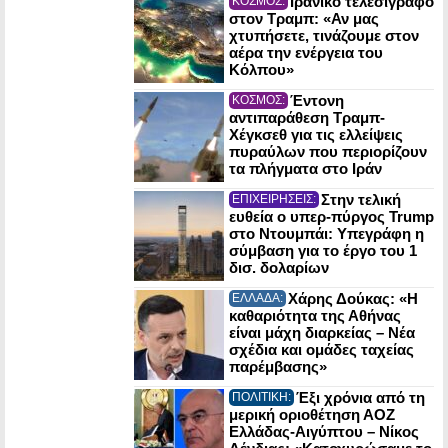
Ιρανικό τελεσίγραφο
ΚΟΣΜΟΣ:
στον Τραμπ: «Αν μας
χτυπήσετε, τινάζουμε στον
αέρα την ενέργεια του
Κόλπου»
Έντονη
ΚΟΣΜΟΣ:
αντιπαράθεση Τραμπ-
Χέγκσεθ για τις ελλείψεις
πυραύλων που περιορίζουν
τα πλήγματα στο Ιράν
Στην τελική
ΕΠΙΧΕΙΡΗΣΕΙΣ:
ευθεία ο υπερ-πύργος Trump
στο Ντουμπάι: Υπεγράφη η
σύμβαση για το έργο του 1
δισ. δολαρίων
Χάρης Δούκας: «Η
ΕΛΛΑΔΑ:
καθαριότητα της Αθήνας
είναι μάχη διαρκείας – Νέα
σχέδια και ομάδες ταχείας
παρέμβασης»
Έξι χρόνια από τη
ΠΟΛΙΤΙΚΗ:
μερική οριοθέτηση ΑΟΖ
Ελλάδας-Αιγύπτου – Νίκος