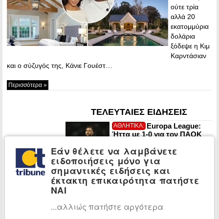
ούτε τρία
αλλά 20
εκατομμύρια
δολάρια
ξόδεψε η Κιμ
Καρντάσιαν
και ο σύζυγός της, Κάνιε Γουέστ…
Περισσότερα »
ΤΕΛΕΥΤΑΙΕΣ ΕΙΔΗΣΕΙΣ
Europa League:
ΑΘΛΗΤΙΚΑ:
Ήττα με 1-0 για τον ΠΑΟΚ
στην Τούμπα από την
Εάν θέλετε να λαμβάνετε
Άντερλεχτ
ειδοποιήσεις μόνο για
σημαντικές ειδήσεις και
Ορμούζ: Το Ιράν
ΚΟΣΜΟΣ:
έκτακτη επικαιρότητα πατήστε
εξετάζει πρόστιμα σε
ΝΑΙ
αμερικανικά και ισραηλινά
πλοία που θα το διασχίζουν
...αλλιώς πατήστε αργότερα