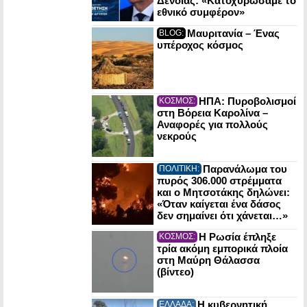
Δένδιας: «Κατοχυρώσαμε το
εθνικό συμφέρον»
Μαυριτανία – Ένας
BLOG:
υπέροχος κόσμος
ΗΠΑ: Πυροβολισμοί
ΚΟΣΜΟΣ:
στη Βόρεια Καρολίνα –
Αναφορές για πολλούς
νεκρούς
Παρανάλωμα του
ΠΟΛΙΤΙΚΗ:
πυρός 306.000 στρέμματα
και ο Μητσοτάκης δηλώνει:
«Όταν καίγεται ένα δάσος
δεν σημαίνει ότι χάνεται…»
Η Ρωσία έπληξε
ΚΟΣΜΟΣ:
τρία ακόμη εμπορικά πλοία
στη Μαύρη Θάλασσα
(βίντεο)
Η κυβερνητική
ΕΛΛΑΔΑ: