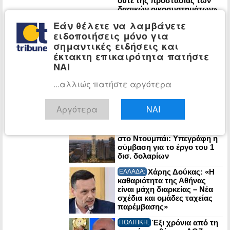
ούτε της προστασίας των
δασικών οικοσυστημάτων»
Ιρανικό τελεσίγραφο
ΚΟΣΜΟΣ:
Εάν θέλετε να λαμβάνετε
στον Τραμπ: «Αν μας
ειδοποιήσεις μόνο για
χτυπήσετε, τινάζουμε στον
σημαντικές ειδήσεις και
αέρα την ενέργεια του
Κόλπου»
έκτακτη επικαιρότητα πατήστε
ΝΑΙ
Έντονη
ΚΟΣΜΟΣ:
αντιπαράθεση Τραμπ-
...αλλιώς πατήστε αργότερα
Χέγκσεθ για τις ελλείψεις
πυραύλων που περιορίζουν
τα πλήγματα στο Ιράν
Αργότερα
ΝΑΙ
Στην τελική
ΕΠΙΧΕΙΡΗΣΕΙΣ:
ευθεία ο υπερ-πύργος Trump
στο Ντουμπάι: Υπεγράφη η
σύμβαση για το έργο του 1
δισ. δολαρίων
Χάρης Δούκας: «Η
ΕΛΛΑΔΑ:
καθαριότητα της Αθήνας
είναι μάχη διαρκείας – Νέα
σχέδια και ομάδες ταχείας
παρέμβασης»
Έξι χρόνια από τη
ΠΟΛΙΤΙΚΗ: