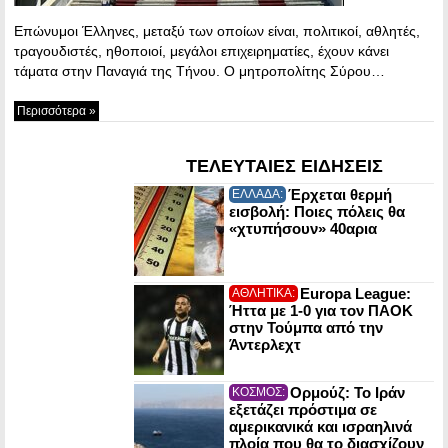
Επώνυμοι Έλληνες, μεταξύ των οποίων είναι, πολιτικοί, αθλητές,
τραγουδιστές, ηθοποιοί, μεγάλοι επιχειρηματίες, έχουν κάνει
τάματα στην Παναγιά της Τήνου. Ο μητροπολίτης Σύρου…
Περισσότερα »
ΤΕΛΕΥΤΑΙΕΣ ΕΙΔΗΣΕΙΣ
Έρχεται θερμή
ΕΛΛΑΔΑ:
εισβολή: Ποιες πόλεις θα
«χτυπήσουν» 40αρια
Europa League:
ΑΘΛΗΤΙΚΑ:
Ήττα με 1-0 για τον ΠΑΟΚ
στην Τούμπα από την
Άντερλεχτ
Ορμούζ: Το Ιράν
ΚΟΣΜΟΣ:
εξετάζει πρόστιμα σε
αμερικανικά και ισραηλινά
πλοία που θα το διασχίζουν