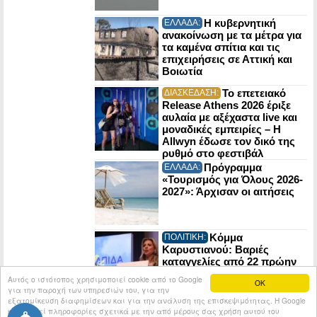
Η κυβερνητική
ΕΛΛΑΔΑ:
ανακοίνωση με τα μέτρα για
τα καμένα σπίτια και τις
επιχειρήσεις σε Αττική και
Βοιωτία
Το επετειακό
ΔΙΑΣΚΕΔΑΣΗ:
Release Athens 2026 έριξε
αυλαία με αξέχαστα live και
μοναδικές εμπειρίες – Η
Allwyn έδωσε τον δικό της
ρυθμό στο φεστιβάλ
Πρόγραμμα
ΕΛΛΑΔΑ:
«Τουρισμός για Όλους 2026-
2027»: Άρχισαν οι αιτήσεις
Κόμμα
ΠΟΛΙΤΙΚΗ:
Καρυστιανού: Βαριές
καταγγελίες από 22 πρώην
στελέχη της Ελπίδας για τη
Αυτός ο ιστότοπος χρησιμοποιεί cookie από το Google
OK
Δημοκρατία
για την παροχή των υπηρεσιών του, για την
εξατομίκευση διαφημίσεων και για την ανάλυση της επισκεψιμότητας. Η Google
κοινοποιεί πληροφορίες σχετικά με την από μέρους σας χρήση αυτού του