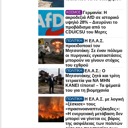
Γερμανία: Η
ΚΟΣΜΟΣ:
ακροδεξιά AfD σε ιστορικό
υψηλό 28% – Διευρύνει το
προβάδισμα από το
CDU/CSU του Μερτς
Η ΕΛ.Α.Σ.
ΠΟΛΙΤΙΚΗ:
προειδοποιεί τον
Μητσοτάκη: Σε έναν πόλεμο
οι πυρηνικές εγκαταστάσεις
μπορούν να γίνουν στόχος
του εχθρού
ΕΛ.Α.Σ.: Ο
ΠΟΛΙΤΙΚΗ:
Μητσοτάκης ζητά και τρίτη
τετραετία για ΝΑ ΜΗΝ
ΚΑΝΕΙ τίποτα! – Τα ψέματά
του για τη βιομηχανία
Η ΕΛ.Α.Σ. με λογική
ΠΟΛΙΤΙΚΗ:
«ξέσκισε» τους
«πρασινοαναπτυξάκηδες»:
«Η ενεργειακή μετάβαση δεν
μπορεί να γίνεται εις βάρος
της ασφάλειας των πολιτών