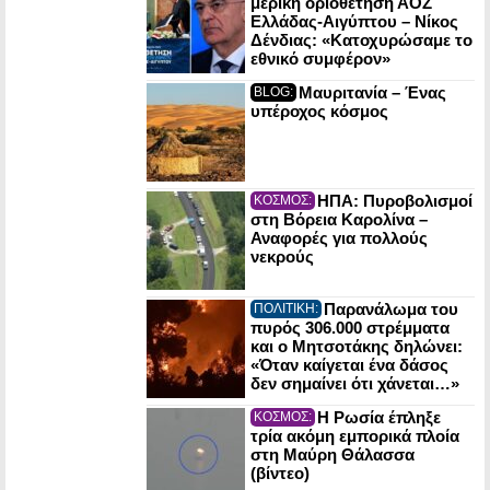
μερική οριοθέτηση ΑΟΖ
Ελλάδας-Αιγύπτου – Νίκος
Δένδιας: «Κατοχυρώσαμε το
εθνικό συμφέρον»
Μαυριτανία – Ένας
BLOG:
υπέροχος κόσμος
ΗΠΑ: Πυροβολισμοί
ΚΟΣΜΟΣ:
στη Βόρεια Καρολίνα –
Αναφορές για πολλούς
νεκρούς
Παρανάλωμα του
ΠΟΛΙΤΙΚΗ:
πυρός 306.000 στρέμματα
και ο Μητσοτάκης δηλώνει:
«Όταν καίγεται ένα δάσος
δεν σημαίνει ότι χάνεται…»
Η Ρωσία έπληξε
ΚΟΣΜΟΣ:
τρία ακόμη εμπορικά πλοία
στη Μαύρη Θάλασσα
(βίντεο)