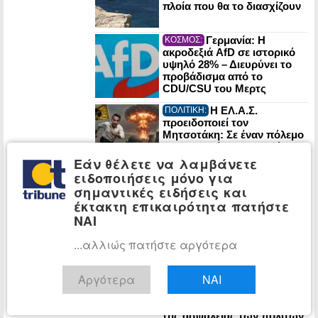
πλοία που θα το διασχίζουν
Γερμανία: Η
ΚΟΣΜΟΣ:
ακροδεξιά AfD σε ιστορικό
υψηλό 28% – Διευρύνει το
προβάδισμα από το
CDU/CSU του Μερτς
Η ΕΛ.Α.Σ.
ΠΟΛΙΤΙΚΗ:
προειδοποιεί τον
Μητσοτάκη: Σε έναν πόλεμο
οι πυρηνικές εγκαταστάσεις
μπορούν να γίνουν στόχος
Εάν θέλετε να λαμβάνετε
του εχθρού
ειδοποιήσεις μόνο για
ΕΛ.Α.Σ.: Ο
ΠΟΛΙΤΙΚΗ:
σημαντικές ειδήσεις και
Μητσοτάκης ζητά και τρίτη
έκτακτη επικαιρότητα πατήστε
τετραετία για ΝΑ ΜΗΝ
ΝΑΙ
ΚΑΝΕΙ τίποτα! – Τα ψέματά
του για τη βιομηχανία
...αλλιώς πατήστε αργότερα
Η ΕΛ.Α.Σ. με λογική
ΠΟΛΙΤΙΚΗ:
«ξέσκισε» τους
Αργότερα
ΝΑΙ
«πρασινοαναπτυξάκηδες»:
«Η ενεργειακή μετάβαση δεν
μπορεί να γίνεται εις βάρος
της ασφάλειας των πολιτών