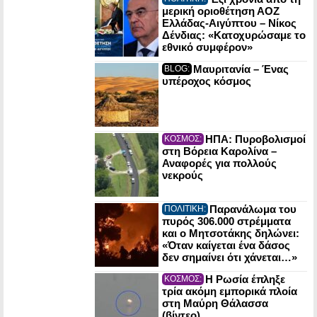
μερική οριοθέτηση ΑΟΖ
Ελλάδας-Αιγύπτου – Νίκος
Δένδιας: «Κατοχυρώσαμε το
εθνικό συμφέρον»
Μαυριτανία – Ένας
BLOG:
υπέροχος κόσμος
ΗΠΑ: Πυροβολισμοί
ΚΟΣΜΟΣ:
στη Βόρεια Καρολίνα –
Αναφορές για πολλούς
νεκρούς
Παρανάλωμα του
ΠΟΛΙΤΙΚΗ:
πυρός 306.000 στρέμματα
και ο Μητσοτάκης δηλώνει:
«Όταν καίγεται ένα δάσος
δεν σημαίνει ότι χάνεται…»
Η Ρωσία έπληξε
ΚΟΣΜΟΣ:
τρία ακόμη εμπορικά πλοία
στη Μαύρη Θάλασσα
(βίντεο)