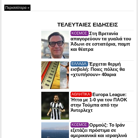
Περισσότερα »
ΤΕΛΕΥΤΑΙΕΣ ΕΙΔΗΣΕΙΣ
Στη Βρετανία
ΚΟΣΜΟΣ:
απαγορεύουν τα γυαλιά του
Άδωνι σε εστιατόρια, παμπ
και θέατρα
Έρχεται θερμή
ΕΛΛΑΔΑ:
εισβολή: Ποιες πόλεις θα
«χτυπήσουν» 40αρια
Europa League:
ΑΘΛΗΤΙΚΑ:
Ήττα με 1-0 για τον ΠΑΟΚ
στην Τούμπα από την
Άντερλεχτ
Ορμούζ: Το Ιράν
ΚΟΣΜΟΣ:
εξετάζει πρόστιμα σε
αμερικανικά και ισραηλινά