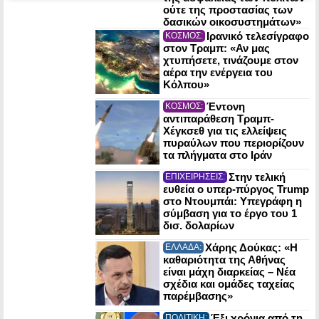
ούτε της προστασίας των
δασικών οικοσυστημάτων»
Ιρανικό τελεσίγραφο
ΚΟΣΜΟΣ:
στον Τραμπ: «Αν μας
χτυπήσετε, τινάζουμε στον
αέρα την ενέργεια του
Κόλπου»
Έντονη
ΚΟΣΜΟΣ:
αντιπαράθεση Τραμπ-
Χέγκσεθ για τις ελλείψεις
πυραύλων που περιορίζουν
τα πλήγματα στο Ιράν
Στην τελική
ΕΠΙΧΕΙΡΗΣΕΙΣ:
ευθεία ο υπερ-πύργος Trump
στο Ντουμπάι: Υπεγράφη η
σύμβαση για το έργο του 1
δισ. δολαρίων
Χάρης Δούκας: «Η
ΕΛΛΑΔΑ:
καθαριότητα της Αθήνας
είναι μάχη διαρκείας – Νέα
σχέδια και ομάδες ταχείας
παρέμβασης»
Έξι χρόνια από τη
ΠΟΛΙΤΙΚΗ: