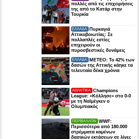
πολλές από τις επιχειρήσεις
της από το Κατάρ στην
Τουρκία
Πυρκαγιά
ΕΛΛΑΔΑ:
Αττικοβοιωτίας: Σε
πολλαπλές εστίες
επιχειρούν οι
πυροσβεστικές δυνάμεις
ΜΕΤΕΟ: Το 42% των
ΕΛΛΑΔΑ:
δασών της Αττικής κάηκε τα
τελευταία δέκα χρόνια
Champions
ΑΘΛΗΤΙΚΑ:
League: «Κόλλησε» στο 0-0
με τη Ναϊμέγκεν ο
Ολυμπιακός
WWF:
ΠΕΡΙΒΑΛΛΟΝ:
Περισσότερα από 180.000
στρέμματα καμένων
δασικών εκτάσεων σε λίγες