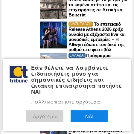
τα καμένα σπίτια και τις
επιχειρήσεις σε Αττική και
Βοιωτία
Το επετειακό
ΔΙΑΣΚΕΔΑΣΗ:
Release Athens 2026 έριξε
αυλαία με αξέχαστα live και
μοναδικές εμπειρίες – Η
Allwyn έδωσε τον δικό της
ρυθμό στο φεστιβάλ
Πρόγραμμα
ΕΛΛΑΔΑ:
«Τουρισμός για Όλους 2026-
2027»: Άρχισαν οι αιτήσεις
Εάν θέλετε να λαμβάνετε
ειδοποιήσεις μόνο για
σημαντικές ειδήσεις και
έκτακτη επικαιρότητα πατήστε
Κόμμα
ΠΟΛΙΤΙΚΗ:
Καρυστιανού: Βαριές
ΝΑΙ
καταγγελίες από 22 πρώην
στελέχη της Ελπίδας για τη
...αλλιώς πατήστε αργότερα
Δημοκρατία
Ο Φρέντης
ΠΟΛΙΤΙΚΗ:
Αργότερα
ΝΑΙ
Μπελέρης ρωτά την
Κομισιόν αν προτίθεται να
δημιουργήσει Ευρωπαϊκό