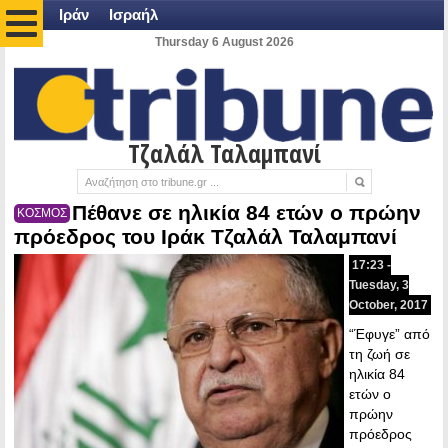
Ιράν
Ισραήλ
Thursday 6 August 2026
Τζαλάλ Ταλαμπανί
Πέθανε σε ηλικία 84 ετών ο πρώην
ΚΟΣΜΟΣ
πρόεδρος του Ιράκ Τζαλάλ Ταλαμπανί
17:23 -
Tuesday, 3
October, 2017
“Έφυγε” από
τη ζωή σε
ηλικία 84
ετών ο
πρώην
πρόεδρος