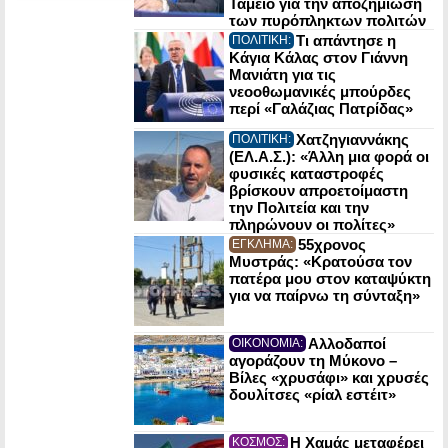
Ταμείο για την αποζημίωση
των πυρόπληκτων πολιτών
Τι απάντησε η
ΠΟΛΙΤΙΚΗ:
Κάγια Κάλας στον Γιάννη
Μανιάτη για τις
νεοοθωμανικές μπούρδες
περί «Γαλάζιας Πατρίδας»
Χατζηγιαννάκης
ΠΟΛΙΤΙΚΗ:
(ΕΛ.Α.Σ.): «Άλλη μια φορά οι
φυσικές καταστροφές
βρίσκουν απροετοίμαστη
την Πολιτεία και την
πληρώνουν οι πολίτες»
55χρονος
ΕΓΚΛΗΜΑ:
Μυστράς: «Κρατούσα τον
πατέρα μου στον καταψύκτη
για να παίρνω τη σύνταξη»
Αλλοδαποί
ΟΙΚΟΝΟΜΙΑ:
αγοράζουν τη Μύκονο –
Βίλες «χρυσάφι» και χρυσές
δουλίτσες «ρίαλ εστέιτ»
Η Χαμάς μεταφέρει
ΚΟΣΜΟΣ: