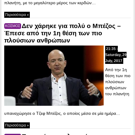
πλανήτη, με το μεγαλύτερο μέρος των κερδών…
Περισσότερα »
Δεν χάρηκε για πολύ ο Μπέζος –
ΚΟΣΜΟΣ
Έπεσε από την 1η θέση των πιο
πλούσιων ανθρώπων
21:35 -
Saturday, 29
July, 2017
Από την 1η
θέση των πιο
πλούσιων
ανθρώπων
του πλανήτη
υπαναχώρησε ο Τζεφ Μπέζος, ο οποίος μέσα σε μία ημέρα…
Περισσότερα »