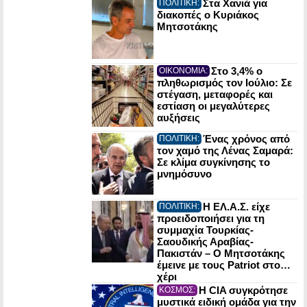
Στα Χανιά για
ΠΟΛΙΤΙΚΗ:
διακοπές ο Κυριάκος
Μητσοτάκης
Στο 3,4% ο
ΟΙΚΟΝΟΜΙΑ:
πληθωρισμός τον Ιούλιο: Σε
στέγαση, μεταφορές και
εστίαση οι μεγαλύτερες
αυξήσεις
Ένας χρόνος από
ΠΟΛΙΤΙΚΗ:
τον χαμό της Λένας Σαμαρά:
Σε κλίμα συγκίνησης το
μνημόσυνο
Η ΕΛ.Α.Σ. είχε
ΠΟΛΙΤΙΚΗ:
προειδοποιήσει για τη
συμμαχία Τουρκίας-
Σαουδικής Αραβίας-
Πακιστάν – Ο Μητσοτάκης
έμεινε με τους Patriot στο…
χέρι
Η CIA συγκρότησε
ΚΟΣΜΟΣ:
μυστικά ειδική ομάδα για την