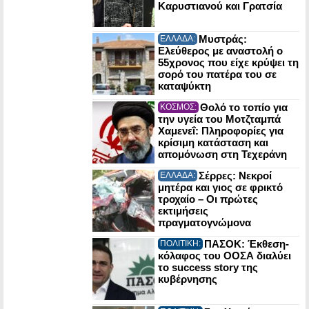
Καρυστιανού και Γρατσία
Μυστράς:
ΕΛΛΑΔΑ:
Ελεύθερος με αναστολή ο
55χρονος που είχε κρύψει τη
σορό του πατέρα του σε
καταψύκτη
Θολό το τοπίο για
ΚΟΣΜΟΣ:
την υγεία του Μοτζταμπά
Χαμενεΐ: Πληροφορίες για
κρίσιμη κατάσταση και
απομόνωση στη Τεχεράνη
Σέρρες: Νεκροί
ΕΛΛΑΔΑ:
μητέρα και γιος σε φρικτό
τροχαίο – Οι πρώτες
εκτιμήσεις
πραγματογνώμονα
ΠΑΣΟΚ: Έκθεση-
ΠΟΛΙΤΙΚΗ:
κόλαφος του ΟΟΣΑ διαλύει
το success story της
κυβέρνησης