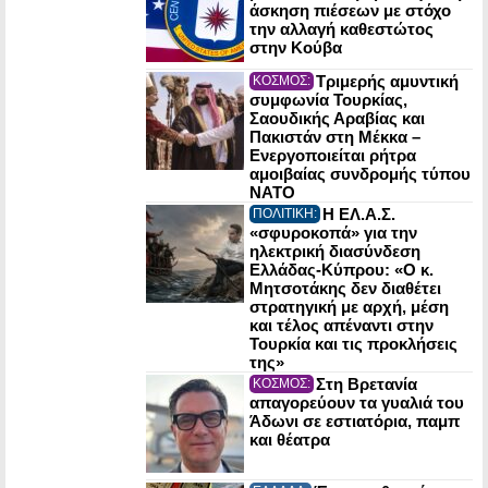
άσκηση πιέσεων με στόχο
την αλλαγή καθεστώτος
στην Κούβα
Τριμερής αμυντική
ΚΟΣΜΟΣ:
συμφωνία Τουρκίας,
Σαουδικής Αραβίας και
Πακιστάν στη Μέκκα –
Ενεργοποιείται ρήτρα
αμοιβαίας συνδρομής τύπου
NATO
Η ΕΛ.Α.Σ.
ΠΟΛΙΤΙΚΗ:
«σφυροκοπά» για την
ηλεκτρική διασύνδεση
Ελλάδας-Κύπρου: «Ο κ.
Μητσοτάκης δεν διαθέτει
στρατηγική με αρχή, μέση
και τέλος απέναντι στην
Τουρκία και τις προκλήσεις
της»
Στη Βρετανία
ΚΟΣΜΟΣ:
απαγορεύουν τα γυαλιά του
Άδωνι σε εστιατόρια, παμπ
και θέατρα