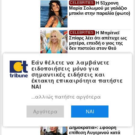
Η 51χρονη
CELEBRITIES:
Μαρία Σολωμού με γαλάζιο
μπικίνι στην παραλία (φωτο)
Η Μπρίτνεϊ
CELEBRITIES:
Σπίαρς λέει ότι απέτυχε ως
μητέρα, επειδή ο γιος της
δεν πιστεύει στον Θεό
Εάν θέλετε να λαμβάνετε
Η Χαμάς προσπαθεί
ΚΟΣΜΟΣ:
ειδοποιήσεις μόνο για
με τεχνάσματα να μην
αφοπλιστεί
σημαντικές ειδήσεις και
έκτακτη επικαιρότητα πατήστε
ΝΑΙ
Μετωπική
ΚΟΣΜΟΣ:
...αλλιώς πατήστε αργότερα
σύγκρουση Ιταλίας-Ισπανίας
για την αναστολή της
Σένγκεν – Σκληρές δηλώσεις
Αργότερα
ΝΑΙ
και απειλές
«Ελπίδα για τη
ΠΟΛΙΤΙΚΗ:
Δημοκρατία»: Σφοδρή
επίθεση Αυγερινού κατά