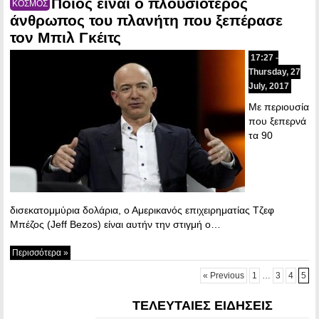
Ποιος είναι ο πλουσιότερος
ΚΟΣΜΟΣ
άνθρωπος του πλανήτη που ξεπέρασε
τον Μπιλ Γκέιτς
17:27 -
Thursday, 27
July, 2017
Με περιουσία
που ξεπερνά
τα 90
δισεκατομμύρια δολάρια, ο Αμερικανός επιχειρηματίας Τζεφ
Μπέζος (Jeff Bezos) είναι αυτήν την στιγμή ο…
Περισσότερα »
« Previous
1
…
3
4
5
ΤΕΛΕΥΤΑΙΕΣ ΕΙΔΗΣΕΙΣ