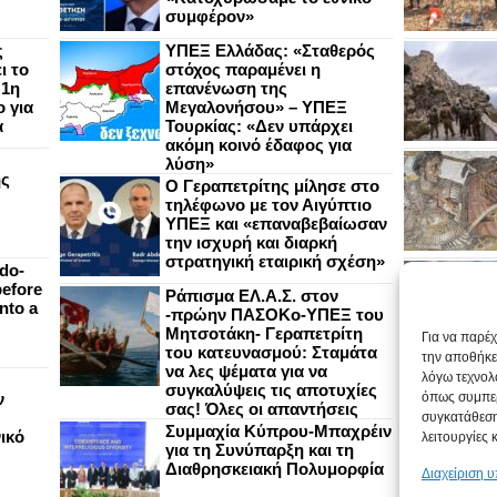
συμφέρον»
ς
ΥΠΕΞ Ελλάδας: «Σταθερός
ι το
στόχος παραμένει η
 1η
επανένωση της
 για
Μεγαλονήσου» – ΥΠΕΞ
α
Τουρκίας: «Δεν υπάρχει
ακόμη κοινό έδαφος για
λύση»
ής
Ο Γεραπετρίτης μίλησε στο
τηλέφωνο με τον Αιγύπτιο
ΥΠΕΞ και «επαναβεβαίωσαν
την ισχυρή και διαρκή
στρατηγική εταιρική σχέση»
do-
efore
Ράπισμα ΕΛ.Α.Σ. στον
nto a
-πρώην ΠΑΣΟΚο-ΥΠΕΞ του
Μητσοτάκη- Γεραπετρίτη
Για να παρέ
του κατευνασμού: Σταμάτα
την αποθήκε
να λες ψέματα για να
λόγω τεχνολ
συγκαλύψεις τις αποτυχίες
ν
όπως συμπερ
σας! Όλες οι απαντήσεις
συγκατάθεση
Συμμαχία Κύπρου-Μπαχρέιν
ικό
λειτουργίες 
για τη Συνύπαρξη και τη
Διαθρησκειακή Πολυμορφία
Διαχείριση 