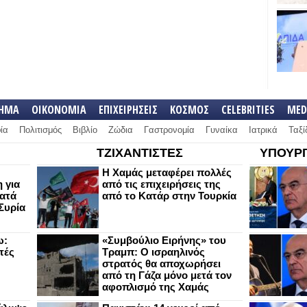
ΛΗΜΑ
ΟΙΚΟΝΟΜΙΑ
ΕΠΙΧΕΙΡΗΣΕΙΣ
ΚΟΣΜΟΣ
CELEBRITIES
MED
ία
Πολιτισμός
Βιβλίο
Ζώδια
Γαστρονομία
Γυναίκα
Ιατρικά
Ταξί
ΤΖΙΧΑΝΤΙΣΤΕΣ
ΥΠΟΥΡΓ
Η Χαμάς μεταφέρει πολλές
 για
από τις επιχειρήσεις της
κατά
από το Κατάρ στην Τουρκία
Συρία
ω:
«Συμβούλιο Ειρήνης» του
τές
Τραμπ: Ο ισραηλινός
στρατός θα αποχωρήσει
από τη Γάζα μόνο μετά τον
αφοπλισμό της Χαμάς