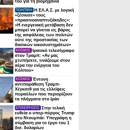
του για τη βιομηχανία
Η ΕΛ.Α.Σ. με λογική
ΠΟΛΙΤΙΚΗ:
«ξέσκισε» τους
«πρασινοαναπτυξάκηδες»:
«Η ενεργειακή μετάβαση δεν
μπορεί να γίνεται εις βάρος
της ασφάλειας των πολιτών
ούτε της προστασίας των
δασικών οικοσυστημάτων»
Ιρανικό τελεσίγραφο
ΚΟΣΜΟΣ:
στον Τραμπ: «Αν μας
χτυπήσετε, τινάζουμε στον
αέρα την ενέργεια του
Κόλπου»
Έντονη
ΚΟΣΜΟΣ:
αντιπαράθεση Τραμπ-
Χέγκσεθ για τις ελλείψεις
πυραύλων που περιορίζουν
τα πλήγματα στο Ιράν
Στην τελική
ΕΠΙΧΕΙΡΗΣΕΙΣ:
ευθεία ο υπερ-πύργος Trump
στο Ντουμπάι: Υπεγράφη η
σύμβαση για το έργο του 1
δισ. δολαρίων