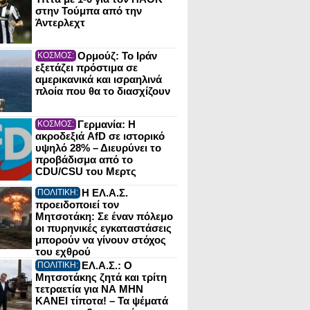
στην Τούμπα από την
Άντερλεχτ
Ορμούζ: Το Ιράν
ΚΟΣΜΟΣ:
εξετάζει πρόστιμα σε
αμερικανικά και ισραηλινά
πλοία που θα το διασχίζουν
Γερμανία: Η
ΚΟΣΜΟΣ:
ακροδεξιά AfD σε ιστορικό
υψηλό 28% – Διευρύνει το
προβάδισμα από το
CDU/CSU του Μερτς
Η ΕΛ.Α.Σ.
ΠΟΛΙΤΙΚΗ:
προειδοποιεί τον
Μητσοτάκη: Σε έναν πόλεμο
οι πυρηνικές εγκαταστάσεις
μπορούν να γίνουν στόχος
του εχθρού
ΕΛ.Α.Σ.: Ο
ΠΟΛΙΤΙΚΗ:
Μητσοτάκης ζητά και τρίτη
τετραετία για ΝΑ ΜΗΝ
ΚΑΝΕΙ τίποτα! – Τα ψέματά