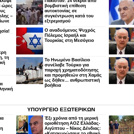
άλυψε
Πακιστάν: 14 νεκροί από
8 ώρες
βομβιστική επίθεση
ους
αυτοκτονίας σε
ολης –
συγκέντρωση κατά του
ίωνε
εξτρεμισμού
Ο αναδυόμενος Ψυχρός
ησία!
Πόλεμος Ισραήλ και
Τουρκίας στη Μεσόγειο
ερη
, τη
Το Ηνωμένο Βασίλειο
ική
συνέλαβε Τούρκο για
παροχή χρηματοδότησης
και προμηθειών στη Χαμάς
ως δήθεν… ανθρωπιστική
αι
βοήθεια
ληνική
ΥΠΟΥΡΓΕΙΟ ΕΞΩΤΕΡΙΚΩΝ
ια
Έξι χρόνια από τη μερική
οριοθέτηση ΑΟΖ Ελλάδας-
ση
Αιγύπτου – Νίκος Δένδιας:
«Κατοχυρώσαμε το εθνικό