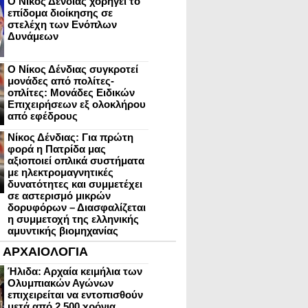
Ο Νίκος Δένδιας χορηγεί το
επίδομα διοίκησης σε
στελέχη των Ενόπλων
Δυνάμεων
Ο Νίκος Δένδιας συγκροτεί
μονάδες από πολίτες-
οπλίτες: Μονάδες Ειδικών
Επιχειρήσεων εξ ολοκλήρου
από εφέδρους
Νίκος Δένδιας: Για πρώτη
φορά η Πατρίδα μας
αξιοποιεί οπλικά συστήματα
με ηλεκτρομαγνητικές
δυνατότητες και συμμετέχει
σε αστερισμό μικρών
δορυφόρων – Διασφαλίζεται
η συμμετοχή της ελληνικής
αμυντικής βιομηχανίας
ΑΡΧΑΙΟΛΟΓΙΑ
Ήλιδα: Αρχαία κειμήλια των
Ολυμπιακών Αγώνων
επιχειρείται να εντοπισθούν
μετά από 2.500 χρόνια