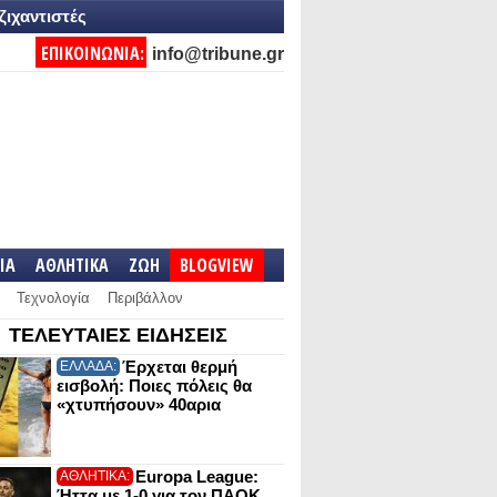
ζιχαντιστές
ΕΠΙΚΟΙΝΩΝΙΑ:
info@tribune.gr
IA
ΑΘΛΗΤΙΚΑ
ΖΩΗ
BLOGVIEW
Τεχνολογία
Περιβάλλον
ΤΕΛΕΥΤΑΙΕΣ ΕΙΔΗΣΕΙΣ
Έρχεται θερμή
ΕΛΛΑΔΑ:
εισβολή: Ποιες πόλεις θα
«χτυπήσουν» 40αρια
Europa League:
ΑΘΛΗΤΙΚΑ:
Ήττα με 1-0 για τον ΠΑΟΚ