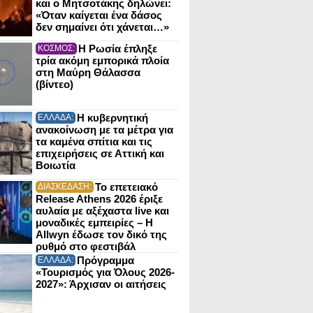
και ο Μητσοτάκης δηλώνει:
«Όταν καίγεται ένα δάσος
δεν σημαίνει ότι χάνεται…»
Η Ρωσία έπληξε
ΚΟΣΜΟΣ:
τρία ακόμη εμπορικά πλοία
στη Μαύρη Θάλασσα
(βίντεο)
Η κυβερνητική
ΕΛΛΑΔΑ:
ανακοίνωση με τα μέτρα για
τα καμένα σπίτια και τις
επιχειρήσεις σε Αττική και
Βοιωτία
Το επετειακό
ΔΙΑΣΚΕΔΑΣΗ:
Release Athens 2026 έριξε
αυλαία με αξέχαστα live και
μοναδικές εμπειρίες – Η
Allwyn έδωσε τον δικό της
ρυθμό στο φεστιβάλ
Πρόγραμμα
ΕΛΛΑΔΑ:
«Τουρισμός για Όλους 2026-
2027»: Άρχισαν οι αιτήσεις