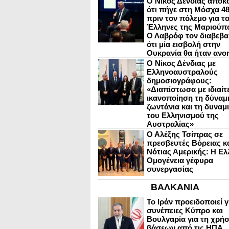
Ο Νίκος Δένδιας αποκ
ότι πήγε στη Μόσχα 4
πριν τον πόλεμο για τ
Έλληνες της Μαριούπ
Ο Λαβρόφ τον διαβεβα
ότι μία εισβολή στην
Ουκρανία θα ήταν ανο
Ο Νίκος Δένδιας με
Ελληνοαυστραλούς
δημοσιογράφους:
«Διαπίστωσα με ιδιαίτ
ικανοποίηση τη δύναμη
ζωντάνια και τη δυναμ
του Ελληνισμού της
Αυστραλίας»
Ο Αλέξης Τσίπρας σε
πρεσβευτές Βόρειας κ
Νότιας Αμερικής: Η Ελ
Ομογένεια γέφυρα
συνεργασίας
ΒΑΛΚΑΝΙΑ
Το Ιράν προειδοποιεί γ
συνέπειες Κύπρο και
Βουλγαρία για τη χρή
βάσεων από τις ΗΠΑ