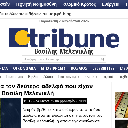
στάν
Τεχνητή Νοημοσύνη
Ισλαμικό Κράτος
Ενέργεια
Τ
είτε όλες τις ειδήσεις σε μορφή blog
Παρασκευή 7 Αυγούστου 2026
Βασίλης Μελενικλής
ΛΗΜΑ
ΟΙΚΟΝΟΜΙΑ
ΕΠΙΧΕΙΡΗΣΕΙΣ
ΚΟΣΜΟΣ
CELEBRITIES
MED
α
Πολιτισμός
Βιβλίο
Ζώδια
Γαστρονομία
Γυναίκα
Ιατρικά
Ταξίδι
ια τον δεύτερο αδελφό που είχαν
ν Βασίλη Μελενικλή
19:12 - Δευτέρα, 25 Φεβρουαρίου, 2019
Νεκρός βρέθηκε και ο δεύτερος από τα δύο
αδέλφια που εμπλέκονται στην υπόθεση του
Βασίλη Μελενικλή, η οποία είχε συγκλονίσει…