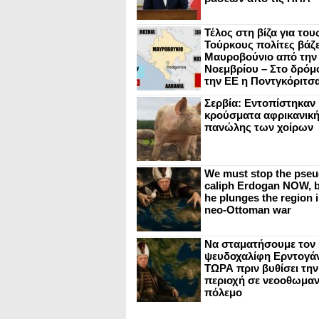
Τέλος στη βίζα για του
Τούρκους πολίτες βάζε
Μαυροβούνιο από την
Νοεμβρίου – Στο δρόμο
την ΕΕ η Ποντγκόριτσ
Σερβία: Εντοπίστηκαν
κρούσματα αφρικανικ
πανώλης των χοίρων
We must stop the pseu
caliph Erdogan NOW, b
he plunges the region i
neo-Ottoman war
Να σταματήσουμε τον
ψευδοχαλίφη Ερντογά
ΤΩΡΑ πριν βυθίσει την
περιοχή σε νεοοθωμαν
πόλεμο