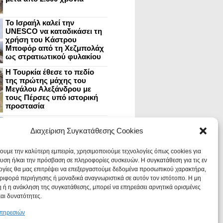
Το Ισραήλ καλεί την
UNESCO να καταδικάσει τη
χρήση του Κάστρου
Μποφόρ από τη Χεζμπολάχ
ως στρατιωτικού φυλακίου
Η Τουρκία έθεσε το πεδίο
της πρώτης μάχης του
Μεγάλου Αλεξάνδρου με
τους Πέρσες υπό ιστορική
προστασία
Μυστράς: Aνακαίνιση του
ανακτόρου στην
Διαχείριση Συγκατάθεσης Cookies
καστροπολιτεία και εκθέσεις
στο Παλάτι των Δεσποτών
χουμε την καλύτερη εμπειρία, χρησιμοποιούμε τεχνολογίες όπως cookies για
υση ή/και την πρόσβαση σε πληροφορίες συσκευών. Η συγκατάθεση για τις εν
ογίες θα μας επιτρέψει να επεξεργαστούμε δεδομένα προσωπικού χαρακτήρα,
Οι Νεάντερταλ έκαναν
ιφορά περιήγησης ή μοναδικά αναγνωριστικά σε αυτόν τον ιστότοπο. Η μη
οδοντιατρικές επεμβάσεις σε
χαλασμένα δόντια, σύμφωνα
 ή η ανάκληση της συγκατάθεσης, μπορεί να επηρεάσει αρνητικά ορισμένες
με ευρήματα
και δυνατότητες.
υπηρεσιών