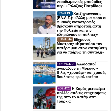
νεοοθωμανικές μπούρδες
περί «Γαλάζιας Πατρίδας»
Χατζηγιαννάκης
ΠΟΛΙΤΙΚΗ:
(ΕΛ.Α.Σ.): «Άλλη μια φορά οι
φυσικές καταστροφές
βρίσκουν απροετοίμαστη
την Πολιτεία και την
πληρώνουν οι πολίτες»
55χρονος
ΕΓΚΛΗΜΑ:
Μυστράς: «Κρατούσα τον
πατέρα μου στον καταψύκτη
για να παίρνω τη σύνταξη»
Αλλοδαποί
ΟΙΚΟΝΟΜΙΑ:
αγοράζουν τη Μύκονο –
Βίλες «χρυσάφι» και χρυσές
δουλίτσες «ρίαλ εστέιτ»
Η Χαμάς μεταφέρει
ΚΟΣΜΟΣ:
πολλές από τις επιχειρήσεις
της από το Κατάρ στην
Τουρκία