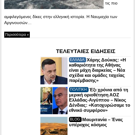
τις πιο
αμφιλεγόμενες δίκες στην ελληνική ιστορία. Η Ναυμαχία των
Αργινουσών…
Περισσότερα »
ΤΕΛΕΥΤΑΙΕΣ ΕΙΔΗΣΕΙΣ
Χάρης Δούκας: «Η
ΕΛΛΑΔΑ:
καθαριότητα της Αθήνας
είναι μάχη διαρκείας – Νέα
σχέδια και ομάδες ταχείας
παρέμβασης»
Έξι χρόνια από τη
ΠΟΛΙΤΙΚΗ:
μερική οριοθέτηση ΑΟΖ
Ελλάδας-Αιγύπτου – Νίκος
Δένδιας: «Κατοχυρώσαμε το
εθνικό συμφέρον»
Μαυριτανία – Ένας
BLOG:
υπέροχος κόσμος