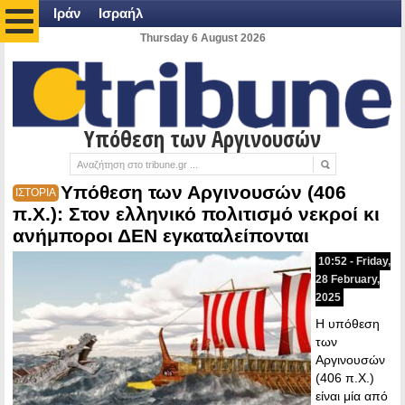
Ιράν
Ισραήλ
Thursday 6 August 2026
Υπόθεση των Αργινουσών
Υπόθεση των Αργινουσών (406
ΙΣΤΟΡΙΑ
π.Χ.): Στον ελληνικό πολιτισμό νεκροί κι
ανήμποροι ΔΕΝ εγκαταλείπονται
10:52 - Friday,
28 February,
2025
Η υπόθεση
των
Αργινουσών
(406 π.Χ.)
είναι μία από