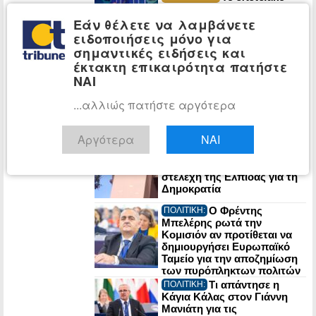
Release Athens 2026 έριξε
αυλαία με αξέχαστα live και
Εάν θέλετε να λαμβάνετε
μοναδικές εμπειρίες – Η
ειδοποιήσεις μόνο για
Allwyn έδωσε τον δικό της
σημαντικές ειδήσεις και
ρυθμό στο φεστιβάλ
έκτακτη επικαιρότητα πατήστε
Πρόγραμμα
ΕΛΛΑΔΑ:
ΝΑΙ
«Τουρισμός για Όλους 2026-
2027»: Άρχισαν οι αιτήσεις
...αλλιώς πατήστε αργότερα
Αργότερα
ΝΑΙ
Κόμμα
ΠΟΛΙΤΙΚΗ:
Καρυστιανού: Βαριές
καταγγελίες από 22 πρώην
στελέχη της Ελπίδας για τη
Δημοκρατία
Ο Φρέντης
ΠΟΛΙΤΙΚΗ:
Μπελέρης ρωτά την
Κομισιόν αν προτίθεται να
δημιουργήσει Ευρωπαϊκό
Ταμείο για την αποζημίωση
των πυρόπληκτων πολιτών
Τι απάντησε η
ΠΟΛΙΤΙΚΗ:
Κάγια Κάλας στον Γιάννη
Μανιάτη για τις