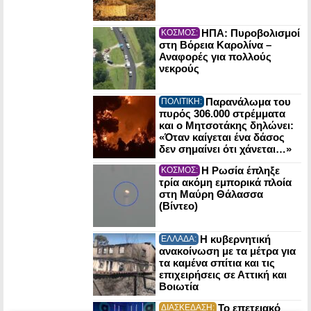
ΗΠΑ: Πυροβολισμοί
ΚΟΣΜΟΣ:
στη Βόρεια Καρολίνα –
Αναφορές για πολλούς
νεκρούς
Παρανάλωμα του
ΠΟΛΙΤΙΚΗ:
πυρός 306.000 στρέμματα
και ο Μητσοτάκης δηλώνει:
«Όταν καίγεται ένα δάσος
δεν σημαίνει ότι χάνεται…»
Η Ρωσία έπληξε
ΚΟΣΜΟΣ:
τρία ακόμη εμπορικά πλοία
στη Μαύρη Θάλασσα
(Βίντεο)
Η κυβερνητική
ΕΛΛΑΔΑ:
ανακοίνωση με τα μέτρα για
τα καμένα σπίτια και τις
επιχειρήσεις σε Αττική και
Βοιωτία
Το επετειακό
ΔΙΑΣΚΕΔΑΣΗ: