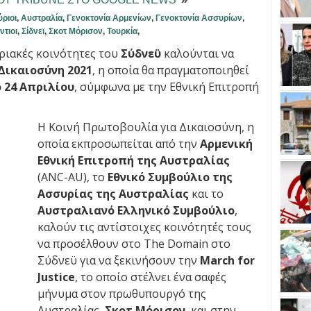
ριοι
,
Αυστραλία
,
Γενοκτονία Αρμενίων
,
Γενοκτονία Ασσυρίων
,
ντιοι
,
Σίδνεϊ
,
Σκοτ Μόρισον
,
Τουρκία
,
υριακές κοινότητες του
Σύδνεϋ
καλούνται να
 Δικαιοσύνη 2021
, η οποία θα πραγματοποιηθεί
 24 Απριλίου
, σύμφωνα με την Εθνική Επιτροπή
Η Κοινή Πρωτοβουλία για Δικαιοσύνη, η
οποία εκπροσωπείται από την
Αρμενική
Εθνική Επιτροπή της Αυστραλίας
(ANC-AU), το
Εθνικό Συμβούλιο της
Ασσυρίας της Αυστραλίας
και το
Αυστραλιανό Ελληνικό Συμβούλιο
,
καλούν τις αντίστοιχες κοινότητές τους
να προσέλθουν στο The Domain στο
Σύδνεϋ για να ξεκινήσουν την
March for
Justice
, το οποίο στέλνει ένα σαφές
μήνυμα στον πρωθυπουργό της
Αυστραλίας,
Σκοτ Μόρισον
, και στην