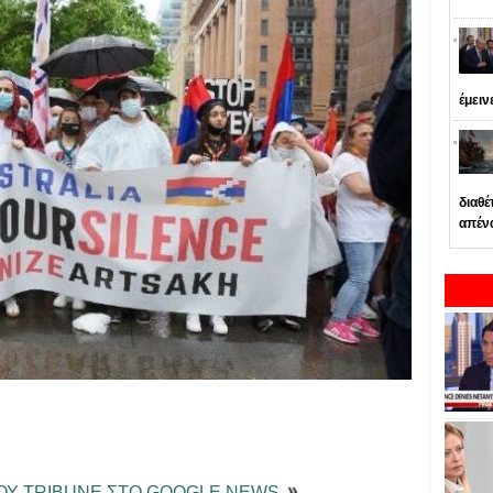
έμειν
διαθέ
απέν
ΤΟΥ TRIBUNE ΣΤΟ GOOGLE NEWS