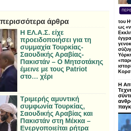
ΠΕΡΙ
 περισσότερα άρθρα
του Η
ως «ν
Η ΕΛ.Α.Σ. είχε
Εκκλη
έγγρα
προειδοποιήσει για τη
γενοκ
συμμαχία Τουρκίας-
σύζυγ
Σαουδικής Αραβίας-
Υόρκη
Πακιστάν – Ο Μητσοτάκης
«παρα
ιστορ
έμεινε με τους Patriot
Κορσ
στο… χέρι
Η An
Τεχν
σύντ
Τριμερής αμυντική
ανθρ
συμφωνία Τουρκίας,
παγκ
Σαουδικής Αραβίας και
Πακιστάν στη Μέκκα –
Ενεργοποιείται ρήτρα