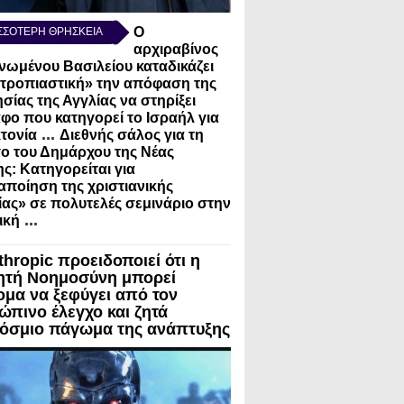
Ο
ΣΣΟΤΕΡΗ ΘΡΗΣΚΕΙΑ
αρχιραβίνος
νωμένου Βασιλείου καταδικάζει
τροπιαστική» την απόφαση της
σίας της Αγγλίας να στηρίξει
φο που κατηγορεί το Ισραήλ για
...
τονία
Διεθνής σάλος για τη
ο του Δημάρχου της Νέας
ς: Κατηγορείται για
ποίηση της χριστιανικής
ίας» σε πολυτελές σεμινάριο στην
...
ική
thropic προειδοποιεί ότι η
ητή Νοημοσύνη μπορεί
ομα να ξεφύγει από τον
ώπινο έλεγχο και ζητά
όσμιο πάγωμα της ανάπτυξης