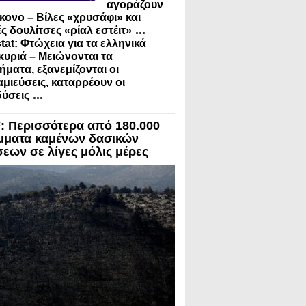
αγοράζουν
κονο – Βίλες «χρυσάφι» και
...
ς δουλίτσες «ρίαλ εστέιτ»
tat: Φτώχεια για τα ελληνικά
κυριά – Μειώνονται τα
ήματα, εξανεμίζονται οι
μιεύσεις, καταρρέουν οι
...
ύσεις
 Περισσότερα από 180.000
μματα καμένων δασικών
σεων σε λίγες μόλις μέρες