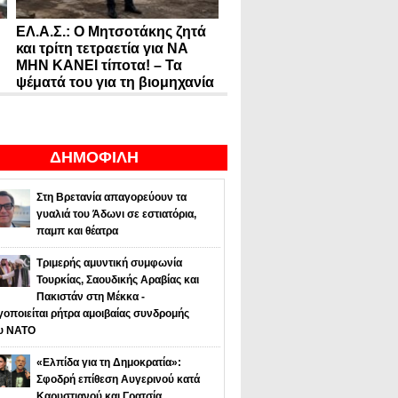
ΕΛ.Α.Σ.: Ο Μητσοτάκης ζητά
και τρίτη τετραετία για ΝΑ
ΜΗΝ ΚΑΝΕΙ τίποτα! – Τα
ψέματά του για τη βιομηχανία
ΔΗΜΟΦΙΛΗ
Στη Βρετανία απαγορεύουν τα
γυαλιά του Άδωνι σε εστιατόρια,
παμπ και θέατρα
Τριμερής αμυντική συμφωνία
Τουρκίας, Σαουδικής Αραβίας και
Πακιστάν στη Μέκκα -
οποιείται ρήτρα αμοιβαίας συνδρομής
υ NATO
«Ελπίδα για τη Δημοκρατία»:
Σφοδρή επίθεση Αυγερινού κατά
Καρυστιανού και Γρατσία