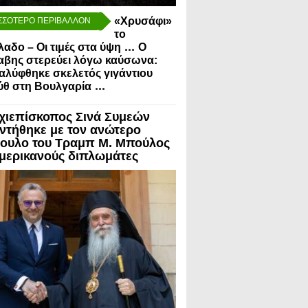
«Χρυσάφι»
ΣΣΟΤΕΡΟ ΠΕΡΙΒΑΛΛΟΝ
το
...
λαδο – Οι τιμές στα ύψη
Ο
αβης στερεύει λόγω καύσωνα:
λύφθηκε σκελετός γιγάντιου
...
ύθ στη Βουλγαρία
χιεπίσκοπος Σινά Συμεών
ντήθηκε με τον ανώτερο
ουλο του Τραμπ Μ. Μπούλος
Αμερικανούς διπλωμάτες