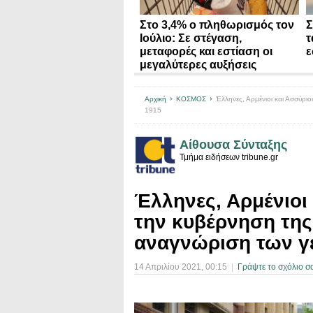
Στο 3,4% ο πληθωρισμός τον
Σ
Ιούλιο: Σε στέγαση,
τ
μεταφορές και εστίαση οι
ε
μεγαλύτερες αυξήσεις
Αρχική
ΚΟΣΜΟΣ
Έλληνες, Αρμένιοι και Ασσύριο
1915
Αίθουσα Σύνταξης
Τμήμα ειδήσεων tribune.gr
Έλληνες, Αρμένιοι
την κυβέρνηση της
αναγνώριση των γ
14 Απριλίου 2021
, 00:15
|
Γράψτε το σχόλιο σ