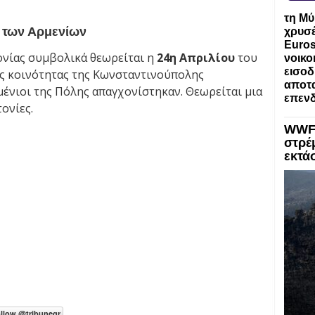
τη Μύ
α των Αρμενίων
χρυσέ
Euros
ονίας συμβολικά θεωρείται η
24η Απριλίου
του
νοικο
εισοδ
κής κοινότητας της Κωνσταντινούπολης
αποτα
μένιοι της Πόλης απαγχονίστηκαν. Θεωρείται μια
επενδ
ονίες.
WWF:
στρέ
εκτά