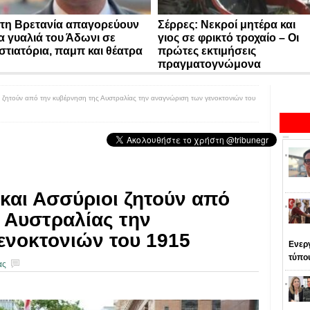
τη Βρετανία απαγορεύουν
Σέρρες: Νεκροί μητέρα και
α γυαλιά του Άδωνι σε
γιος σε φρικτό τροχαίο – Οι
στιατόρια, παμπ και θέατρα
πρώτες εκτιμήσεις
πραγματογνώμονα
ι ζητούν από την κυβέρνηση της Αυστραλίας την αναγνώριση των γενοκτονιών του
 και Ασσύριοι ζητούν από
 Αυστραλίας την
ενοκτονιών του 1915
Ενεργ
τύπο
ας