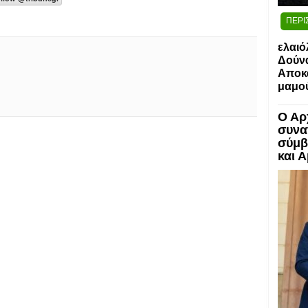
ΠΕΡΙ
ελαιό
Δούν
Αποκα
μαμο
Ο Αρ
συνα
σύμβ
και 