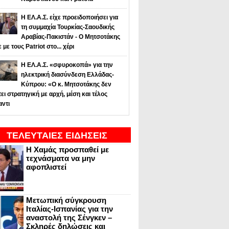
Η ΕΛ.Α.Σ. είχε προειδοποιήσει για
τη συμμαχία Τουρκίας-Σαουδικής
Αραβίας-Πακιστάν - Ο Μητσοτάκης
ε με τους Patriot στο... χέρι
Η ΕΛ.Α.Σ. «σφυροκοπά» για την
ηλεκτρική διασύνδεση Ελλάδας-
Κύπρου: «Ο κ. Μητσοτάκης δεν
τει στρατηγική με αρχή, μέση και τέλος
αντι
ΤΕΛΕΥΤΑΙΕΣ ΕΙΔΗΣΕΙΣ
Η Χαμάς προσπαθεί με
τεχνάσματα να μην
αφοπλιστεί
Μετωπική σύγκρουση
Ιταλίας-Ισπανίας για την
αναστολή της Σένγκεν –
Σκληρές δηλώσεις και