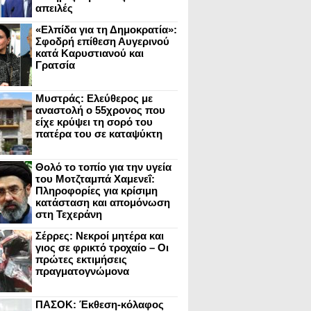
απειλές
«Ελπίδα για τη Δημοκρατία»:
Σφοδρή επίθεση Αυγερινού
κατά Καρυστιανού και
Γρατσία
Μυστράς: Ελεύθερος με
αναστολή ο 55χρονος που
είχε κρύψει τη σορό του
πατέρα του σε καταψύκτη
Θολό το τοπίο για την υγεία
του Μοτζταμπά Χαμενεΐ:
Πληροφορίες για κρίσιμη
κατάσταση και απομόνωση
στη Τεχεράνη
Σέρρες: Νεκροί μητέρα και
γιος σε φρικτό τροχαίο – Οι
πρώτες εκτιμήσεις
πραγματογνώμονα
ΠΑΣΟΚ: Έκθεση-κόλαφος