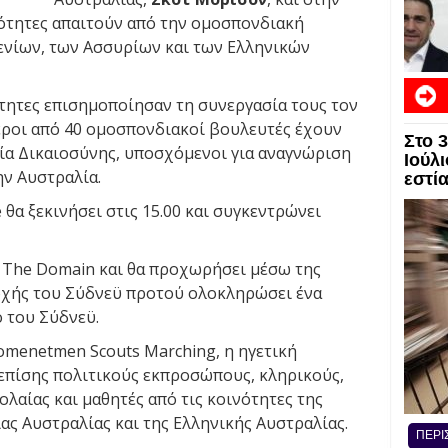
νότητες απαιτούν από την ομοσπονδιακή
νίων, των Ασσυρίων και των Ελληνικών
ότητες επισημοποίησαν τη συνεργασία τους τον
εροι από 40 ομοσπονδιακοί βουλευτές έχουν
Στο 
ία Δικαιοσύνης, υποσχόμενοι για αναγνώριση
Ιούλι
ην Αυστραλία.
εστί
e θα ξεκινήσει στις 15.00 και συγκεντρώνει
ο The Domain και θα προχωρήσει μέσω της
οχής του Σύδνεϋ προτού ολοκληρώσει ένα
 του Σύδνεϋ.
menetmen Scouts Marching, η ηγετική
επίσης πολιτικούς εκπροσώπους, κληρικούς,
ολαίας και μαθητές από τις κοινότητες της
ας Αυστραλίας και της Ελληνικής Αυστραλίας.
ΠΕΡΙ