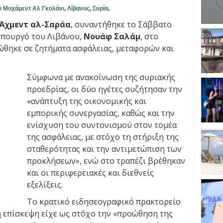
ύ Μοχάμεντ Αλ Γκολάνι
,
Λίβανος
,
Συρία
,
Άχμεντ αλ-Σαράα
, συναντήθηκε το Σάββατο
υπουργό του Λιβάνου,
Νουάφ Σαλάμ
, στο
ώθηκε σε ζητήματα ασφάλειας, μεταφορών και
Σύμφωνα με ανακοίνωση της συριακής
προεδρίας, οι δύο ηγέτες συζήτησαν την
«ανάπτυξη της οικονομικής και
εμπορικής συνεργασίας, καθώς και την
ενίσχυση του συντονισμού στον τομέα
της ασφάλειας, με στόχο τη στήριξη της
σταθερότητας και την αντιμετώπιση των
προκλήσεων», ενώ στο τραπέζι βρέθηκαν
και οι περιφερειακές και διεθνείς
εξελίξεις.
Το κρατικό ειδησεογραφικό πρακτορείο
 η επίσκεψη είχε ως στόχο την «προώθηση της