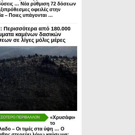
...
ύσεις
Νέα ρύθμιση 72 δόσεων
ηξιπρόθεσμες οφειλές στην
...
α – Ποιες υπάγονται
 Περισσότερα από 180.000
μματα καμένων δασικών
σεων σε λίγες μόλις μέρες
«Χρυσάφι»
ΣΣΟΤΕΡΟ ΠΕΡΙΒΑΛΛΟΝ
το
...
λαδο – Οι τιμές στα ύψη
Ο
αβης στερεύει λόγω καύσωνα: