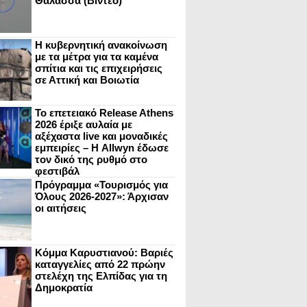
Θάλασσα (Βίντεο)
Η κυβερνητική ανακοίνωση
με τα μέτρα για τα καμένα
σπίτια και τις επιχειρήσεις
σε Αττική και Βοιωτία
Το επετειακό Release Athens
2026 έριξε αυλαία με
αξέχαστα live και μοναδικές
εμπειρίες – Η Allwyn έδωσε
τον δικό της ρυθμό στο
φεστιβάλ
Πρόγραμμα «Τουρισμός για
Όλους 2026-2027»: Άρχισαν
οι αιτήσεις
Κόμμα Καρυστιανού: Βαριές
καταγγελίες από 22 πρώην
στελέχη της Ελπίδας για τη
Δημοκρατία