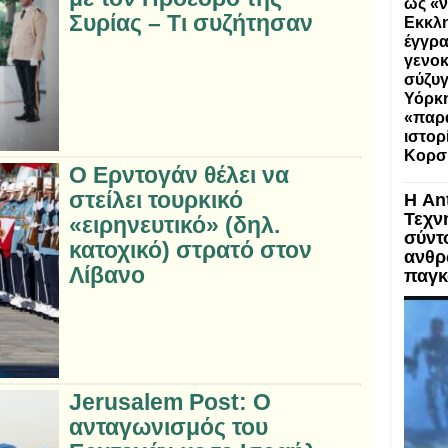
ως «ν
Συρίας – Τι συζήτησαν
Εκκλη
έγγρα
γενοκ
σύζυγ
Υόρκη
«παρα
ιστορ
Κορσ
Ο Ερντογάν θέλει να
στείλει τουρκικό
Η An
Τεχν
«ειρηνευτικό» (δηλ.
σύντ
κατοχικό) στρατό στον
ανθρ
Λίβανο
παγκ
Jerusalem Post: Ο
ανταγωνισμός του