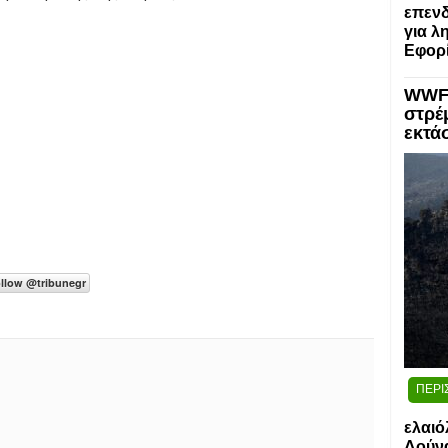
επενδ
για λ
Εφορί
WWF:
στρέ
εκτά
ΠΕΡΙ
ελαιό
Δούν