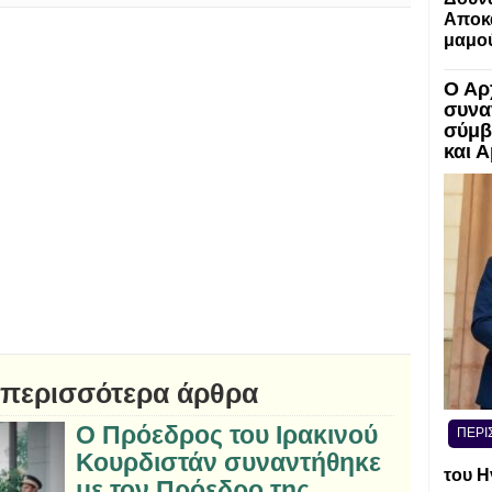
Αποκα
μαμο
Ο Αρ
συνα
σύμβ
και 
 περισσότερα άρθρα
Ο Πρόεδρος του Ιρακινού
ΠΕΡΙ
Κουρδιστάν συναντήθηκε
του Η
με τον Πρόεδρο της