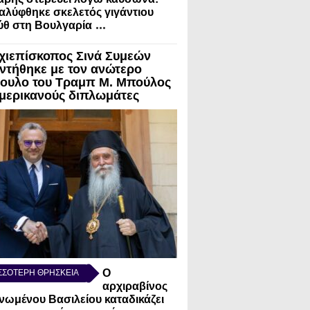
λύφθηκε σκελετός γιγάντιου
...
ύθ στη Βουλγαρία
χιεπίσκοπος Σινά Συμεών
ντήθηκε με τον ανώτερο
ουλο του Τραμπ Μ. Μπούλος
Αμερικανούς διπλωμάτες
Ο
ΣΣΟΤΕΡΗ ΘΡΗΣΚΕΙΑ
αρχιραβίνος
νωμένου Βασιλείου καταδικάζει