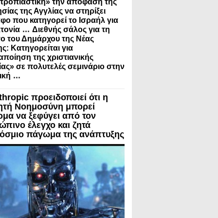
τροπιαστική» την απόφαση της
σίας της Αγγλίας να στηρίξει
φο που κατηγορεί το Ισραήλ για
...
τονία
Διεθνής σάλος για τη
ο του Δημάρχου της Νέας
ς: Κατηγορείται για
ποίηση της χριστιανικής
ίας» σε πολυτελές σεμινάριο στην
...
ική
thropic προειδοποιεί ότι η
ητή Νοημοσύνη μπορεί
ομα να ξεφύγει από τον
ώπινο έλεγχο και ζητά
όσμιο πάγωμα της ανάπτυξης