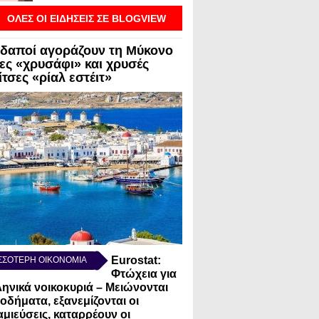
ΟΛΕΣ ΟΙ ΕΙΔΗΣΕΙΣ ΣΕ BLOGVIEW
δαποί αγοράζουν τη Μύκονο
λες «χρυσάφι» και χρυσές
τσες «ρίαλ εστέιτ»
Eurostat:
ΣΣΟΤΕΡΗ ΟΙΚΟΝΟΜΙΑ
Φτώχεια για
ληνικά νοικοκυριά – Μειώνονται
σοδήματα, εξανεμίζονται οι
μιεύσεις, καταρρέουν οι