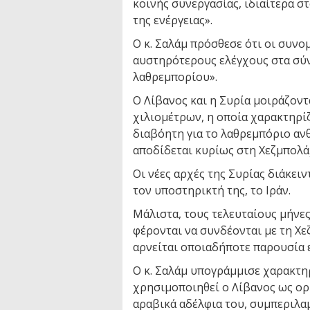
κοινής συνεργασίας, ιδιαίτερα σ
της ενέργειας».
Ο κ. Σαλάμ πρόσθεσε ότι οι συνο
αυστηρότερους ελέγχους στα σύν
λαθρεμπορίου».
Ο Λίβανος και η Συρία μοιράζοντ
χιλιομέτρων, η οποία χαρακτηρίζ
διαβόητη για το λαθρεμπόριο αν
αποδίδεται κυρίως στη Χεζμπολά
Οι νέες αρχές της Συρίας διάκει
τον υποστηρικτή της, το Ιράν.
Μάλιστα, τους τελευταίους μήν
φέρονται να συνδέονται με τη Χε
αρνείται οποιαδήποτε παρουσία 
Ο κ. Σαλάμ υπογράμμισε χαρακτηρ
χρησιμοποιηθεί ο Λίβανος ως ορ
αραβικά αδέλφια του, συμπεριλα