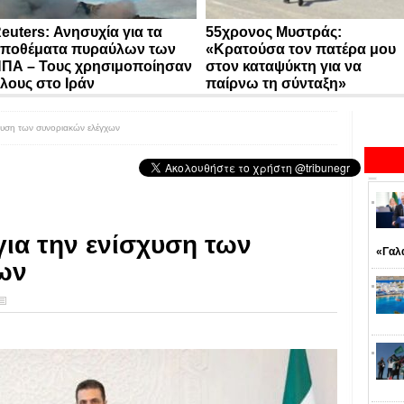
euters: Ανησυχία για τα
55χρονος Μυστράς:
ποθέματα πυραύλων των
«Κρατούσα τον πατέρα μου
ΠΑ – Τους χρησιμοποίησαν
στον καταψύκτη για να
λους στο Ιράν
παίρνω τη σύνταξη»
σχυση των συνοριακών ελέγχων
για την ενίσχυση των
«Γαλ
ων