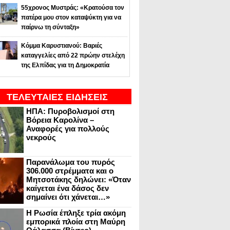
55χρονος Μυστράς: «Κρατούσα τον
πατέρα μου στον καταψύκτη για να
παίρνω τη σύνταξη»
Κόμμα Καρυστιανού: Βαριές
καταγγελίες από 22 πρώην στελέχη
της Ελπίδας για τη Δημοκρατία
ΤΕΛΕΥΤΑΙΕΣ ΕΙΔΗΣΕΙΣ
ΗΠΑ: Πυροβολισμοί στη
Βόρεια Καρολίνα –
Αναφορές για πολλούς
νεκρούς
Παρανάλωμα του πυρός
306.000 στρέμματα και ο
Μητσοτάκης δηλώνει: «Όταν
καίγεται ένα δάσος δεν
σημαίνει ότι χάνεται…»
Η Ρωσία έπληξε τρία ακόμη
εμπορικά πλοία στη Μαύρη