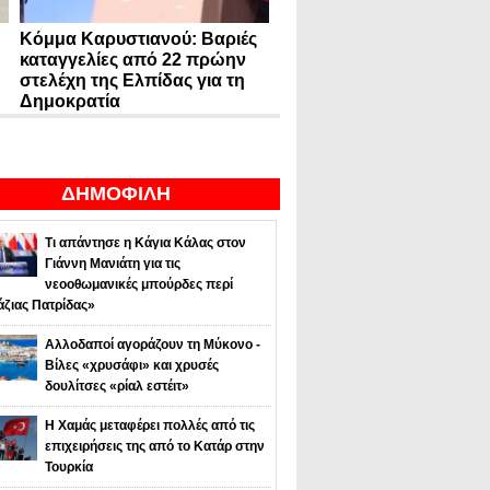
Κόμμα Καρυστιανού: Βαριές
καταγγελίες από 22 πρώην
στελέχη της Ελπίδας για τη
Δημοκρατία
ΔΗΜΟΦΙΛΗ
Τι απάντησε η Κάγια Κάλας στον
Γιάννη Μανιάτη για τις
νεοοθωμανικές μπούρδες περί
άζιας Πατρίδας»
Αλλοδαποί αγοράζουν τη Μύκονο -
Βίλες «χρυσάφι» και χρυσές
δουλίτσες «ρίαλ εστέιτ»
Η Χαμάς μεταφέρει πολλές από τις
επιχειρήσεις της από το Κατάρ στην
Τουρκία