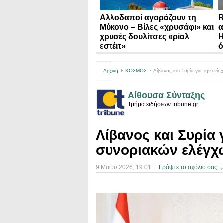
Αλλοδαποί αγοράζουν τη
R
Μύκονο – Βίλες «χρυσάφι» και
α
χρυσές δουλίτσες «ρίαλ
Η
εστέιτ»
ό
Αρχική
ΚΟΣΜΟΣ
Λίβανος και Συρία για την ενί
Αίθουσα Σύνταξης
Τμήμα ειδήσεων tribune.gr
Λίβανος και Συρία 
συνοριακών ελέγχ
9 Μαΐου 2026
, 19:01
|
Γράψτε το σχόλιο σας