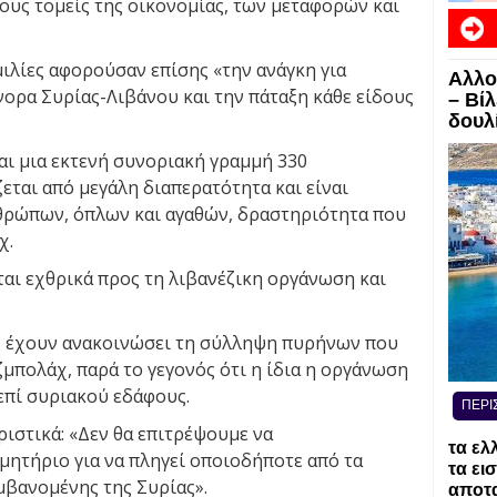
τους τομείς της οικονομίας, των μεταφορών και
μιλίες αφορούσαν επίσης «την ανάγκη για
Αλλο
ορα Συρίας-Λιβάνου και την πάταξη κάθε είδους
– Βί
δουλί
αι μια εκτενή συνοριακή γραμμή 330
εται από μεγάλη διαπερατότητα και είναι
θρώπων, όπλων και αγαθών, δραστηριότητα που
χ.
νται εχθρικά προς τη λιβανέζικη οργάνωση και
ες έχουν ανακοινώσει τη σύλληψη πυρήνων που
ζμπολάχ, παρά το γεγονός ότι η ίδια η οργάνωση
επί συριακού εδάφους.
ΠΕΡΙ
ιστικά: «Δεν θα επιτρέψουμε να
τα ελ
μητήριο για να πληγεί οποιοδήποτε από τα
τα ει
μβανομένης της Συρίας».
αποτα