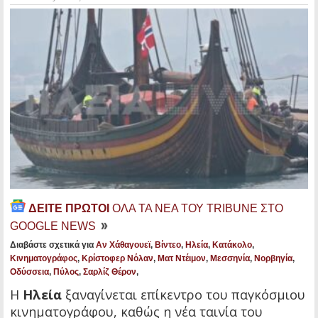
ΔΕΙΤΕ ΠΡΩΤΟΙ
ΟΛΑ ΤΑ ΝΕΑ ΤΟΥ TRIBUNE ΣΤΟ
GOOGLE NEWS
Διαβάστε σχετικά για
Αν Χάθαγουεϊ
,
Βίντεο
,
Ηλεία
,
Κατάκολο
,
Κινηματογράφος
,
Κρίστοφερ Νόλαν
,
Ματ Ντέιμον
,
Μεσσηνία
,
Νορβηγία
,
Οδύσσεια
,
Πύλος
,
Σαρλίζ Θέρον
,
Η
Ηλεία
ξαναγίνεται επίκεντρο του παγκόσμιου
κινηματογράφου, καθώς η νέα ταινία του