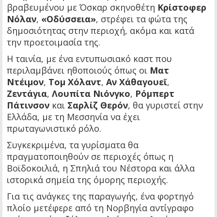
βραβευμένου με Όσκαρ σκηνοθέτη
Κρίστοφερ
Νόλαν
,
«Οδύσσεια»
, στρέφει τα φώτα της
δημοσιότητας στην περιοχή, ακόμα και κατά
την προετοιμασία της.
Η ταινία, με ένα εντυπωσιακό καστ που
περιλαμβάνει ηθοποιούς όπως οι
Ματ
Ντέιμον
,
Τομ Χόλαντ
,
Αν Χάθαγουεϊ
,
Ζεντάγια
,
Λουπίτα Νιόνγκο
,
Ρόμπερτ
Πάτινσον
και
Σαρλίζ Θερόν
, θα γυριστεί στην
Ελλάδα, με τη Μεσσηνία να έχει
πρωταγωνιστικό ρόλο.
Συγκεκριμένα, τα γυρίσματα θα
πραγματοποιηθούν σε περιοχές όπως η
Βοϊδοκοιλιά, η Σπηλιά του Νέστορα και άλλα
ιστορικά σημεία της όμορης περιοχής.
Για τις ανάγκες της παραγωγής, ένα φορτηγό
πλοίο μετέφερε από τη Νορβηγία αντίγραφο