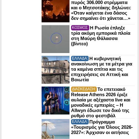
πυρός 306.000 στρέμματα
και ο Μητσοτάκης δηλώνει:
«Όταν καίγεται ένα δάσος
δεν σημαίνει ότι χάνεται…»
Η Ρωσία έπληξε
ΚΟΣΜΟΣ:
τρία ακόμη εμπορικά πλοία
στη Μαύρη Θάλασσα
(βίντεο)
Η κυβερνητική
ΕΛΛΑΔΑ:
ανακοίνωση με τα μέτρα για
τα καμένα σπίτια και τις
επιχειρήσεις σε Αττική και
Βοιωτία
Το επετειακό
ΔΙΑΣΚΕΔΑΣΗ:
Release Athens 2026 έριξε
αυλαία με αξέχαστα live και
μοναδικές εμπειρίες – Η
Allwyn έδωσε τον δικό της
ρυθμό στο φεστιβάλ
Πρόγραμμα
ΕΛΛΑΔΑ:
«Τουρισμός για Όλους 2026-
2027»: Άρχισαν οι αιτήσεις