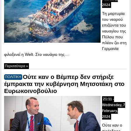
2024
Τη μαρτυρία
του νεαρού
επιζώντα του
ναυαγίου της
Πύλου που
πλέον ζει στη
Γερμανία
φιλοξενεί η Welt. Στο ναυάγιο της…
Περισσότερα »
Ούτε καν ο Βέμπερ δεν στήριξε
ΠΟΛΙΤΙΚΗ
έμπρακτα την κυβέρνηση Μητσοτάκη στο
Ευρωκοινοβούλιο
21:11 -
Wednesday, 7
February,
2024
Ούτε καν ο
πρόεδρος