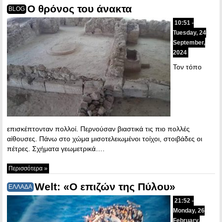
Ο θρόνος του άνακτα
BLOG
10:51 -
Tuesday, 24
September,
2024
Τον τόπο
επισκέπτονταν πολλοί. Περνούσαν βιαστικά τις πιο πολλές
αίθουσες. Πάνω στο χώμα μισοτελειωμένοι τοίχοι, στοιβάδες οι
πέτρες. Σχήματα γεωμετρικά….
Περισσότερα »
Welt: «Ο επιζών της Πύλου»
ΕΛΛΑΔΑ
21:52 -
Monday, 26
February,