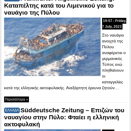
Καταπέλτης κατά του Λιμενικού για το
ναυάγιο της Πύλου
19:57 - Friday,
7 July, 2023
Στο ναυάγιο
ανοιχτά της
Πύλου
αναφέρεται ο
γερμανικός
Τύπος ενώ
πληθαίνουν
οι
καταγγελίες
κατά της ελληνικής ακτοφυλακής. Ανεξάρτητη έρευνα ζητούν…
Περισσότερα »
Süddeutsche Zeitung – Επιζών του
ΕΛΛΑΔΑ
ναυαγίου στην Πύλο: Φταίει η ελληνική
ακτοφυλακή