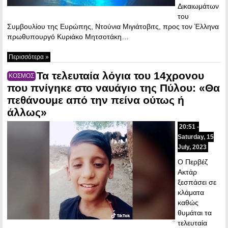
Δικαιωμάτων
του
Συμβουλίου της Ευρώπης, Ντούνια Μιγιάτοβιτς, προς τον Έλληνα
πρωθυπουργό Κυριάκο Μητσοτάκη…
Περισσότερα »
Τα τελευταία λόγια του 14χρονου
ΚΟΣΜΟΣ
που πνίγηκε στο ναυάγιο της Πύλου: «Θα
πεθάνουμε από την πείνα ούτως ή
άλλως»
20:51 -
Saturday, 15
July, 2023
Ο Περβέζ
Ακτάρ
ξεσπάσει σε
κλάματα
καθώς
θυμάται τα
τελευταία