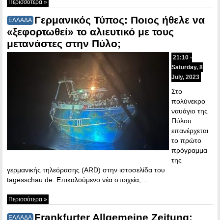
Περισσότερα »
Γερμανικός Τύπος: Ποιος ήθελε να
ΕΛΛΑΔΑ
«ξεφορτωθεί» το αλιευτικό με τους
μετανάστες στην Πύλο;
21:10 -
Saturday, 8
July, 2023
Στο
πολύνεκρο
ναυάγιο της
Πύλου
επανέρχεται
το πρώτο
πρόγραμμα
της
γερμανικής τηλεόρασης (ARD) στην ιστοσελίδα του
tagesschau.de. Επικαλούμενο νέα στοιχεία,…
Περισσότερα »
Frankfurter Allgemeine Zeitung:
ΕΛΛΑΔΑ