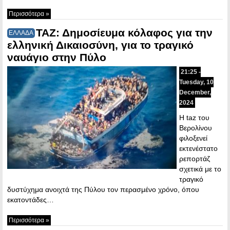
Περισσότερα »
ΤΑΖ: Δημοσίευμα κόλαφος για την
ΕΛΛΑΔΑ
ελληνική Δικαιοσύνη, για το τραγικό
ναυάγιο στην Πύλο
21:25 -
Tuesday, 10
December,
2024
H taz του
Βερολίνου
φιλοξενεί
εκτενέστατο
ρεπορτάζ
σχετικά με το
τραγικό
δυστύχημα ανοιχτά της Πύλου τον περασμένο χρόνο, όπου
εκατοντάδες…
Περισσότερα »