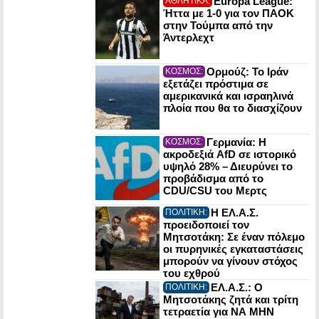
Europa League:
ΑΘΛΗΤΙΚΑ:
Ήττα με 1-0 για τον ΠΑΟΚ
στην Τούμπα από την
Άντερλεχτ
Ορμούζ: Το Ιράν
ΚΟΣΜΟΣ:
εξετάζει πρόστιμα σε
αμερικανικά και ισραηλινά
πλοία που θα το διασχίζουν
Γερμανία: Η
ΚΟΣΜΟΣ:
ακροδεξιά AfD σε ιστορικό
υψηλό 28% – Διευρύνει το
προβάδισμα από το
CDU/CSU του Μερτς
Η ΕΛ.Α.Σ.
ΠΟΛΙΤΙΚΗ:
προειδοποιεί τον
Μητσοτάκη: Σε έναν πόλεμο
οι πυρηνικές εγκαταστάσεις
μπορούν να γίνουν στόχος
του εχθρού
ΕΛ.Α.Σ.: Ο
ΠΟΛΙΤΙΚΗ:
Μητσοτάκης ζητά και τρίτη
τετραετία για ΝΑ ΜΗΝ