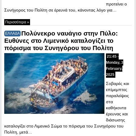
προτείνει ο
Συνήγορος του Πολίτη σε έρευνά του, κάνοντας λόγο για…
Περισσότερα »
Πολύνεκρο ναυάγιο στην Πύλο:
ΕΛΛΑΔΑ
Ευθύνες στο Λιμενικό καταλογίζει το
πόρισμα του Συνηγόρου του Πολίτη
21:45 -
Monday, 3
February,
2025
Σοβαρές και
επίμεμπτες
παραλείψεις
στα
καθήκοντα
έρευνας και
διάσωσης
καταλογίζει στο Λιμενικό Σώμα το πόρισμα του Συνηγόρου του
Πολίτη, μετά…