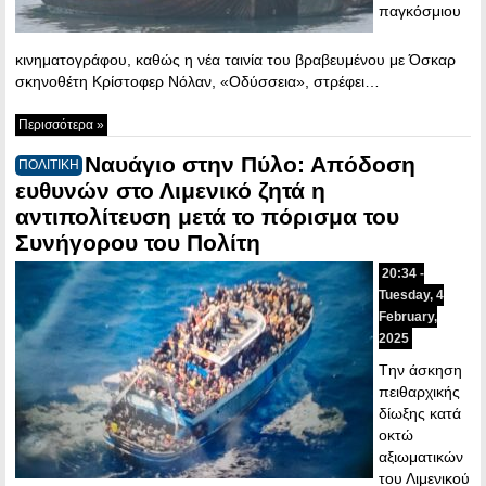
παγκόσμιου
κινηματογράφου, καθώς η νέα ταινία του βραβευμένου με Όσκαρ
σκηνοθέτη Κρίστοφερ Νόλαν, «Οδύσσεια», στρέφει…
Περισσότερα »
Ναυάγιο στην Πύλο: Απόδοση
ΠΟΛΙΤΙΚΗ
ευθυνών στο Λιμενικό ζητά η
αντιπολίτευση μετά το πόρισμα του
Συνήγορου του Πολίτη
20:34 -
Tuesday, 4
February,
2025
Tην άσκηση
πειθαρχικής
δίωξης κατά
οκτώ
αξιωματικών
του Λιμενικού