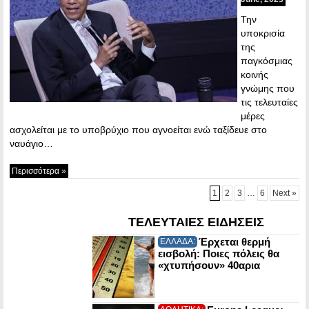
Την
υποκρισία
της
παγκόσμιας
κοινής
γνώμης που
τις τελευταίες
μέρες
ασχολείται με το υποβρύχιο που αγνοείται ενώ ταξίδευε στο
ναυάγιο…
Περισσότερα »
1
2
3
…
6
Next »
ΤΕΛΕΥΤΑΙΕΣ ΕΙΔΗΣΕΙΣ
Έρχεται θερμή
ΕΛΛΑΔΑ:
εισβολή: Ποιες πόλεις θα
«χτυπήσουν» 40αρια