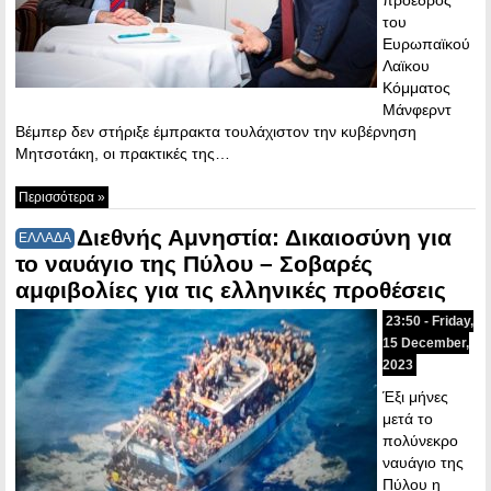
του
Ευρωπαϊκού
Λαϊκου
Κόμματος
Μάνφερντ
Βέμπερ δεν στήριξε έμπρακτα τουλάχιστον την κυβέρνηση
Μητσοτάκη, οι πρακτικές της…
Περισσότερα »
Διεθνής Αμνηστία: Δικαιοσύνη για
ΕΛΛΑΔΑ
το ναυάγιο της Πύλου – Σοβαρές
αμφιβολίες για τις ελληνικές προθέσεις
23:50 - Friday,
15 December,
2023
Έξι μήνες
μετά το
πολύνεκρο
ναυάγιο της
Πύλου η