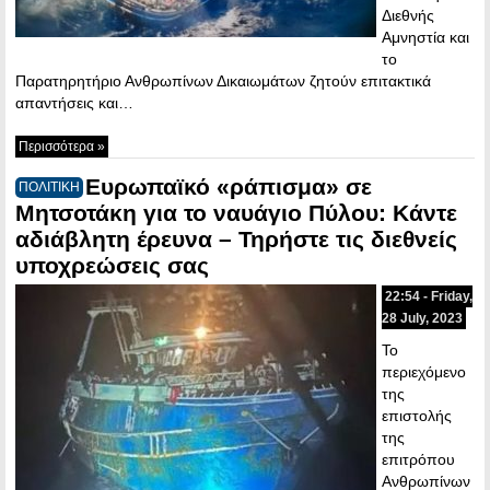
Διεθνής
Αμνηστία και
το
Παρατηρητήριο Ανθρωπίνων Δικαιωμάτων ζητούν επιτακτικά
απαντήσεις και…
Περισσότερα »
Ευρωπαϊκό «ράπισμα» σε
ΠΟΛΙΤΙΚΗ
Μητσοτάκη για το ναυάγιο Πύλου: Κάντε
αδιάβλητη έρευνα – Τηρήστε τις διεθνείς
υποχρεώσεις σας
22:54 - Friday,
28 July, 2023
Το
περιεχόμενο
της
επιστολής
της
επιτρόπου
Ανθρωπίνων