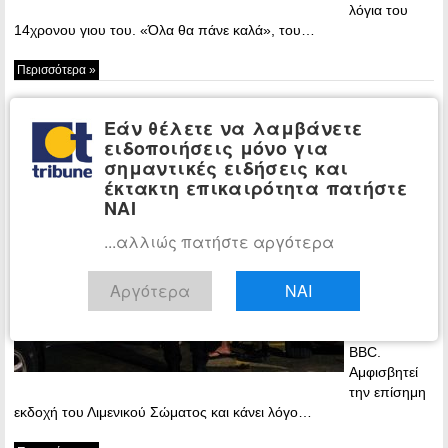
λόγια του
14χρονου γιου του. «Όλα θα πάνε καλά», του…
Περισσότερα »
«Βόμβα» BBC: Λέει ψέμματα το
ΠΟΛΙΤΙΚΗ
Εάν θέλετε να λαμβάνετε
Λιμενικό για το ναυάγιο στην Πύλο –
ειδοποιήσεις μόνο για
Εκφοβίστηκαν επιζώντες
σημαντικές ειδήσεις και
έκτακτη επικαιρότητα πατήστε
23:12 -
ΝΑΙ
Thursday, 13
July, 2023
...αλλιώς πατήστε αργότερα
Επανέρχεται
στο θέμα του
Αργότερα
ΝΑΙ
ναυαγίου
στην Πύλο το
βρετανικό
BBC.
Αμφισβητεί
την επίσημη
εκδοχή του Λιμενικού Σώματος και κάνει λόγο…