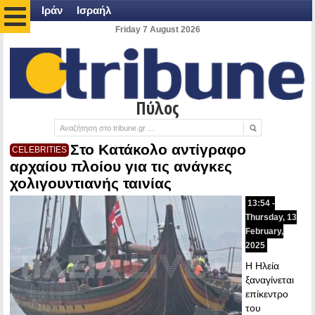
Ιράν
Ισραήλ
Friday 7 August 2026
Πύλος
Στο Κατάκολο αντίγραφο
CELEBRITIES
αρχαίου πλοίου για τις ανάγκες
χολιγουντιανής ταινίας
13:54 -
Thursday, 13
February,
2025
Η Ηλεία
ξαναγίνεται
επίκεντρο
του