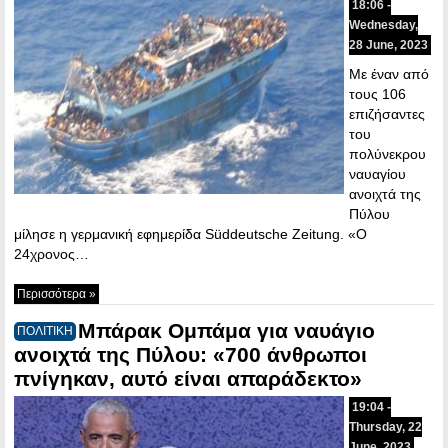
18:06 -
Wednesday,
28 June, 2023
Με έναν από
τους 106
επιζήσαντες
του
πολύνεκρου
ναυαγίου
ανοιχτά της
Πύλου
μίλησε η γερμανική εφημερίδα Süddeutsche Zeitung. «Ο
24χρονος…
Περισσότερα »
Μπάρακ Ομπάμα για ναυάγιο
ΠΟΛΙΤΙΚΗ
ανοιχτά της Πύλου: «700 άνθρωποι
πνίγηκαν, αυτό είναι απαράδεκτο»
19:04 -
Thursday, 22
June, 2023