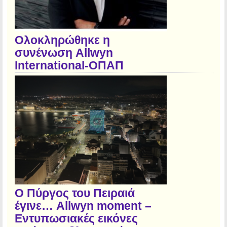
Ολοκληρώθηκε η
συνένωση Allwyn
International-ΟΠΑΠ
Ο Πύργος του Πειραιά
έγινε… Allwyn moment –
Εντυπωσιακές εικόνες