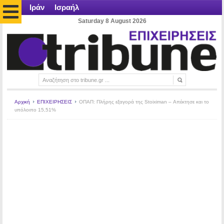
Ιράν
Ισραήλ
Saturday 8 August 2026
Αρχική
ΕΠΙΧΕΙΡΗΣΕΙΣ
ΟΠΑΠ: Πλήρης εξαγορά της Stoiximan – Απέκτησε και το
υπόλοιπο 15,51%