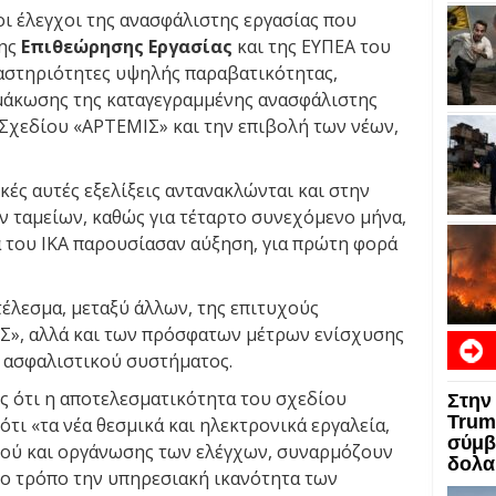
ι έλεγχοι της ανασφάλιστης εργασίας που
της
Επιθεώρησης Εργασίας
και της ΕΥΠΕΑ του
ραστηριότητες υψηλής παραβατικότητας,
μάκωσης της καταγεγραμμένης ανασφάλιστης
 Σχεδίου «ΑΡΤΕΜΙΣ» και την επιβολή των νέων,
κές αυτές εξελίξεις αντανακλώνται και στην
 ταμείων, καθώς για τέταρτο συνεχόμενο μήνα,
α του ΙΚΑ παρουσίασαν αύξηση, για πρώτη φορά
τέλεσμα, μεταξύ άλλων, της επιτυχούς
Σ», αλλά και των πρόσφατων μέτρων ενίσχυσης
υ ασφαλιστικού συστήματος.
 ότι η αποτελεσματικότητα του σχεδίου
Στην
ΕΙΔΗ
Trum
ότι «τα νέα θεσμικά και ηλεκτρονικά εργαλεία,
σύμβα
σμού και οργάνωσης των ελέγχων, συναρμόζουν
δολα
ρο τρόπο την υπηρεσιακή ικανότητα των