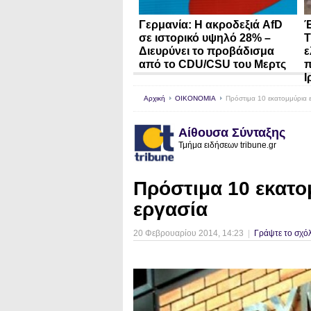
Γερμανία: Η ακροδεξιά AfD
Έ
σε ιστορικό υψηλό 28% –
Τ
Διευρύνει το προβάδισμα
ε
από το CDU/CSU του Μερτς
π
Ι
Αρχική
ΟΙΚΟΝΟΜΙΑ
Πρόστιμα 10 εκατομμύρια 
Αίθουσα Σύνταξης
Τμήμα ειδήσεων tribune.gr
Πρόστιμα 10 εκατο
εργασία
20 Φεβρουαρίου 2014
, 14:23
|
Γράψτε το σχόλ