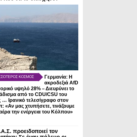
Γερμανία: Η
ΣΣΟΤΕΡΟΣ ΚΟΣΜΟΣ
ακροδεξιά AfD
τορικό υψηλό 28% – Διευρύνει το
άδισμα από το CDU/CSU του
...
ς
Ιρανικό τελεσίγραφο στον
: «Αν μας χτυπήσετε, τινάζουμε
αέρα την ενέργεια του Κόλπου»
.Α.Σ. προειδοποιεί τον