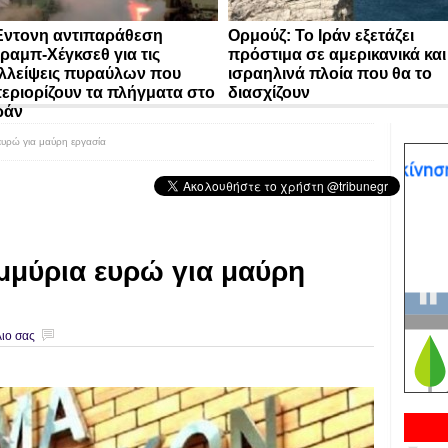
ντονη αντιπαράθεση
Ορμούζ: Το Ιράν εξετάζει
ραμπ-Χέγκσεθ για τις
πρόστιμα σε αμερικανικά και
λλείψεις πυραύλων που
ισραηλινά πλοία που θα το
εριορίζουν τα πλήγματα στο
διασχίζουν
ράν
ευρώ για μαύρη εργασία
μμύρια ευρώ για μαύρη
ιο σας