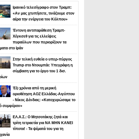
Ιρανικό τελεσίγραφο στον Τραμπ:
«Αν μας χτυπήσετε, τινάζουμε στον
αέρα την ενέργεια του Κόλπου»
Έντονη αντιπαράθεση Τραμπ-
Χέγκσεθ για τις ελλείψεις
πυραύλων που περιορίζουν τα
ματα στο Ιράν
Στην τελική ευθεία ο υπερ-πύργος
Trump στο Ντουμπάι: Υπεγράφη η
σύμβαση για το έργο του 1 δισ.
ρίων
Έξι χρόνια από τη μερική
οριοθέτηση ΑΟΖ Ελλάδας-Αιγύπτου
- Νίκος Δένδιας: «Κατοχυρώσαμε το
κό συμφέρον»
ΕΛ.Α.Σ.: Ο Μητσοτάκης ζητά και
τρίτη τετραετία για ΝΑ ΜΗΝ ΚΑΝΕΙ
τίποτα! - Τα ψέματά του για τη
χανία