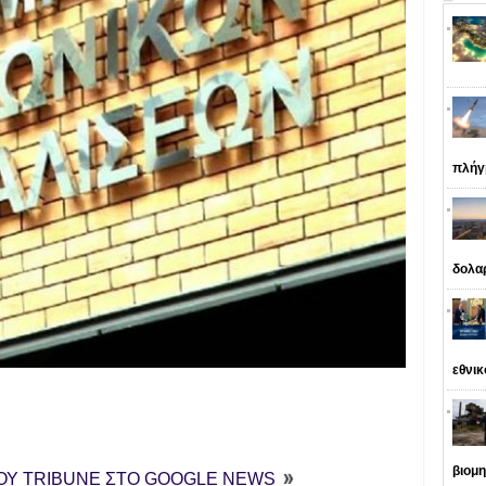
πλήγ
δολα
εθνι
βιομη
ΤΟΥ TRIBUNE ΣΤΟ GOOGLE NEWS