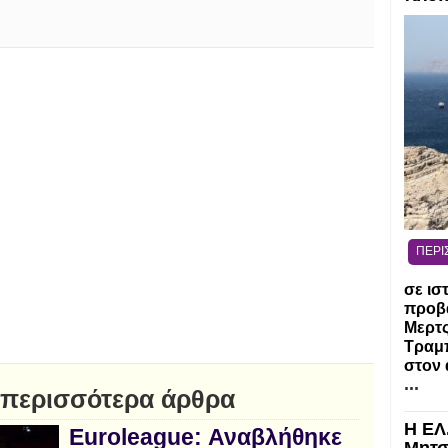
ΠΕΡΙ
σε ισ
προβ
Μερτ
Τραμπ
στον 
...
 περισσότερα άρθρα
Η ΕΛ
Euroleague: Αναβλήθηκε