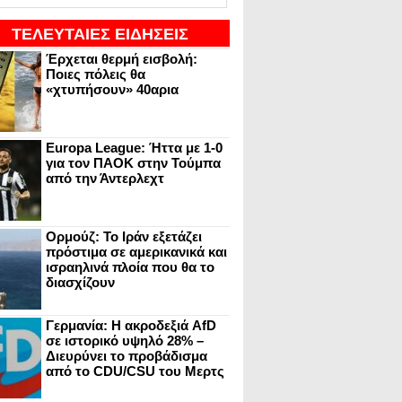
ΤΕΛΕΥΤΑΙΕΣ ΕΙΔΗΣΕΙΣ
Έρχεται θερμή εισβολή:
Ποιες πόλεις θα
«χτυπήσουν» 40αρια
Europa League: Ήττα με 1-0
για τον ΠΑΟΚ στην Τούμπα
από την Άντερλεχτ
Ορμούζ: Το Ιράν εξετάζει
πρόστιμα σε αμερικανικά και
ισραηλινά πλοία που θα το
διασχίζουν
Γερμανία: Η ακροδεξιά AfD
σε ιστορικό υψηλό 28% –
Διευρύνει το προβάδισμα
από το CDU/CSU του Μερτς