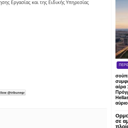
σης Εργασίας και της Ειδικής Υπηρεσίας
ΠΕΡΙ
σούπ
συμφ
αέρα 
Πρόγ
Hella
αύριο
Ορμο
σε α
πλοί