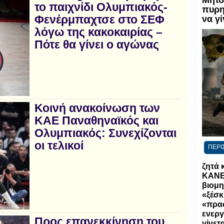
Μητσ
το παιχνίδι Ολυμπιακός-
πυρη
Φενέρμπαχτσε στο ΣΕΦ
να γ
λόγω της κακοκαιρίας –
Πότε θα γίνει ο αγώνας
Κοινή ανακοίνωση των
ΚΑΕ Παναθηναϊκός και
Ολυμπιακός: Συνεχίζονται
οι τελικοί
ΠΕΡΙ
ζητά 
ΚΑΝΕΙ
βιομη
«ξέσκ
«πρα
ενεργ
Προς επανεκκίνηση του
γίνετ