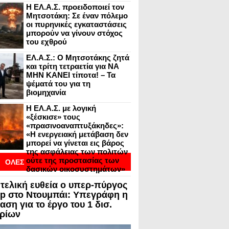
Η ΕΛ.Α.Σ. προειδοποιεί τον
Μητσοτάκη: Σε έναν πόλεμο
οι πυρηνικές εγκαταστάσεις
μπορούν να γίνουν στόχος
του εχθρού
ΕΛ.Α.Σ.: Ο Μητσοτάκης ζητά
και τρίτη τετραετία για ΝΑ
ΜΗΝ ΚΑΝΕΙ τίποτα! – Τα
ψέματά του για τη
βιομηχανία
Η ΕΛ.Α.Σ. με λογική
«ξέσκισε» τους
«πρασινοαναπτυξάκηδες»:
«Η ενεργειακή μετάβαση δεν
μπορεί να γίνεται εις βάρος
της ασφάλειας των πολιτών
ούτε της προστασίας των
ΟΛΕΣ
δασικών οικοσυστημάτων»
ΟΙ
 τελική ευθεία ο υπερ-πύργος
ΣΕΙΣ ΣΕ BLOGVIEW
p στο Ντουμπάι: Υπεγράφη η
ση για το έργο του 1 δισ.
ρίων