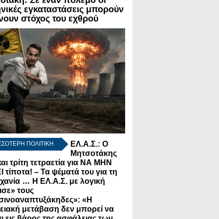
οτάκη: Σε έναν πόλεμο οι
νικές εγκαταστάσεις μπορούν
ίνουν στόχος του εχθρού
ΕΛ.Α.Σ.: Ο
ΣΣΟΤΕΡΗ ΠΟΛΙΤΙΚΗ
Μητσοτάκης
και τρίτη τετραετία για ΝΑ ΜΗΝ
 τίποτα! – Τα ψέματά του για τη
...
χανία
Η ΕΛ.Α.Σ. με λογική
ισε» τους
σινοαναπτυξάκηδες»: «Η
ειακή μετάβαση δεν μπορεί να
αι εις βάρος της ασφάλειας των