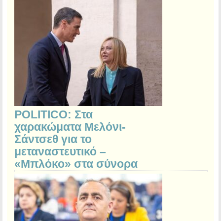
POLITICO: Στα
χαρακώματα Μελόνι-
Σάντσεθ για το
μεταναστευτικό –
«Μπλόκο» στα σύνορα