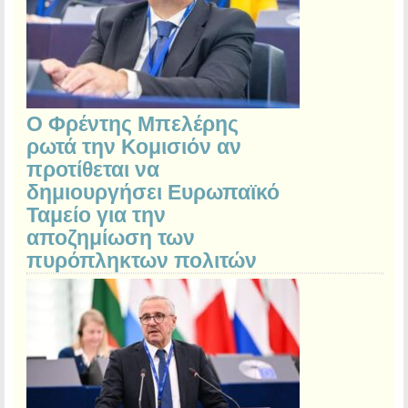
Ο Φρέντης Μπελέρης
ρωτά την Κομισιόν αν
προτίθεται να
δημιουργήσει Ευρωπαϊκό
Ταμείο για την
αποζημίωση των
πυρόπληκτων πολιτών