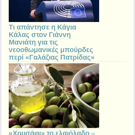
Τι απάντησε η Κάγια
Κάλας στον Γιάννη
Μανιάτη για τις
νεοοθωμανικές μπούρδες
περί «Γαλάζιας Πατρίδας»
«Χρυσάφι» το ελαιόλαδο –