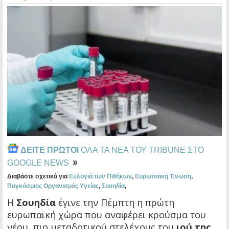
ΔΕΙΤΕ ΠΡΩΤΟΙ
ΟΛΑ ΤΑ ΝΕΑ ΤΟΥ TRIBUNE ΣΤΟ
GOOGLE NEWS
Διαβάστε σχετικά για
Ευλογιά των Πιθήκων
,
Ευρωπαϊκή Ένωση
,
Παγκόσμιος Οργανισμός Υγείας
,
Σουηδία
,
H
Σουηδία
έγινε την Πέμπτη η πρώτη
ευρωπαϊκή χώρα που αναφέρει κρούσμα του
νέου, πιο μεταδοτικού στελέχους του
ιού της