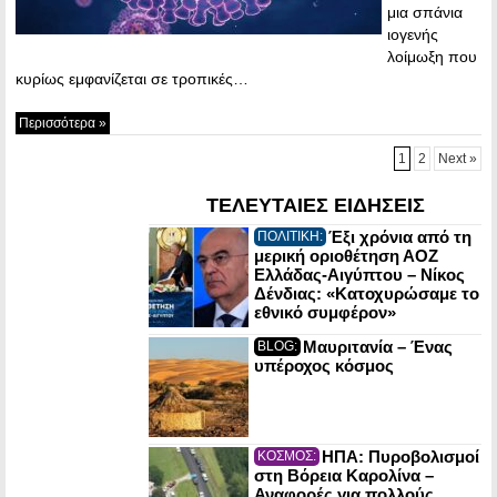
μια σπάνια
ιογενής
λοίμωξη που
κυρίως εμφανίζεται σε τροπικές…
Περισσότερα »
1
2
Next »
ΤΕΛΕΥΤΑΙΕΣ ΕΙΔΗΣΕΙΣ
Έξι χρόνια από τη
ΠΟΛΙΤΙΚΗ:
μερική οριοθέτηση ΑΟΖ
Ελλάδας-Αιγύπτου – Νίκος
Δένδιας: «Κατοχυρώσαμε το
εθνικό συμφέρον»
Μαυριτανία – Ένας
BLOG:
υπέροχος κόσμος
ΗΠΑ: Πυροβολισμοί
ΚΟΣΜΟΣ:
στη Βόρεια Καρολίνα –
Αναφορές για πολλούς