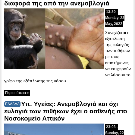
διαφορά της από την ανεμοβλογιά
13:30 -
Monday, 23
May, 2022
Συνεχίζεται η
εξάπλωση
της ευλογιάς
των πιθήκων
με τους
επιστήμονες
να επιχειρούν
να λύσουν το
γρίφο της εξάπλωσης της νόσου….
Περισσότερα »
Υπ. Υγείας: Ανεμοβλογιά και όχι
ΕΛΛΑΔΑ
ευλογιά των πιθήκων έχει ο ασθενής στο
Νοσοκομείο Αττικόν
23:03 -
Sunday, 22