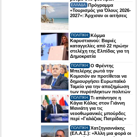
Πρόγραμμα
ΕΛΛΑΔΑ:
«Τουρισμός για Όλους 2026-
2027»: Άρχισαν οι αιτήσεις
Κόμμα
ΠΟΛΙΤΙΚΗ:
Καρυστιανού: Βαριές
καταγγελίες από 22 πρώην
στελέχη της Ελπίδας για τη
Δημοκρατία
Ο Φρέντης
ΠΟΛΙΤΙΚΗ:
Μπελέρης ρωτά την
Κομισιόν αν προτίθεται να
δημιουργήσει Ευρωπαϊκό
Ταμείο για την αποζημίωση
των πυρόπληκτων πολιτών
Τι απάντησε η
ΠΟΛΙΤΙΚΗ:
Κάγια Κάλας στον Γιάννη
Μανιάτη για τις
νεοοθωμανικές μπούρδες
περί «Γαλάζιας Πατρίδας»
Χατζηγιαννάκης
ΠΟΛΙΤΙΚΗ:
(ΕΛ.Α.Σ.): «Άλλη μια φορά οι