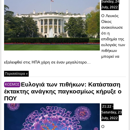
Sunday, 24
July, 2022
O Λευκός
Οίκος
ανακοίνωσε
ότι η
επιδημία της
ευλογιάς των
πιθήκων
μπορεί να
εξαλειφθεί στις ΗΠΑ χάρη σε έναν μεγαλύτερο…
Περισσότερα »
Eυλογιά των πιθήκων: Κατάσταση
ΚΟΣΜΟΣ
έκτακτης ανάγκης παγκοσμίως κήρυξε ο
ΠΟΥ
21:22 -
Saturday, 23
July, 2022
Ο