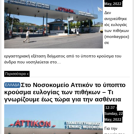
May, 2022
Δεν
ανιχνεύθηκε
ιός ευλογιάς
των πιθήκων
(monkeypox)
σε
εργαστηριακή εξέταση δείγματος από το ύποπτο κρούσμα του
άνδρα που νοσηλεύεται στο…
Περισσότερα »
Στο Νοσοκομείο Αττικόν το ύποπτο
ΕΛΛΑΔΑ
κρούσμα ευλογίας των πιθήκων – Τι
γνωρίζουμε έως τώρα για την ασθένεια
12:37 -
Sunday, 22
May, 2022
Για την