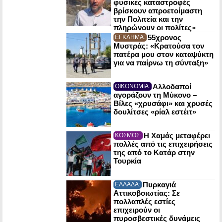
φυσικές καταστροφές
βρίσκουν απροετοίμαστη
την Πολιτεία και την
πληρώνουν οι πολίτες»
55χρονος
ΕΓΚΛΗΜΑ:
Μυστράς: «Κρατούσα τον
πατέρα μου στον καταψύκτη
για να παίρνω τη σύνταξη»
Αλλοδαποί
ΟΙΚΟΝΟΜΙΑ:
αγοράζουν τη Μύκονο –
Βίλες «χρυσάφι» και χρυσές
δουλίτσες «ρίαλ εστέιτ»
Η Χαμάς μεταφέρει
ΚΟΣΜΟΣ:
πολλές από τις επιχειρήσεις
της από το Κατάρ στην
Τουρκία
Πυρκαγιά
ΕΛΛΑΔΑ:
Αττικοβοιωτίας: Σε
πολλαπλές εστίες
επιχειρούν οι
πυροσβεστικές δυνάμεις