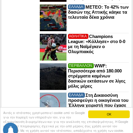
ΜΕΤΕΟ: Το 42% των
ΕΛΛΑΔΑ:
δασών της Αττικής κάηκε τα
τελευταία δέκα χρόνια
Champions
ΑΘΛΗΤΙΚΑ:
League: «Κόλλησε» στο 0-0
με τη Ναϊμέγκεν ο
Ολυμπιακός
WWF:
ΠΕΡΙΒΑΛΛΟΝ:
Περισσότερα από 180.000
στρέμματα καμένων
δασικών εκτάσεων σε λίγες
μόλις μέρες
Στη Δικαιοσύνη
ΕΛΛΑΔΑ:
προσφεύγει η οικογένεια του
Έλληνα χειριστή που έχασε
τη ζωή του στη σύγκρουση
Αυτός ο ιστότοπος χρησιμοποιεί cookie από το Google
OK
ελικοπτέρων στην Ψάθα
για την παροχή των υπηρεσιών του, για την
εξατομίκευση διαφημίσεων και για την ανάλυση της επισκεψιμότητας. Η Google
κοινοποιεί πληροφορίες σχετικά με την από μέρους σας χρήση αυτού του
© 2026
Tribune.gr
All rights reserved.
Entries RSS
ιστότοπου. Με τη χρήση αυτού του ιστότοπου, αποδέχεστε τη χρήση των cookie.