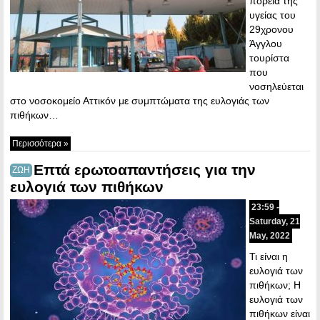
πορεία της
υγείας του
29χρονου
Άγγλου
τουρίστα
που
νοσηλεύεται
στο νοσοκομείο Αττικόν με συμπτώματα της ευλογιάς των
πιθήκων…
Περισσότερα »
Επτά ερωτοαπαντήσεις για την
ΖΩΗ
ευλογιά των πιθήκων
23:59 -
Saturday, 21
May, 2022
Τι είναι η
ευλογιά των
πιθήκων; Η
ευλογιά των
πιθήκων είναι