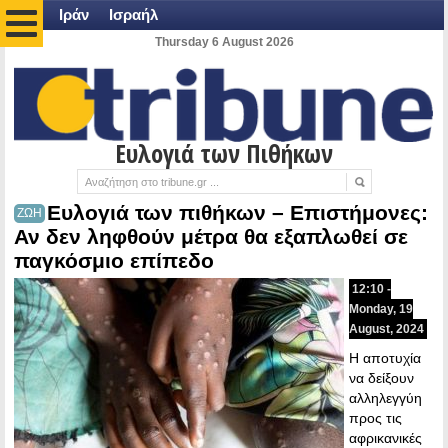
Ιράν
Ισραήλ
Thursday 6 August 2026
Ευλογιά των Πιθήκων
Ευλογιά των πιθήκων – Επιστήμονες:
ΖΩΗ
Αν δεν ληφθούν μέτρα θα εξαπλωθεί σε
παγκόσμιο επίπεδο
12:10 -
Monday, 19
August, 2024
Η αποτυχία
να δείξουν
αλληλεγγύη
προς τις
αφρικανικές