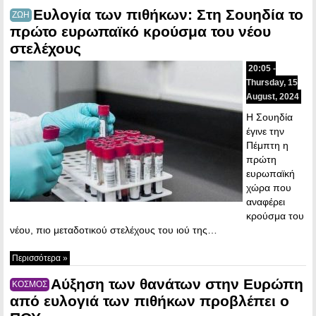
Ευλογία των πιθήκων: Στη Σουηδία το
ΖΩΗ
πρώτο ευρωπαϊκό κρούσμα του νέου
στελέχους
20:05 -
Thursday, 15
August, 2024
H Σουηδία
έγινε την
Πέμπτη η
πρώτη
ευρωπαϊκή
χώρα που
αναφέρει
κρούσμα του
νέου, πιο μεταδοτικού στελέχους του ιού της…
Περισσότερα »
Αύξηση των θανάτων στην Ευρώπη
ΚΟΣΜΟΣ
από ευλογιά των πιθήκων προβλέπει ο