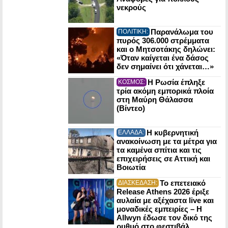
νεκρούς
Παρανάλωμα του
ΠΟΛΙΤΙΚΗ:
πυρός 306.000 στρέμματα
και ο Μητσοτάκης δηλώνει:
«Όταν καίγεται ένα δάσος
δεν σημαίνει ότι χάνεται…»
Η Ρωσία έπληξε
ΚΟΣΜΟΣ:
τρία ακόμη εμπορικά πλοία
στη Μαύρη Θάλασσα
(Βίντεο)
Η κυβερνητική
ΕΛΛΑΔΑ:
ανακοίνωση με τα μέτρα για
τα καμένα σπίτια και τις
επιχειρήσεις σε Αττική και
Βοιωτία
Το επετειακό
ΔΙΑΣΚΕΔΑΣΗ:
Release Athens 2026 έριξε
αυλαία με αξέχαστα live και
μοναδικές εμπειρίες – Η
Allwyn έδωσε τον δικό της
ρυθμό στο φεστιβάλ