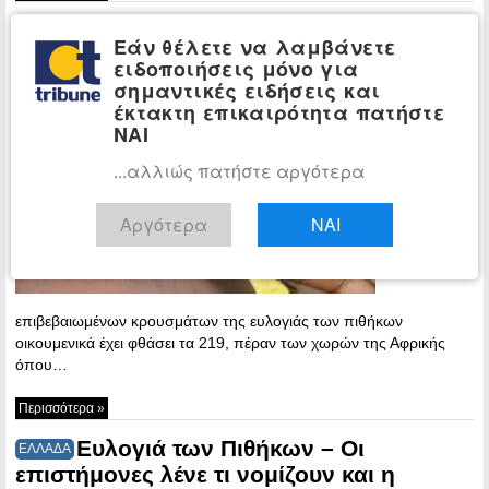
219 τα επιβεβαιωμένα κρούσματα
ΚΟΣΜΟΣ
Εάν θέλετε να λαμβάνετε
της ευλογιάς των πιθήκων
ειδοποιήσεις μόνο για
σημαντικές ειδήσεις και
13:43 -
έκτακτη επικαιρότητα πατήστε
Thursday, 26
ΝΑΙ
May, 2022
Ο αριθμός
...αλλιώς πατήστε αργότερα
των
Αργότερα
ΝΑΙ
επιβεβαιωμένων κρουσμάτων της ευλογιάς των πιθήκων
οικουμενικά έχει φθάσει τα 219, πέραν των χωρών της Αφρικής
όπου…
Περισσότερα »
Ευλογιά των Πιθήκων – Οι
ΕΛΛΑΔΑ
επιστήμονες λένε τι νομίζουν και η