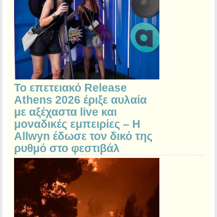
Το επετειακό Release
Athens 2026 έριξε αυλαία
με αξέχαστα live και
μοναδικές εμπειρίες – Η
Allwyn έδωσε τον δικό της
ρυθμό στο φεστιβάλ