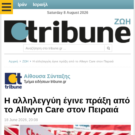
Ιράν
Ισραήλ
Saturday 8 August 2026
Αρχική
ΖΩΗ
Η αλληλεγγύη έγινε πράξη από το Allwyn Care στον Πειραιά
Αίθουσα Σύνταξης
Τμήμα ειδήσεων tribune.gr
Η αλληλεγγύη έγινε πράξη από
το Allwyn Care στον Πειραιά
18 June 2026
, 20:08