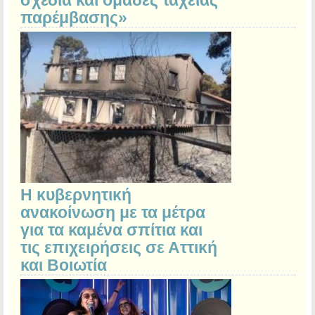
σχέδια και ομάδες ταχείας
παρέμβασης»
Η κυβερνητική
ανακοίνωση με τα μέτρα
για τα καμένα σπίτια και
τις επιχειρήσεις σε Αττική
και Βοιωτία