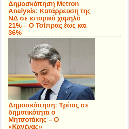
Δημοσκόπηση Metron
Analysis: Κατάρρευση της
ΝΔ σε ιστορικό χαμηλό
21% – Ο Τσίπρας έως και
36%
Δημοσκόπηση: Τρίτος σε
δημοτικότητα ο
Μητσοτάκης – Ο
«Κανένας»