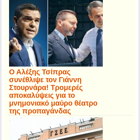
Ο Αλέξης Τσίπρας
συνέθλιψε τον Γιάννη
Στουρνάρα! Τρομερές
αποκαλύψεις για το
μνημονιακό μαύρο θέατρο
της προπαγάνδας