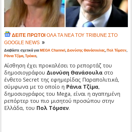
ΔΕΙΤΕ ΠΡΩΤΟΙ
ΟΛΑ ΤΑ ΝΕΑ ΤΟΥ TRIBUNE ΣΤΟ
GOOGLE NEWS
Διαβάστε σχετικά για
MEGA Channel
,
Διονύσης Θανάσουλας
,
Πολ Τόμσεν
,
Ράνια Τζίμα
,
Τρόικα
,
Αίσθηση έχει προκαλέσει το ρεπορτάζ του
δημοσιογράφου
Διονύση Θανάσουλα
στο
ένθετο Secret της εφημερίδας Παραπολιτικά,
σύμφωνα με το οποίο η
Ράνια Τζίμα
,
δημοσιογράφος του Mega, είναι η αγαπημένη
ρεπόρτερ του πιο μισητού προσώπου στην
Ελλάδα, του
Πολ Τόμσεν
.