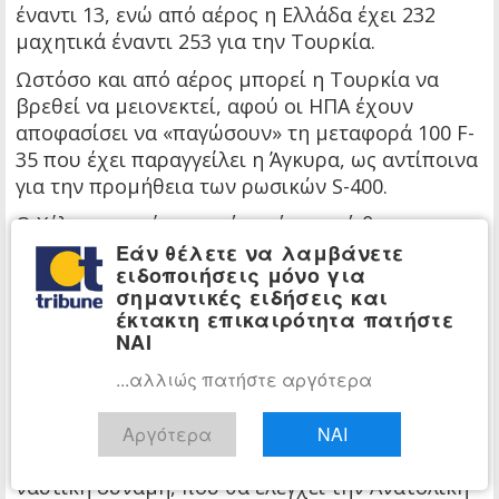
έναντι 13, ενώ από αέρος η Ελλάδα έχει 232
μαχητικά έναντι 253 για την Τουρκία.
Ωστόσο και από αέρος μπορεί η Τουρκία να
βρεθεί να μειονεκτεί, αφού οι ΗΠΑ έχουν
αποφασίσει να «παγώσουν» τη μεταφορά 100 F-
35 που έχει παραγγείλει η Άγκυρα, ως αντίποινα
για την προμήθεια των ρωσικών S-400.
Ο Χέλερ πιστεύει, ωστόσο, ότι αυτό θα
μπορούσε να ενθαρρύνει τον Ερντογάν να
Εάν θέλετε να λαμβάνετε
ειδοποιήσεις μόνο για
αναπτύξει την εγχώρια αμυντική βιομηχανία.
σημαντικές ειδήσεις και
Ενώ το 2015 το 70% των εξοπλισμών της
έκτακτη επικαιρότητα πατήστε
ΝΑΙ
γειτονικής χώρας ήταν εισαγόμενο, σήμερα το
ποσοστό αυτό έχει περιοριστεί στο 30%.
...αλλιώς πατήστε αργότερα
Ο πρόεδρος της χώρας φέρεται ότι έχει μεγάλες
φιλοδοξίες, ειδικά για το πολεμικό ναυτικό με
Αργότερα
ΝΑΙ
στόχο την ανάδειξη της Τουρκίας σε μεγάλη
ναυτική δύναμη, που θα ελέγχει την Ανατολική